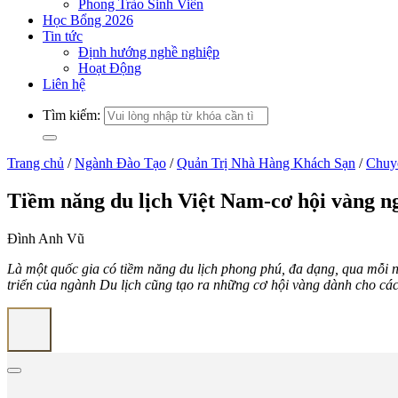
Phong Trào Sinh Viên
Học Bổng 2026
Tin tức
Định hướng nghề nghiệp
Hoạt Động
Liên hệ
Tìm kiếm:
Trang chủ
/
Ngành Đào Tạo
/
Quản Trị Nhà Hàng Khách Sạn
/
Chuy
Tiềm năng du lịch Việt Nam-cơ hội vàng ng
Đình Anh Vũ
Là một quốc gia có tiềm năng du lịch phong phú, đa dạng, qua mỗi n
triển của ngành Du lịch cũng tạo ra những cơ hội vàng dành cho các n