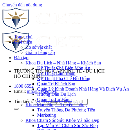
Chuyển đến nội dung
Trang chủ
Giới thiệu
Cơ sở vật chất
Giá trị bằng cấp
Đào tạo
Khoa Du Lịch – Nhà Hàng – Khách Sạn
Kỹ Thuật Chế Biến Món Ăn
TRƯỜNG TRUNG CẤP KINH TẾ - DU LỊCH
Kỹ Thuật Làm Bánh
HỒ CHÍ MINH
Kỹ Thuật Pha Chế Đồ Uống
Quản Trị Khách Sạn
1800 6552
Quản Lý Kinh Doanh Nhà Hàng Và Dịch Vụ Ăn
Email:
info@cet.edu.vn
Hướng Dẫn Du Lịch
Quản Trị Lữ Hành
Tìm kiếm:
Khoa Marketing – Truyền Thông
Truyền Thông Đa Phương Tiện
Marketing
Khoa Chăm Sóc Sức Khỏe Và Sắc Đẹp
Tạo Mẫu Và Chăm Sóc Sắc Đẹp