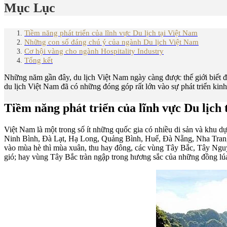
Mục Lục
Tiềm năng phát triển của lĩnh vực Du lịch tại Việt Nam
Những con số đáng chú ý của ngành Du lịch Việt Nam
Cơ hội vàng cho ngành Hospitality Industry
Tổng kết
Những năm gần đây, du lịch Việt Nam ngày càng được thế giới biết đ
du lịch Việt Nam đã có những đóng góp rất lớn vào sự phát triển kinh
Tiềm năng phát triển của lĩnh vực Du lịch 
Việt Nam là một trong số ít những quốc gia có nhiều di sản và khu 
Ninh Bình, Đà Lạt, Hạ Long, Quảng Bình, Huế, Đà Nẵng, Nha Trang
vào mùa hè thì mùa xuân, thu hay đông, các vùng Tây Bắc, Tây Nguyê
gió; hay vùng Tây Bắc tràn ngập trong hương sắc của những đồng lú