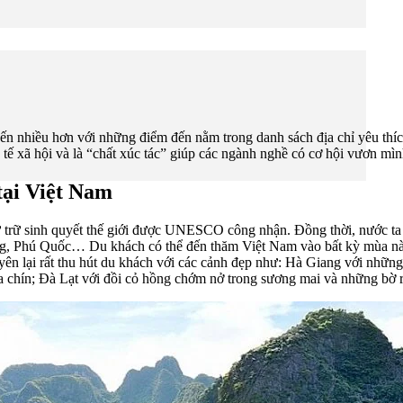
ến nhiều hơn với những điểm đến nằm trong danh sách địa chỉ yêu thíc
 tế xã hội và là “chất xúc tác” giúp các ngành nghề có cơ hội vươn mìn
tại Việt Nam
dự trữ sinh quyết thế giới được UNESCO công nhận. Đồng thời, nước ta
, Phú Quốc… Du khách có thể đến thăm Việt Nam vào bất kỳ mùa nào
n lại rất thu hút du khách với các cảnh đẹp như: Hà Giang với những 
a chín; Đà Lạt với đồi cỏ hồng chớm nở trong sương mai và những bờ 