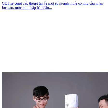
CET sẽ cung cấp thông tin về một số ngành nghề có nhu cầu nhân
lực cao, mức thu nhập hấp dẫn...