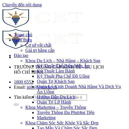
Chuyển đến nội dung
Trang chủ
Giới thiệu
Cơ sở vật chất
Giá trị bằng cấp
Đào tạo
Khoa Du Lịch – Nhà Hàng – Khách Sạn
Kỹ Thuật Chế Biến Món Ăn
TRƯỜNG TRUNG CẤP KINH TẾ - DU LỊCH
Kỹ Thuật Làm Bánh
HỒ CHÍ MINH
Kỹ Thuật Pha Chế Đồ Uống
Quản Trị Khách Sạn
1800 6552
Quản Lý Kinh Doanh Nhà Hàng Và Dịch Vụ
Email:
info@cet.edu.vn
Ăn Uống
Hướng Dẫn Du Lịch
Tìm kiếm:
Quản Trị Lữ Hành
Khoa Marketing – Truyền Thông
Truyền Thông Đa Phương Tiện
Marketing
Khoa Chăm Sóc Sức Khỏe Và Sắc Đẹp
Tạo Mẫu Và Chăm Sóc Sắc Đẹp