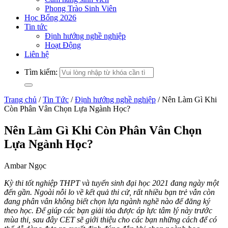
Phong Trào Sinh Viên
Học Bổng 2026
Tin tức
Định hướng nghề nghiệp
Hoạt Động
Liên hệ
Tìm kiếm:
Trang chủ
/
Tin Tức
/
Định hướng nghề nghiệp
/
Nên Làm Gì Khi
Còn Phân Vân Chọn Lựa Ngành Học?
Nên Làm Gì Khi Còn Phân Vân Chọn
Lựa Ngành Học?
Ambar Ngọc
Kỳ thi tốt nghiệp THPT và tuyển sinh đại học 2021 đang ngày một
đến gần. Ngoài nỗi lo về kết quả thi cử, rất nhiều bạn trẻ vẫn còn
đang phân vân không biết chọn lựa ngành nghề nào để đăng ký
theo học. Để giúp các bạn giải tỏa được áp lực tâm lý này trước
mùa thi, sau đây CET sẽ giới thiệu cho các bạn những cách để có