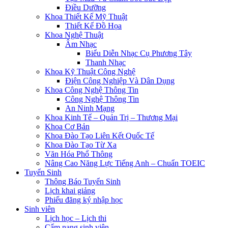
Điều Dưỡng
Khoa Thiết Kế Mỹ Thuật
Thiết Kế Đồ Họa
Khoa Nghệ Thuật
Âm Nhạc
Biểu Diễn Nhạc Cụ Phương Tây
Thanh Nhạc
Khoa Kỹ Thuật Công Nghệ
Điện Công Nghiệp Và Dân Dụng
Khoa Công Nghệ Thông Tin
Công Nghệ Thông Tin
An Ninh Mạng
Khoa Kinh Tế – Quản Trị – Thương Mại
Khoa Cơ Bản
Khoa Đào Tạo Liên Kết Quốc Tế
Khoa Đào Tạo Từ Xa
Văn Hóa Phổ Thông
Nâng Cao Năng Lực Tiếng Anh – Chuẩn TOEIC
Tuyển Sinh
Thông Báo Tuyển Sinh
Lịch khai giảng
Phiếu đăng ký nhập học
Sinh viên
Lịch học – Lịch thi
Cẩm nang sinh viên