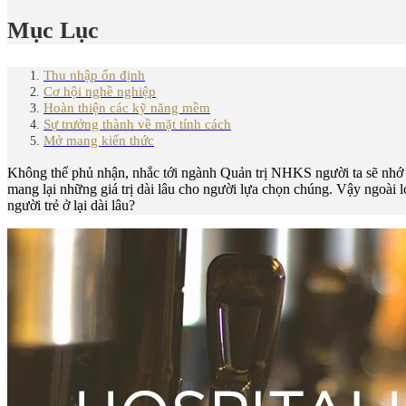
Mục Lục
Thu nhập ổn định
Cơ hội nghề nghiệp
Hoàn thiện các kỹ năng mềm
Sự trưởng thành về mặt tính cách
Mở mang kiến thức
Không thể phủ nhận, nhắc tới ngành Quản trị NHKS người ta sẽ nhớ n
mang lại những giá trị dài lâu cho người lựa chọn chúng. Vậy ngoài l
người trẻ ở lại dài lâu?