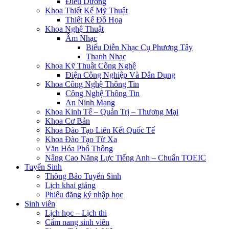
Điều Dưỡng
Khoa Thiết Kế Mỹ Thuật
Thiết Kế Đồ Họa
Khoa Nghệ Thuật
Âm Nhạc
Biểu Diễn Nhạc Cụ Phương Tây
Thanh Nhạc
Khoa Kỹ Thuật Công Nghệ
Điện Công Nghiệp Và Dân Dụng
Khoa Công Nghệ Thông Tin
Công Nghệ Thông Tin
An Ninh Mạng
Khoa Kinh Tế – Quản Trị – Thương Mại
Khoa Cơ Bản
Khoa Đào Tạo Liên Kết Quốc Tế
Khoa Đào Tạo Từ Xa
Văn Hóa Phổ Thông
Nâng Cao Năng Lực Tiếng Anh – Chuẩn TOEIC
Tuyển Sinh
Thông Báo Tuyển Sinh
Lịch khai giảng
Phiếu đăng ký nhập học
Sinh viên
Lịch học – Lịch thi
Cẩm nang sinh viên