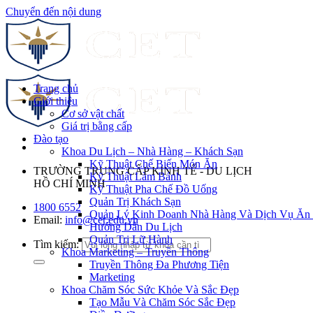
Chuyển đến nội dung
Trang chủ
Giới thiệu
Cơ sở vật chất
Giá trị bằng cấp
Đào tạo
Khoa Du Lịch – Nhà Hàng – Khách Sạn
Kỹ Thuật Chế Biến Món Ăn
TRƯỜNG TRUNG CẤP KINH TẾ - DU LỊCH
Kỹ Thuật Làm Bánh
HỒ CHÍ MINH
Kỹ Thuật Pha Chế Đồ Uống
Quản Trị Khách Sạn
1800 6552
Quản Lý Kinh Doanh Nhà Hàng Và Dịch Vụ Ăn
Email:
info@cet.edu.vn
Hướng Dẫn Du Lịch
Quản Trị Lữ Hành
Tìm kiếm:
Khoa Marketing – Truyền Thông
Truyền Thông Đa Phương Tiện
Marketing
Khoa Chăm Sóc Sức Khỏe Và Sắc Đẹp
Tạo Mẫu Và Chăm Sóc Sắc Đẹp