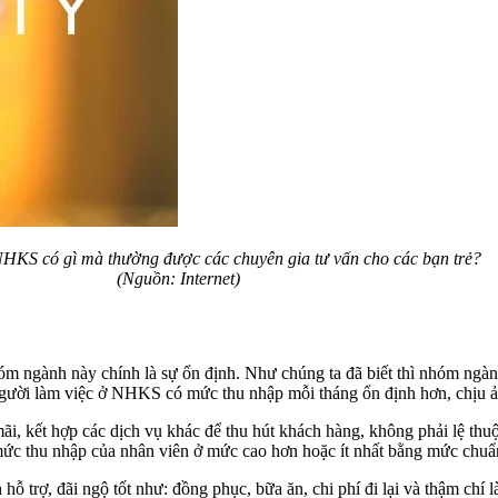
HKS có gì mà thường được các chuyên gia tư vấn cho các bạn trẻ?
(Nguồn: Internet)
hóm ngành này chính là sự ổn định. Như chúng ta đã biết thì nhóm ng
người làm việc ở NHKS có mức thu nhập mỗi tháng ổn định hơn, chịu ản
 kết hợp các dịch vụ khác để thu hút khách hàng, không phải lệ thuộ
mức thu nhập của nhân viên ở mức cao hơn hoặc ít nhất bằng mức chuẩn
ỗ trợ, đãi ngộ tốt như: đồng phục, bữa ăn, chi phí đi lại và thậm chí 