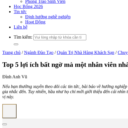
Phong Trào Sinh Viên
Học Bổng 2026
Tin tức
Định hướng nghề nghiệp
Hoạt Động
Liên hệ
Tìm kiếm:
Trang chủ
/
Ngành Đào Tạo
/
Quản Trị Nhà Hàng Khách Sạn
/
Chuy
Top 5 lợi ích bất ngờ mà một nhân viên nh
Đình Anh Vũ
Nếu bạn thường xuyên theo dõi các tin tức, bài báo về hướng nghiệ
gia nhắc đến. Tuy nhiên, hầu như họ chỉ mới giới thiệu đến cái nhìn 
vị này.