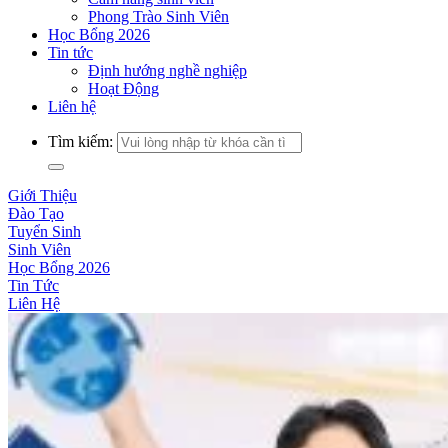
Phong Trào Sinh Viên
Học Bổng 2026
Tin tức
Định hướng nghề nghiệp
Hoạt Động
Liên hệ
Tìm kiếm:
Giới Thiệu
Đào Tạo
Tuyển Sinh
Sinh Viên
Học Bổng 2026
Tin Tức
Liên Hệ