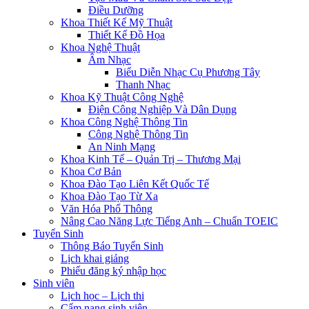
Điều Dưỡng
×
Khoa Thiết Kế Mỹ Thuật
Loading...
Thiết Kế Đồ Họa
Khoa Nghệ Thuật
Âm Nhạc
Biểu Diễn Nhạc Cụ Phương Tây
Thanh Nhạc
Khoa Kỹ Thuật Công Nghệ
Điện Công Nghiệp Và Dân Dụng
Khoa Công Nghệ Thông Tin
Công Nghệ Thông Tin
An Ninh Mạng
Khoa Kinh Tế – Quản Trị – Thương Mại
Khoa Cơ Bản
Khoa Đào Tạo Liên Kết Quốc Tế
Khoa Đào Tạo Từ Xa
Văn Hóa Phổ Thông
Nâng Cao Năng Lực Tiếng Anh – Chuẩn TOEIC
Tuyển Sinh
Thông Báo Tuyển Sinh
Lịch khai giảng
Phiếu đăng ký nhập học
Sinh viên
Lịch học – Lịch thi
Cẩm nang sinh viên