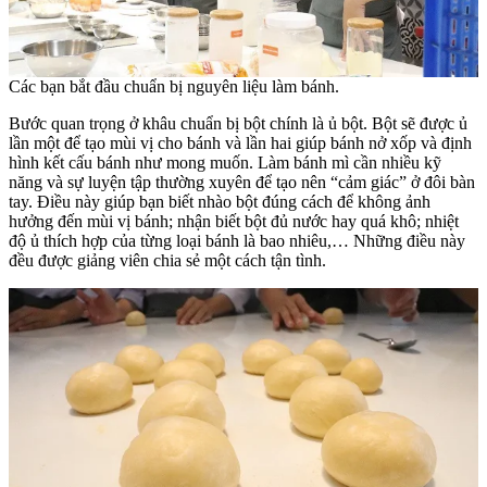
Các bạn bắt đầu chuẩn bị nguyên liệu làm bánh.
Bước quan trọng ở khâu chuẩn bị bột chính là ủ bột. Bột sẽ được ủ
lần một để tạo mùi vị cho bánh và lần hai giúp bánh nở xốp và định
hình kết cấu bánh như mong muốn. Làm bánh mì cần nhiều kỹ
năng và sự luyện tập thường xuyên để tạo nên “cảm giác” ở đôi bàn
tay. Điều này giúp bạn biết nhào bột đúng cách để không ảnh
hưởng đến mùi vị bánh; nhận biết bột đủ nước hay quá khô; nhiệt
độ ủ thích hợp của từng loại bánh là bao nhiêu,… Những điều này
đều được giảng viên chia sẻ một cách tận tình.