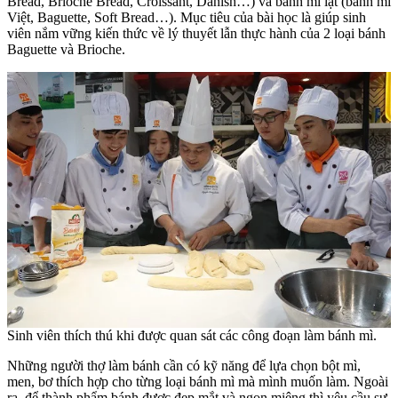
Bread, Brioche Bread, Croissant, Danish…) và bánh mì lạt (bánh mì
Việt, Baguette, Soft Bread…). Mục tiêu của bài học là giúp sinh
viên nắm vững kiến thức về lý thuyết lẫn thực hành của 2 loại bánh
Baguette và Brioche.
Sinh viên thích thú khi được quan sát các công đoạn làm bánh mì.
Những người thợ làm bánh cần có kỹ năng để lựa chọn bột mì,
men, bơ thích hợp cho từng loại bánh mì mà mình muốn làm. Ngoài
ra, để thành phẩm bánh được đẹp mắt và ngon miệng thì yêu cầu sự