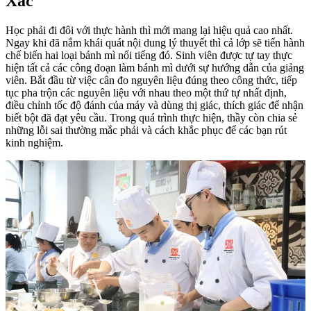
Xác
Học phải đi đôi với thực hành thì mới mang lại hiệu quả cao nhất.
Ngay khi đã nắm khái quát nội dung lý thuyết thì cả lớp sẽ tiến hành
chế biến hai loại bánh mì nổi tiếng đó. Sinh viên được tự tay thực
hiện tất cả các công đoạn làm bánh mì dưới sự hướng dẫn của giảng
viên. Bắt đầu từ việc cân đo nguyên liệu đúng theo công thức, tiếp
tục pha trộn các nguyên liệu với nhau theo một thứ tự nhất định,
điều chỉnh tốc độ đánh của máy và dùng thị giác, thích giác để nhận
biết bột đã đạt yêu cầu. Trong quá trình thực hiện, thầy còn chia sẻ
những lỗi sai thường mắc phải và cách khắc phục để các bạn rút
kinh nghiệm.