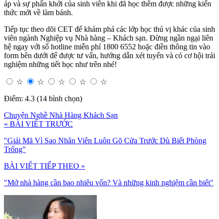
áp và sự phấn khởi của sinh viên khi đã học thêm được những kiến
thức mới về làm bánh.
Tiếp tục theo dõi CET để khám phá các lớp học thú vị khác của sinh
viên ngành Nghiệp vụ Nhà hàng – Khách sạn. Đừng ngần ngại liên
hệ ngay với số hotline miễn phí 1800 6552 hoặc điền thông tin vào
form bên dưới để được tư vấn, hướng dẫn xét tuyển và có cơ hội trải
nghiệm những tiết học như trên nhé!
☆
☆
☆
☆
☆
Điểm: 4.3 (14 bình chọn)
Chuyện Nghề Nhà Hàng Khách Sạn
« BÀI VIẾT TRƯỚC
"Giải Mã Vì Sao Nhân Viên Luôn Gõ Cửa Trước Dù Biết Phòng
Trống"
BÀI VIẾT TIẾP THEO »
"Mở nhà hàng cần bao nhiêu vốn? Và những kinh nghiệm cần biết"