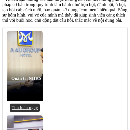
pháp cơ bản trong quy trình làm bánh như trộn bột; đánh bột; ủ bột;
tạo bột cái; cách nuôi, bảo quản, sử dụng “con men” hiệu quả. Bằng
sự hóm hỉnh, vui vẻ của mình mà thầy đã giúp sinh viên càng thích
thú với buổi học, chủ động đặt câu hỏi, thắc mắc về nội dung bài.
Quản trị NHKS
Tìm hiểu ngay