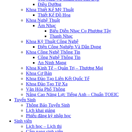
Điều Dưỡng
Khoa Thiết Kế Mỹ Thuật
Thiết Kế Đồ Họa
Khoa Nghệ Thuật
Âm Nhạc
Biểu Diễn Nhạc Cụ Phương Tây
Thanh Nhạc
Khoa Kỹ Thuật Công Nghệ
Điện Công Nghiệp Và Dân Dụng
Khoa Công Nghệ Thông Tin
Công Nghệ Thông Tin
An Ninh Mạng
Khoa Kinh Tế – Quản Trị – Thương Mại
Khoa Cơ Bản
Khoa Đào Tạo Liên Kết Quốc Tế
Khoa Đào Tạo Từ Xa
Văn Hóa Phổ Thông
Nâng Cao Năng Lực Tiếng Anh – Chuẩn TOEIC
Tuyển Sinh
Thông Báo Tuyển Sinh
Lịch khai giảng
Phiếu đăng ký nhập học
Sinh viên
Lịch học – Lịch thi
Cẩm nang sinh viên