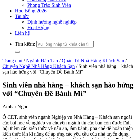
Phong Trào Sinh Viên
Học Bổng 2026
Tin tức
Định hướng nghề nghiệp
Hoạt Động
Liên hệ
Tìm kiếm:
Trang chủ
/
Ngành Đào Tạo
/
Quản Trị Nhà Hàng Khách Sạn
/
Chuyện Nghề Nhà Hàng Khách Sạn
/
Sinh viên nhà hàng – khách
sạn hào hứng với “Chuyên Đề Bánh Mì”
Sinh viên nhà hàng – khách sạn hào hứng
với “Chuyên Đề Bánh Mì”
Ambar Ngọc
Ở CET, sinh viên ngành Nghiệp vụ Nhà Hàng – Khách sạn ngoài
các bài học về nghiệp vụ chuyên ngành thì các bạn còn được lĩnh
hội thêm các kiến thức về nấu ăn, làm bánh, pha chế để hoàn thiện
kiến thức lẫn kĩ năng để áp ứng các yêu cầu của nhà tuyển dụng.