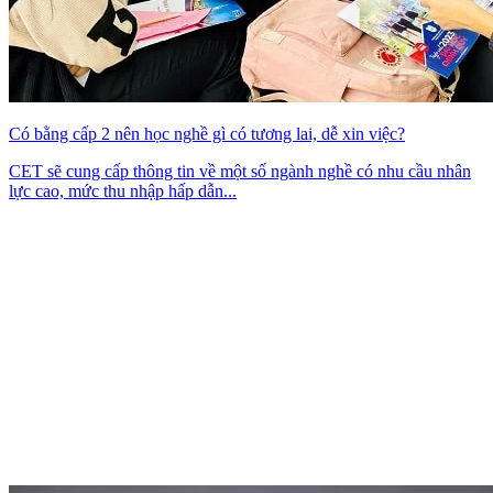
Có bằng cấp 2 nên học nghề gì có tương lai, dễ xin việc?
CET sẽ cung cấp thông tin về một số ngành nghề có nhu cầu nhân
lực cao, mức thu nhập hấp dẫn...