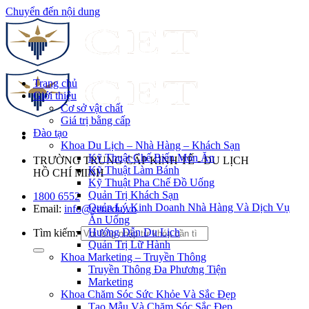
Chuyển đến nội dung
Trang chủ
Giới thiệu
Cơ sở vật chất
Giá trị bằng cấp
Đào tạo
Khoa Du Lịch – Nhà Hàng – Khách Sạn
Kỹ Thuật Chế Biến Món Ăn
TRƯỜNG TRUNG CẤP KINH TẾ - DU LỊCH
Kỹ Thuật Làm Bánh
HỒ CHÍ MINH
Kỹ Thuật Pha Chế Đồ Uống
Quản Trị Khách Sạn
1800 6552
Quản Lý Kinh Doanh Nhà Hàng Và Dịch Vụ
Email:
info@cet.edu.vn
Ăn Uống
Hướng Dẫn Du Lịch
Tìm kiếm:
Quản Trị Lữ Hành
Khoa Marketing – Truyền Thông
Truyền Thông Đa Phương Tiện
Marketing
Khoa Chăm Sóc Sức Khỏe Và Sắc Đẹp
Tạo Mẫu Và Chăm Sóc Sắc Đẹp