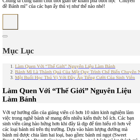
Chúng ta cùng dành chút thời gian để khám phá buổi học “Chuyên
đề Bánh mì” của các bạn ấy thú vị như thế nào nhé!
Mục Lục
Làm Quen Với “Thế Giới” Nguyên Liệu Làm Bánh
Bánh Mì Là Thành Quả Của Một Quy Trình Chế Biến Chuyên N
Một Buổi Học Thú Vị Với Đầy Ắp Tiếng Cười Của Sinh Viên
Làm Quen Với “Thế Giới” Nguyên Liệu
Làm Bánh
Với sự hướng dẫn của giảng viên có hơn 10 năm kinh nghiệm làm
việc trong nghề bánh sẽ mang đến nhiều kiến thức bổ ích. Các bạn
sinh viên càng hào hứng hơn khi đây là dịp để tìm hiểu rõ hơn về
các loại bánh mì trên thị trường. Dựa vào hàm lượng đường mà
bánh mì được chia làm hai loại, bao gồm: bánh mì ngọt (Sweet