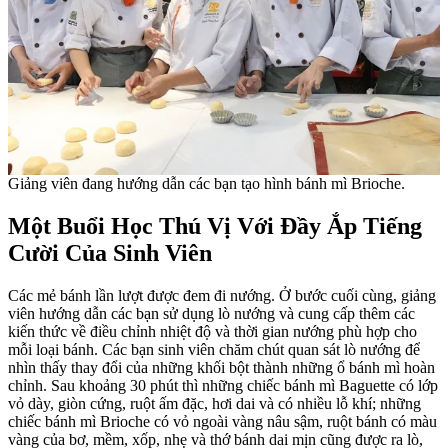
Giảng viên đang hướng dẫn các bạn tạo hình bánh mì Brioche.
Một Buổi Học Thú Vị Với Đầy Ắp Tiếng
Cười Của Sinh Viên
Các mẻ bánh lần lượt được đem đi nướng. Ở bước cuối cùng, giảng
viên hướng dẫn các bạn sử dụng lò nướng và cung cấp thêm các
kiến thức về điều chỉnh nhiệt độ và thời gian nướng phù hợp cho
mỗi loại bánh. Các bạn sinh viên chăm chút quan sát lò nướng để
nhìn thấy thay đổi của những khối bột thành những ổ bánh mì hoàn
chỉnh. Sau khoảng 30 phút thì những chiếc bánh mì Baguette có lớp
vỏ dày, giòn cứng, ruột ấm đặc, hơi dai và có nhiều lỗ khí; những
chiếc bánh mì Brioche có vỏ ngoài vàng nâu sậm, ruột bánh có màu
vàng của bơ, mềm, xốp, nhẹ và thớ bánh dai mịn cũng được ra lò,