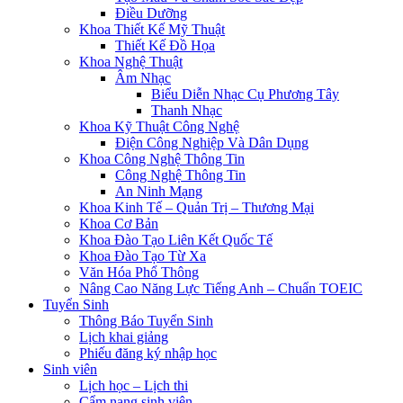
Điều Dưỡng
×
Khoa Thiết Kế Mỹ Thuật
Loading...
Thiết Kế Đồ Họa
Khoa Nghệ Thuật
Âm Nhạc
Biểu Diễn Nhạc Cụ Phương Tây
Thanh Nhạc
Khoa Kỹ Thuật Công Nghệ
Điện Công Nghiệp Và Dân Dụng
Khoa Công Nghệ Thông Tin
Công Nghệ Thông Tin
An Ninh Mạng
Khoa Kinh Tế – Quản Trị – Thương Mại
Khoa Cơ Bản
Khoa Đào Tạo Liên Kết Quốc Tế
Khoa Đào Tạo Từ Xa
Văn Hóa Phổ Thông
Nâng Cao Năng Lực Tiếng Anh – Chuẩn TOEIC
Tuyển Sinh
Thông Báo Tuyển Sinh
Lịch khai giảng
Phiếu đăng ký nhập học
Sinh viên
Lịch học – Lịch thi
Cẩm nang sinh viên