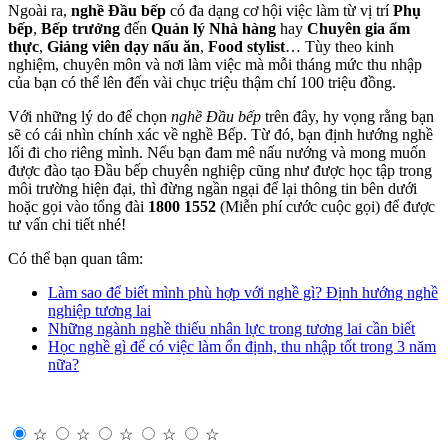
Ngoài ra,
nghề Đầu bếp
có đa dạng cơ hội việc làm từ vị trí
Phụ
bếp
,
Bếp trưởng
đến
Quản lý Nhà hàng
hay
Chuyên gia ẩm
thực
,
Giảng viên dạy nấu ăn
,
Food stylist
… Tùy theo kinh
nghiệm, chuyên môn và nơi làm việc mà mỗi tháng mức thu nhập
của bạn có thể lên đến vài chục triệu thậm chí 100 triệu đồng.
Với những lý do để chọn
nghề Đầu bếp
trên đây, hy vọng rằng bạn
sẽ có cái nhìn chính xác về nghề Bếp. Từ đó, bạn định hướng nghề
lối đi cho riêng mình. Nếu bạn đam mê nấu nướng và mong muốn
được đào tạo Đầu bếp chuyên nghiệp cũng như được học tập trong
môi trường hiện đại, thì đừng ngần ngại để lại thông tin bên dưới
hoặc gọi vào tổng đài
1800 1552
(Miễn phí cước cuộc gọi) để được
tư vấn chi tiết nhé!
Có thể bạn quan tâm:
Làm sao để biết mình phù hợp với nghề gì? Định hướng nghề
nghiệp tương lai
Những ngành nghề thiếu nhân lực trong tương lai cần biết
Học nghề gì để có việc làm ổn định, thu nhập tốt trong 3 năm
nữa?
☆
☆
☆
☆
☆