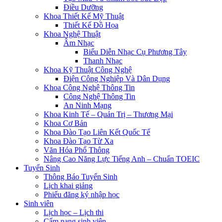
Điều Dưỡng
Khoa Thiết Kế Mỹ Thuật
Thiết Kế Đồ Họa
Khoa Nghệ Thuật
Âm Nhạc
Biểu Diễn Nhạc Cụ Phương Tây
Thanh Nhạc
Khoa Kỹ Thuật Công Nghệ
Điện Công Nghiệp Và Dân Dụng
Khoa Công Nghệ Thông Tin
Công Nghệ Thông Tin
An Ninh Mạng
Khoa Kinh Tế – Quản Trị – Thương Mại
Khoa Cơ Bản
Khoa Đào Tạo Liên Kết Quốc Tế
Khoa Đào Tạo Từ Xa
Văn Hóa Phổ Thông
Nâng Cao Năng Lực Tiếng Anh – Chuẩn TOEIC
Tuyển Sinh
Thông Báo Tuyển Sinh
Lịch khai giảng
Phiếu đăng ký nhập học
Sinh viên
Lịch học – Lịch thi
Cẩm nang sinh viên