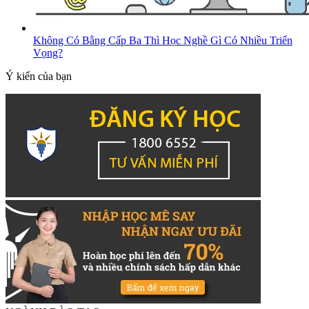
Không Có Bằng Cấp Ba Thì Học Nghề Gì Có Nhiều Triển
Vọng?
Ý kiến của bạn