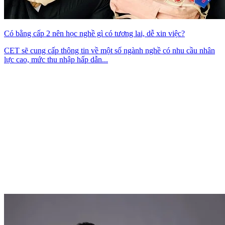
Có bằng cấp 2 nên học nghề gì có tương lai, dễ xin việc?
CET sẽ cung cấp thông tin về một số ngành nghề có nhu cầu nhân
lực cao, mức thu nhập hấp dẫn...