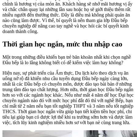
chính là hương vị của món ăn. Khách hàng sẽ nhớ mãi hương vị ấy
và chắc chắn quay lại những lần sau hoặc họ sẽ giới thiệu thêm rất
nhiều người đến thưởng thức. Đây là điều mà không phải quán ăn
nào cũng làm được. Vì thế, bí quyết là nên tham gia lớp Đầu bếp
chuyên nghiệp để nâng cao tay nghề và học hỏi các bí quyết kinh
doanh thành công.
Thời gian học ngắn, mức thu nhập cao
Một trong những điều khiến bạn trẻ băn khoăn nhất khi chọn nghề
Đầu bếp là lo lắng không biết có dễ kiếm việc làm hay không?
Hiện nay, sự phát triển của Ẩm thực, Du lịch kéo theo dịch vụ ăn
uống nở rộ đã khiến nhu cầu tuyển dụng Đầu bếp ngày càng lớn,
nhất là các Đầu bếp có chuyên môn, được đào tạo bài bản ở những
trung tâm đào tạo chất lượng. Hơn nữa, thời gian học Đầu bếp ngắn
hơn so với các ngành học khác. Nếu như mất 4 năm để học Đại học
chuyên ngành nào đó với mức học phí đắt đỏ thì với nghề Bếp, bạn
chỉ mất từ 2 năm nếu bạn tốt nghiệp THPT và 3 năm nếu tốt nghiệp
THCS. Thời gian học ngắn vừa giúp bạn tiết kiệm tiền học phí, chi
tiêu lại giúp bạn có được lợi thế khi ra trường sớm hơn và được làm
việc, tích lũy kinh nghiệm nhiều hơn sơ với bạn nè cùng trang lứa.