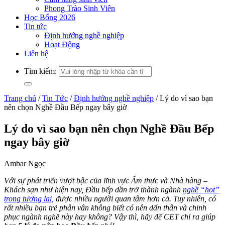
Phong Trào Sinh Viên
Học Bổng 2026
Tin tức
Định hướng nghề nghiệp
Hoạt Động
Liên hệ
Tìm kiếm:
Trang chủ
/
Tin Tức
/
Định hướng nghề nghiệp
/
Lý do vì sao bạn
nên chọn Nghề Đầu Bếp ngay bây giờ
Lý do vì sao bạn nên chọn Nghề Đầu Bếp
ngay bây giờ
Ambar Ngọc
Với sự phát triển vượt bậc của lĩnh vực Ẩm thực và Nhà hàng –
Khách sạn như hiện nay, Đầu bếp dần trở thành ngành
nghề “hot”
trong tương lai,
được nhiều người quan tâm hơn cả. Tuy nhiên, có
rất nhiều bạn trẻ phân vân không biết có nên dấn thân và chinh
phục ngành nghề này hay không? Vậy thì, hãy để CET chỉ ra giúp