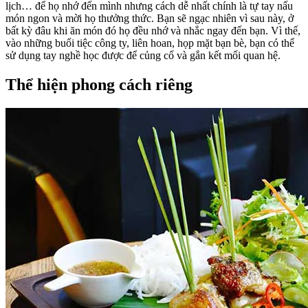
lịch… để họ nhớ đến mình nhưng cách dễ nhất chính là tự tay nấu
món ngon và mời họ thưởng thức. Bạn sẽ ngạc nhiên vì sau này, ở
bất kỳ đâu khi ăn món đó họ đều nhớ và nhắc ngay đến bạn. Vì thế,
vào những buổi tiệc công ty, liên hoan, họp mặt bạn bè, bạn có thể
sử dụng tay nghề học được để củng cố và gắn kết mối quan hệ.
Thể hiện phong cách riêng