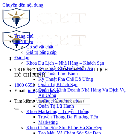
Chuyển đến nội dung
Trang chủ
Giới thiệu
Cơ sở vật chất
Giá trị bằng cấp
Đào tạo
Khoa Du Lịch – Nhà Hàng – Khách Sạn
Kỹ Thuật Chế Biến Món Ăn
TRƯỜNG TRUNG CẤP KINH TẾ - DU LỊCH
Kỹ Thuật Làm Bánh
HỒ CHÍ MINH
Kỹ Thuật Pha Chế Đồ Uống
Quản Trị Khách Sạn
1800 6552
Quản Lý Kinh Doanh Nhà Hàng Và Dịch Vụ
Email:
info@cet.edu.vn
Ăn Uống
Hướng Dẫn Du Lịch
Tìm kiếm:
Quản Trị Lữ Hành
Khoa Marketing – Truyền Thông
Truyền Thông Đa Phương Tiện
Marketing
Khoa Chăm Sóc Sức Khỏe Và Sắc Đẹp
Tạo Mẫu Và Chăm Sóc Sắc Đẹp