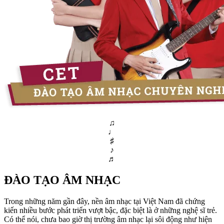
♫
♩
♯
♪
♬
ĐÀO TẠO ÂM NHẠC
Trong những năm gần đây, nền âm nhạc tại Việt Nam đã chứng
kiến nhiều bước phát triển vượt bậc, đặc biệt là ở những nghệ sĩ trẻ.
Có thể nói, chưa bao giờ thị trường âm nhạc lại sôi động như hiện