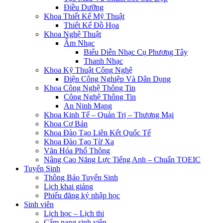
Điều Dưỡng
Khoa Thiết Kế Mỹ Thuật
Thiết Kế Đồ Họa
Khoa Nghệ Thuật
Âm Nhạc
Biểu Diễn Nhạc Cụ Phương Tây
Thanh Nhạc
Khoa Kỹ Thuật Công Nghệ
Điện Công Nghiệp Và Dân Dụng
Khoa Công Nghệ Thông Tin
Công Nghệ Thông Tin
An Ninh Mạng
Khoa Kinh Tế – Quản Trị – Thương Mại
Khoa Cơ Bản
Khoa Đào Tạo Liên Kết Quốc Tế
Khoa Đào Tạo Từ Xa
Văn Hóa Phổ Thông
Nâng Cao Năng Lực Tiếng Anh – Chuẩn TOEIC
Tuyển Sinh
Thông Báo Tuyển Sinh
Lịch khai giảng
Phiếu đăng ký nhập học
Sinh viên
Lịch học – Lịch thi
Cẩm nang sinh viên