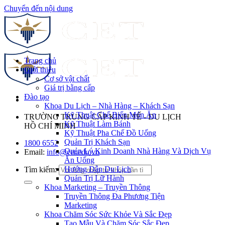
Chuyển đến nội dung
Trang chủ
Giới thiệu
Cơ sở vật chất
Giá trị bằng cấp
Đào tạo
Khoa Du Lịch – Nhà Hàng – Khách Sạn
Kỹ Thuật Chế Biến Món Ăn
TRƯỜNG TRUNG CẤP KINH TẾ - DU LỊCH
Kỹ Thuật Làm Bánh
HỒ CHÍ MINH
Kỹ Thuật Pha Chế Đồ Uống
Quản Trị Khách Sạn
1800 6552
Quản Lý Kinh Doanh Nhà Hàng Và Dịch Vụ
Email:
info@cet.edu.vn
Ăn Uống
Hướng Dẫn Du Lịch
Tìm kiếm:
Quản Trị Lữ Hành
Khoa Marketing – Truyền Thông
Truyền Thông Đa Phương Tiện
Marketing
Khoa Chăm Sóc Sức Khỏe Và Sắc Đẹp
Tạo Mẫu Và Chăm Sóc Sắc Đẹp