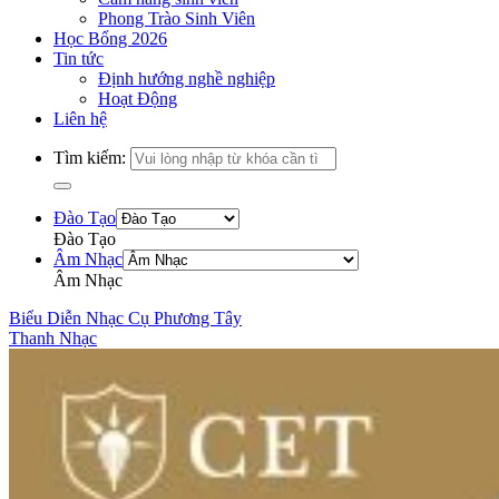
Phong Trào Sinh Viên
Học Bổng 2026
Tin tức
Định hướng nghề nghiệp
Hoạt Động
Liên hệ
Tìm kiếm:
Đào Tạo
Đào Tạo
Âm Nhạc
Âm Nhạc
Biểu Diễn Nhạc Cụ Phương Tây
Thanh Nhạc