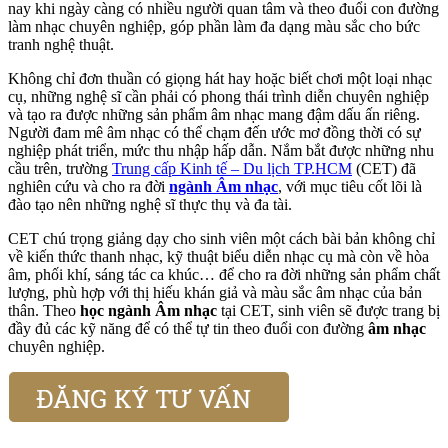
nay khi ngày càng có nhiều người quan tâm và theo đuổi con đường
làm nhạc chuyên nghiệp, góp phần làm đa dạng màu sắc cho bức
tranh nghệ thuật.
Không chỉ đơn thuần có giọng hát hay hoặc biết chơi một loại nhạc
cụ, những nghệ sĩ cần phải có phong thái trình diễn chuyên nghiệp
và tạo ra được những sản phẩm âm nhạc mang đậm dấu ấn riêng.
Người đam mê âm nhạc có thể chạm đến ước mơ đồng thời có sự
nghiệp phát triển, mức thu nhập hấp dẫn. Nắm bắt được những nhu
cầu trên, trường
Trung cấp Kinh tế – Du lịch TP.HCM
(CET) đã
nghiên cứu và cho ra đời
ngành Âm nhạc
, với mục tiêu cốt lõi là
đào tạo nên những nghệ sĩ thực thụ và đa tài.
CET chú trọng giảng dạy cho sinh viên một cách bài bản không chỉ
về kiến thức thanh nhạc, kỹ thuật biểu diễn nhạc cụ mà còn về hòa
âm, phối khí, sáng tác ca khúc… để cho ra đời những sản phẩm chất
lượng, phù hợp với thị hiếu khán giả và màu sắc âm nhạc của bản
thân. Theo
học ngành Âm nhạc
tại CET, sinh viên sẽ được trang bị
đầy đủ các kỹ năng để có thể tự tin theo đuổi con đường
âm nhạc
chuyên nghiệp.