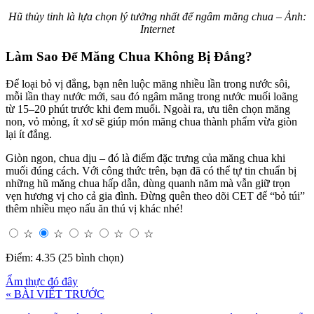
Hũ thủy tinh là lựa chọn lý tưởng nhất để ngâm măng chua – Ảnh:
Internet
Làm Sao Để Măng Chua Không Bị Đắng?
Để loại bỏ vị đắng, bạn nên luộc măng nhiều lần trong nước sôi,
mỗi lần thay nước mới, sau đó ngâm măng trong nước muối loãng
từ 15–20 phút trước khi đem muối. Ngoài ra, ưu tiên chọn măng
non, vỏ mỏng, ít xơ sẽ giúp món măng chua thành phẩm vừa giòn
lại ít đắng.
Giòn ngon, chua dịu – đó là điểm đặc trưng của măng chua khi
muối đúng cách. Với công thức trên, bạn đã có thể tự tin chuẩn bị
những hũ măng chua hấp dẫn, dùng quanh năm mà vẫn giữ trọn
vẹn hương vị cho cả gia đình. Đừng quên theo dõi CET để “bỏ túi”
thêm nhiều mẹo nấu ăn thú vị khác nhé!
☆
☆
☆
☆
☆
Điểm: 4.35 (25 bình chọn)
Ẩm thực đó đây
« BÀI VIẾT TRƯỚC