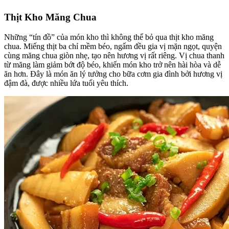
Thịt Kho Măng Chua
Những “tín đồ” của món kho thì không thể bỏ qua thịt kho măng
chua. Miếng thịt ba chỉ mềm béo, ngấm đều gia vị mặn ngọt, quyện
cùng măng chua giòn nhẹ, tạo nên hương vị rất riêng. Vị chua thanh
từ măng làm giảm bớt độ béo, khiến món kho trở nên hài hòa và dễ
ăn hơn. Đây là món ăn lý tưởng cho bữa cơm gia đình bởi hương vị
đậm đà, được nhiều lứa tuổi yêu thích.