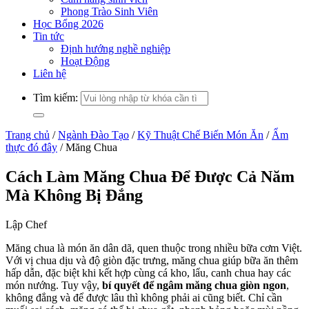
Phong Trào Sinh Viên
Học Bổng 2026
Tin tức
Định hướng nghề nghiệp
Hoạt Động
Liên hệ
Tìm kiếm:
Trang chủ
/
Ngành Đào Tạo
/
Kỹ Thuật Chế Biến Món Ăn
/
Ẩm
thực đó đây
/
Măng Chua
Cách Làm Măng Chua Để Được Cả Năm
Mà Không Bị Đắng
Lập Chef
Măng chua là món ăn dân dã, quen thuộc trong nhiều bữa cơm Việt.
Với vị chua dịu và độ giòn đặc trưng, măng chua giúp bữa ăn thêm
hấp dẫn, đặc biệt khi kết hợp cùng cá kho, lẩu, canh chua hay các
món nướng. Tuy vậy,
bí quyết để ngâm măng chua giòn ngon
,
không đắng và để được lâu thì không phải ai cũng biết. Chỉ cần