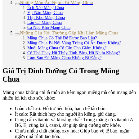
Những Món Ăn Ngon Từ Măng Chua
Ếch Xào Măng Chua
Vịt Nấu Măng Chua
Thịt Kho Măng Chua
Lẩu Gà Măng Chua
Cá Nục Kho Măng Chua
Những Câu Hỏi Thường Gặp Khi Làm Măng Chua
Măng Chua Có Thể Để Được Bao Lâu?
Măng Chua Bị Nổi Váng Trắng Có Ăn Được Không?
Muối Măng Chua Có Cần Cho Giấm Không?
Có Thể Thay Hũ Thủy Tinh Bằng Hũ Nhựa Không?
Làm Sao Để Măng Chua Không Bị Đắng?
Giá Trị Dinh Dưỡng Có Trong Măng
Chua
Măng chua không chỉ là món ăn kèm ngon miệng mà còn mang đến
nhiều lợi ích cho sức khỏe:
Giàu chất xơ: Hỗ trợ tiêu hóa, hạn chế táo bón.
Ít calo: Rất thích hợp cho người ăn kiêng, giữ dáng.
Cung cấp vitamin và khoáng chất: Trong măng có vitamin A,
B6, E, cùng kali, canxi, sắt giúp tăng cường sức khỏe.
Chứa nhiều chất chống oxy hóa: Giúp bảo vệ tế bào, ngăn
ngừa quá trình lão hóa.