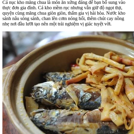
Cá nục kho măng chua là món ăn xứng đáng để bạn bổ sung vào
thực đơn gia đình. Cá kho mềm rục nhưng vẫn giữ độ ngọt thịt,
quyện cùng măng chua giòn giòn, thấm gia vị hài hòa. Nước kho
sánh nâu sóng sánh, chan lên cơm nóng hổi, thêm chút cay nồng
nhẹ nơi đầu lưỡi tạo nên một trải nghiệm vị giác tuyệt vời.