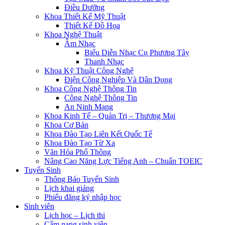
Điều Dưỡng
Khoa Thiết Kế Mỹ Thuật
Thiết Kế Đồ Họa
Khoa Nghệ Thuật
Âm Nhạc
Biểu Diễn Nhạc Cụ Phương Tây
Thanh Nhạc
Khoa Kỹ Thuật Công Nghệ
Điện Công Nghiệp Và Dân Dụng
Khoa Công Nghệ Thông Tin
Công Nghệ Thông Tin
An Ninh Mạng
Khoa Kinh Tế – Quản Trị – Thương Mại
Khoa Cơ Bản
Khoa Đào Tạo Liên Kết Quốc Tế
Khoa Đào Tạo Từ Xa
Văn Hóa Phổ Thông
Nâng Cao Năng Lực Tiếng Anh – Chuẩn TOEIC
Tuyển Sinh
Thông Báo Tuyển Sinh
Lịch khai giảng
Phiếu đăng ký nhập học
Sinh viên
Lịch học – Lịch thi
Cẩm nang sinh viên