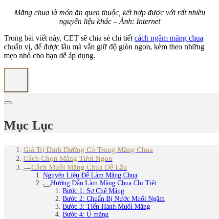
Măng chua là món ăn quen thuộc, kết hợp được với rất nhiều
nguyên liệu khác – Ảnh: Internet
Trong bài viết này, CET sẽ chia sẻ chi tiết
cách ngâm măng chua
chuẩn vị, để được lâu mà vẫn giữ độ giòn ngon, kèm theo những
mẹo nhỏ cho bạn dễ áp dụng.
Mục Lục
Giá Trị Dinh Dưỡng Có Trong Măng Chua
Cách Chọn Măng Tươi Ngon
Cách Muối Măng Chua Để Lâu
Nguyên Liệu Để Làm Măng Chua
Hướng Dẫn Làm Măng Chua Chi Tiết
Bước 1: Sơ Chế Măng
Bước 2: Chuẩn Bị Nước Muối Ngâm
Bước 3: Tiến Hành Muối Măng
Bước 4: Ủ măng