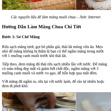
Các nguyên liệu để làm măng muối chua – Ảnh: Internet
Hướng Dẫn Làm Măng Chua Chi Tiết
Bước 1: Sơ Chế Măng
Rửa sạch măng tươi, gọt bỏ phần già, thái lát mỏng vừa ăn. Mẹo
nhỏ để măng không bị thâm là bạn có thể ngâm măng trong nước
với 1 muỗng canh muối trước khi thái lát.
Tiếp theo, đem măng đã thái rửa sạch nhiều lần với nước. Để măng
có màu trắng đẹp mắt và giảm bớt chất độc, ngâm măng với 3
muỗng canh muối và nước vo gạo, đễ hỗn hợp qua một đêm.
Vớt măng đã ngâm ra, rửa lại với nước lạnh, để ráo tự nhiên hoặc
đem đi phơi khô.