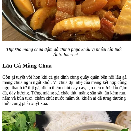
Thịt kho măng chua đậm đà chinh phục khẩu vị nhiều lứa tuổi –
Ảnh: Internet
Lẩu Gà Măng Chua
Còn gì tuyệt vời hơn khi cả gia đình cùng quây quần bên nồi lẩu gà
măng chua nghi ngút khói. Vị chua dịu nhẹ của măng kết hợp cùng
ngọt thanh từ thịt gà, điểm thêm chút cay cay, tạo nên nước lẩu đậm
đà, dậy hương. Từng miếng gà chắc thịt, măng sần sật, ăn kèm rau,
nấm và bún tươi, chấm chút nước mắm ớt, khiến ai đã từng thưởng
thức cũng phải xuýt xoa.