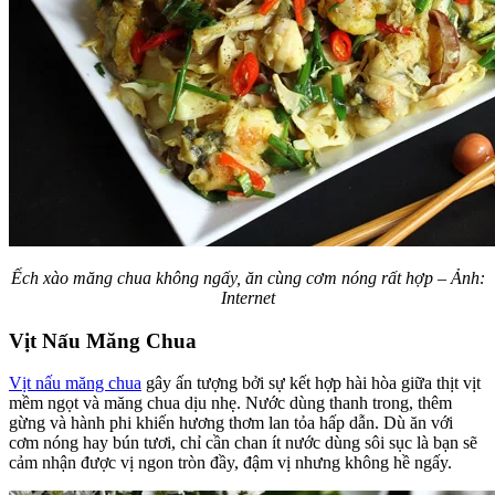
Ếch xào măng chua không ngấy, ăn cùng cơm nóng rất hợp – Ảnh:
Internet
Vịt Nấu Măng Chua
Vịt nấu măng chua
gây ấn tượng bởi sự kết hợp hài hòa giữa thịt vịt
mềm ngọt và măng chua dịu nhẹ. Nước dùng thanh trong, thêm
gừng và hành phi khiến hương thơm lan tỏa hấp dẫn. Dù ăn với
cơm nóng hay bún tươi, chỉ cần chan ít nước dùng sôi sục là bạn sẽ
cảm nhận được vị ngon tròn đầy, đậm vị nhưng không hề ngấy.