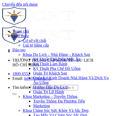
Chuyển đến nội dung
Trang chủ
Giới thiệu
Cơ sở vật chất
Giá trị bằng cấp
Đào tạo
Khoa Du Lịch – Nhà Hàng – Khách Sạn
Kỹ Thuật Chế Biến Món Ăn
TRƯỜNG TRUNG CẤP KINH TẾ - DU LỊCH
Kỹ Thuật Làm Bánh
HỒ CHÍ MINH
Kỹ Thuật Pha Chế Đồ Uống
Quản Trị Khách Sạn
1800 6552
Quản Lý Kinh Doanh Nhà Hàng Và Dịch Vụ
Email:
info@cet.edu.vn
Ăn Uống
Hướng Dẫn Du Lịch
Tìm kiếm:
Quản Trị Lữ Hành
Khoa Marketing – Truyền Thông
Truyền Thông Đa Phương Tiện
Marketing
Khoa Chăm Sóc Sức Khỏe Và Sắc Đẹp
Tạo Mẫu Và Chăm Sóc Sắc Đẹp