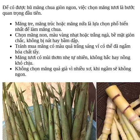
Để có được hũ măng chua giòn ngon, việc chọn măng tươi là bước
quan trọng đầu tiên.
Măng tre, măng trúc hoặc măng nứa là lựa chọn phổ biến
nhất để làm măng chua.
Chọn măng non, màu vàng nhạt hoặc trắng ngà, bề mặt giòn
chắc, không bị nát hay bầm dập.
Tránh mua măng có màu quá trắng sáng vì có thể đã ngâm
hóa chất tẩy.
Măng tươi có mùi thơm nhẹ tự nhiên, không hắc hay nồng
khó chịu.
Không chọn măng quá già vì nhiều xơ, khi ngâm sẽ không
ngon.