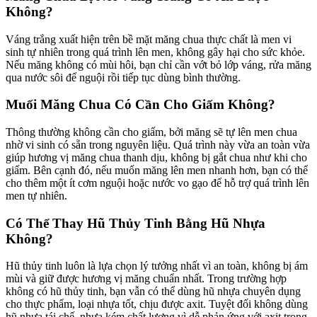
Không?
Váng trắng xuất hiện trên bề mặt măng chua thực chất là men vi
sinh tự nhiên trong quá trình lên men, không gây hại cho sức khỏe.
Nếu măng không có mùi hôi, bạn chỉ cần vớt bỏ lớp váng, rửa măng
qua nước sôi để nguội rồi tiếp tục dùng bình thường.
Muối Măng Chua Có Cần Cho Giấm Không?
Thông thường không cần cho giấm, bởi măng sẽ tự lên men chua
nhờ vi sinh có sẵn trong nguyên liệu. Quá trình này vừa an toàn vừa
giúp hương vị măng chua thanh dịu, không bị gắt chua như khi cho
giấm. Bên cạnh đó, nếu muốn măng lên men nhanh hơn, bạn có thể
cho thêm một ít cơm nguội hoặc nước vo gạo để hỗ trợ quá trình lên
men tự nhiên.
Có Thể Thay Hũ Thủy Tinh Bằng Hũ Nhựa
Không?
Hũ thủy tinh luôn là lựa chọn lý tưởng nhất vì an toàn, không bị ám
mùi và giữ được hương vị măng chuẩn nhất. Trong trường hợp
không có hũ thủy tinh, bạn vẫn có thể dùng hũ nhựa chuyên dụng
cho thực phẩm, loại nhựa tốt, chịu được axit. Tuyệt đối không dùng
hũ nhựa tái chế, nhựa kém chất lượng vì dễ phản ứng với axit trong