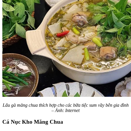
Lẩu gà măng chua thích hợp cho các bữa tiệc sum vầy bên gia đình
– Ảnh: Internet
Cá Nục Kho Măng Chua