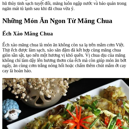
hũ thủy tinh sạch tuyệt đối, măng luôn ngập nước và bảo quản trong
ngăn mát tủ lạnh sau khi đã chua vừa ý.
Những Món Ăn Ngon Từ Măng Chua
Ếch Xào Măng Chua
Ếch xào măng chua là món ăn không còn xa lạ trên mâm cơm Việt.
Thịt ếch được làm sạch, xào săn đậm đà kết hợp cùng măng chua
giòn sần sật, tạo nên một hương vị khó quên. Vị chua dịu của măng
không chỉ làm dậy lên hương thơm của ếch mà còn giúp món ăn bớt
ngấy, ăn cùng cơm trắng nóng hổi hoặc chấm thêm chút mắm ớt cay
cay là hoàn hảo.