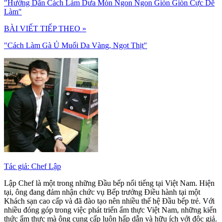
"Hướng Dẫn Cách Làm Dưa Món Ngon Ngon Giòn Giòn Cực Dễ
Làm"
BÀI VIẾT TIẾP THEO »
"Cách Làm Gà Ủ Muối Da Vàng, Ngọt Thịt"
Tác giả: Chef Lập
Lập Chef là một trong những Đầu bếp nổi tiếng tại Việt Nam. Hiện
tại, ông đang đảm nhận chức vụ Bếp trưởng Điều hành tại một
Khách sạn cao cấp và đã đào tạo nên nhiều thế hệ Đầu bếp trẻ. Với
nhiều đóng góp trong việc phát triển ẩm thực Việt Nam, những kiến
thức ẩm thực mà ông cung cấp luôn hấp dẫn và hữu ích với độc giả.