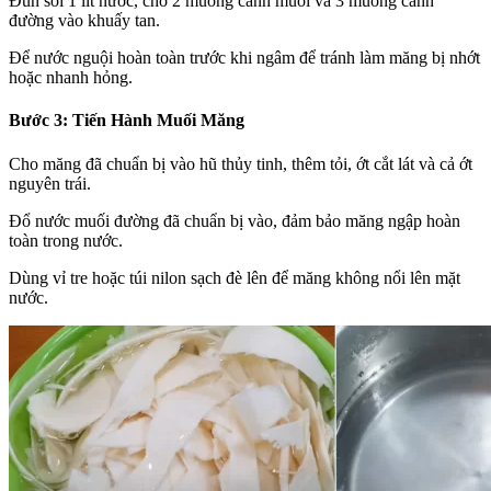
Đun sôi 1 lít nước, cho 2 muỗng canh muối và 3 muỗng canh
đường vào khuấy tan.
Để nước nguội hoàn toàn trước khi ngâm để tránh làm măng bị nhớt
hoặc nhanh hỏng.
Bước 3: Tiến Hành Muối Măng
Cho măng đã chuẩn bị vào hũ thủy tinh, thêm tỏi, ớt cắt lát và cả ớt
nguyên trái.
Đổ nước muối đường đã chuẩn bị vào, đảm bảo măng ngập hoàn
toàn trong nước.
Dùng vỉ tre hoặc túi nilon sạch đè lên để măng không nổi lên mặt
nước.