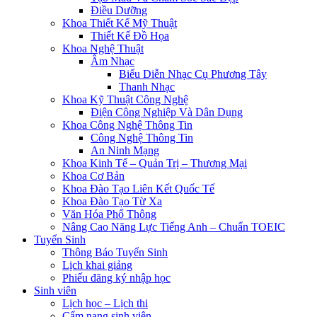
Điều Dưỡng
Khoa Thiết Kế Mỹ Thuật
Thiết Kế Đồ Họa
Khoa Nghệ Thuật
Âm Nhạc
Biểu Diễn Nhạc Cụ Phương Tây
Thanh Nhạc
Khoa Kỹ Thuật Công Nghệ
Điện Công Nghiệp Và Dân Dụng
Khoa Công Nghệ Thông Tin
Công Nghệ Thông Tin
An Ninh Mạng
Khoa Kinh Tế – Quản Trị – Thương Mại
Khoa Cơ Bản
Khoa Đào Tạo Liên Kết Quốc Tế
Khoa Đào Tạo Từ Xa
Văn Hóa Phổ Thông
Nâng Cao Năng Lực Tiếng Anh – Chuẩn TOEIC
Tuyển Sinh
Thông Báo Tuyển Sinh
Lịch khai giảng
Phiếu đăng ký nhập học
Sinh viên
Lịch học – Lịch thi
Cẩm nang sinh viên