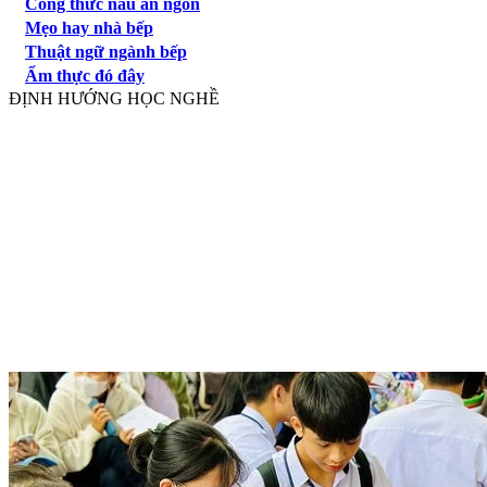
Công thức nấu ăn ngon
Mẹo hay nhà bếp
Thuật ngữ ngành bếp
Ẩm thực đó đây
ĐỊNH HƯỚNG HỌC NGHỀ