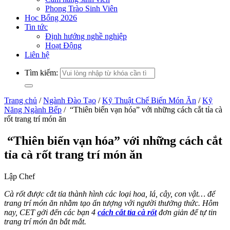
Phong Trào Sinh Viên
Học Bổng 2026
Tin tức
Định hướng nghề nghiệp
Hoạt Động
Liên hệ
Tìm kiếm:
Trang chủ
/
Ngành Đào Tạo
/
Kỹ Thuật Chế Biến Món Ăn
/
Kỹ
Năng Ngành Bếp
/
“Thiên biến vạn hóa” với những cách cắt tỉa cà
rốt trang trí món ăn
“Thiên biến vạn hóa” với những cách cắt
tỉa cà rốt trang trí món ăn
Lập Chef
Cà rốt được cắt tỉa thành hình các loại hoa, lá, cây, con vật… để
trang trí món ăn nhằm tạo ấn tượng với người thưởng thức. Hôm
nay, CET gởi đến các bạn 4
cách cắt tỉa cà rốt
đơn giản để tự tin
trang trí món ăn bắt mắt.