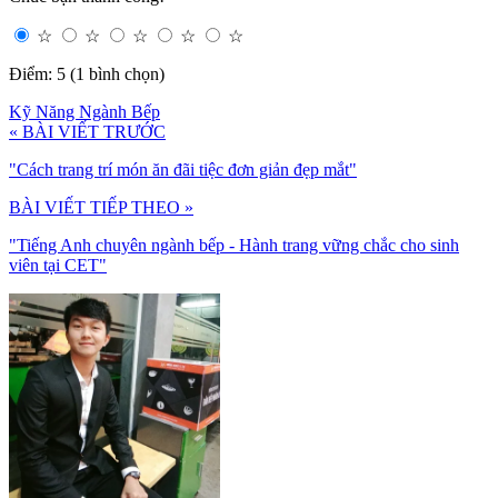
☆
☆
☆
☆
☆
Điểm: 5 (1 bình chọn)
Kỹ Năng Ngành Bếp
« BÀI VIẾT TRƯỚC
"Cách trang trí món ăn đãi tiệc đơn giản đẹp mắt"
BÀI VIẾT TIẾP THEO »
"Tiếng Anh chuyên ngành bếp - Hành trang vững chắc cho sinh
viên tại CET"