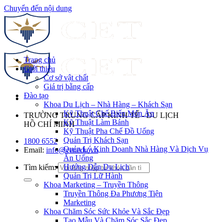
Chuyển đến nội dung
Trang chủ
Giới thiệu
Cơ sở vật chất
Giá trị bằng cấp
Đào tạo
Khoa Du Lịch – Nhà Hàng – Khách Sạn
Kỹ Thuật Chế Biến Món Ăn
TRƯỜNG TRUNG CẤP KINH TẾ - DU LỊCH
Kỹ Thuật Làm Bánh
HỒ CHÍ MINH
Kỹ Thuật Pha Chế Đồ Uống
Quản Trị Khách Sạn
1800 6552
Quản Lý Kinh Doanh Nhà Hàng Và Dịch Vụ
Email:
info@cet.edu.vn
Ăn Uống
Hướng Dẫn Du Lịch
Tìm kiếm:
Quản Trị Lữ Hành
Khoa Marketing – Truyền Thông
Truyền Thông Đa Phương Tiện
Marketing
Khoa Chăm Sóc Sức Khỏe Và Sắc Đẹp
Tạo Mẫu Và Chăm Sóc Sắc Đẹp