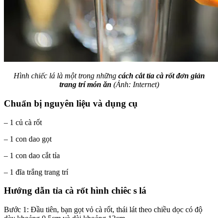
Hình chiếc lá là một trong những
cách cắt tỉa cà rốt đơn giản
trang trí món ăn
(Ảnh: Internet)
Chuẩn bị nguyên liệu và dụng cụ
– 1 củ cà rốt
– 1 con dao gọt
– 1 con dao cắt tỉa
– 1 đĩa trắng trang trí
Hướng dẫn tỉa cà rốt hình chiêc s lá
Bước 1: Đầu tiên, bạn gọt vỏ cà rốt, thái lát theo chiều dọc có độ