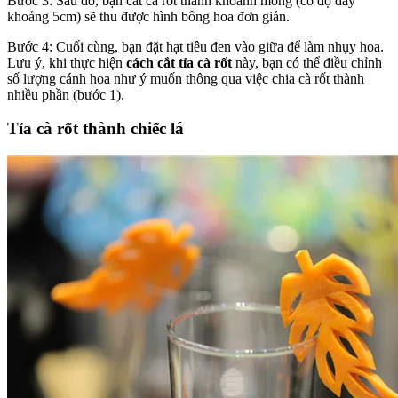
Bước 3: Sau đó, bạn cắt cà rốt thành khoanh mỏng (có độ dày
khoảng 5cm) sẽ thu được hình bông hoa đơn giản.
Bước 4: Cuối cùng, bạn đặt hạt tiêu đen vào giữa để làm nhụy hoa.
Lưu ý, khi thực hiện
cách cắt tỉa cà rốt
này, bạn có thể điều chỉnh
số lượng cánh hoa như ý muốn thông qua việc chia cà rốt thành
nhiều phần (bước 1).
Tỉa cà rốt thành chiếc lá