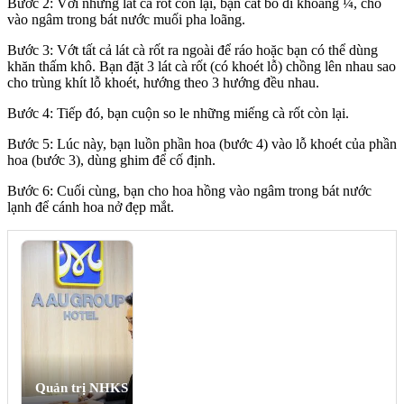
Bước 2: Với những lát cà rốt còn lại, bạn cắt bỏ đi khoảng ¼, cho
vào ngâm trong bát nước muối pha loãng.
Bước 3: Vớt tất cả lát cà rốt ra ngoài để ráo hoặc bạn có thể dùng
khăn thấm khô. Bạn đặt 3 lát cà rốt (có khoét lỗ) chồng lên nhau sao
cho trùng khít lỗ khoét, hướng theo 3 hướng đều nhau.
Bước 4: Tiếp đó, bạn cuộn so le những miếng cà rốt còn lại.
Bước 5: Lúc này, bạn luồn phần hoa (bước 4) vào lỗ khoét của phần
hoa (bước 3), dùng ghim để cố định.
Bước 6: Cuối cùng, bạn cho hoa hồng vào ngâm trong bát nước
lạnh để cánh hoa nở đẹp mắt.
Quản trị NHKS