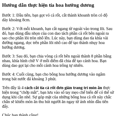
Hướng dẫn thực hiện tỉa hoa hướng dương
Bước 1: Đầu tiên, bạn gọt vỏ cà rốt, cắt thành khoanh tròn có độ
dày khoảng 8cm.
Bước 2: Với mỗi khoanh, bạn cắt ngang từ ngoài vào trong lõi. Sau
đó, bạn dùng đầu nhọn của con dao tách phần cà rốt bên ngoài ra
sao cho phần lõi tròn nhô lên. Lúc này, bạn dùng dao tỉa khía vài
đường ngang, dọc trên phần lõi nhô cao để tạo thành nhụy hoa
hướng dương.
Bước 3: Sau đó, bạn chia vòng cà rốt bên ngoài thành 8 phần bằng
nhau, khía hình chữ V ở mỗi điểm đã chia để tạo cánh hoa. Bạn
dùng dao gọt lại cho mỗi cánh hoa trông tự nhiên.
Bước 4: Cuối cùng, bạn cho bông hoa hướng dương vào ngâm
trong bát nước đá khoảng 3 phút.
Trên đây là 4
cách cắt tỉa cà rốt đơn giản trang trí món ăn
thực
hiện trong “chớp mắt”, bạn lưu vào sổ tay mẹo chế biến để có thể sử
dụng khi cần nhé. Sự góp mặt của những bông hoa cà rốt này chắc
chắn sẽ khiến món ăn thu hút người ăn ngay từ ánh nhìn đầu tiên
đấy.
Chúc bạn thành công!