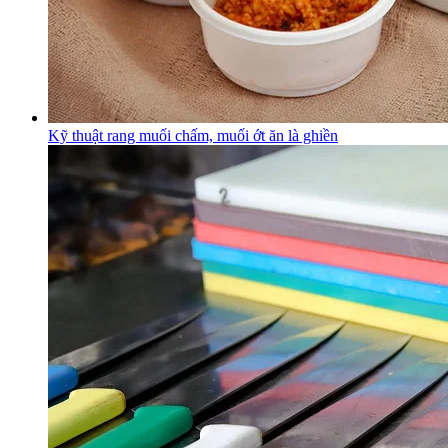
Kỹ thuật rang muối chấm, muối ớt ăn là ghiền