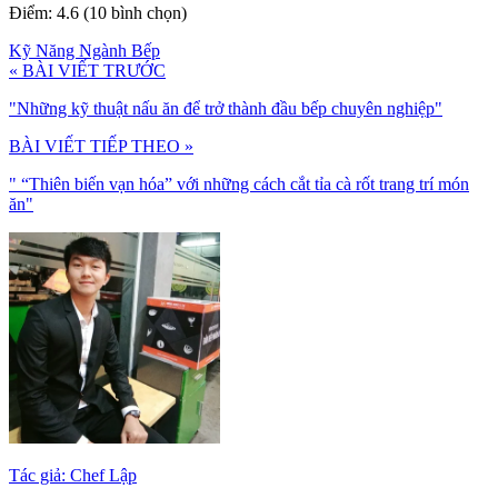
Điểm: 4.6 (10 bình chọn)
Kỹ Năng Ngành Bếp
« BÀI VIẾT TRƯỚC
"Những kỹ thuật nấu ăn để trở thành đầu bếp chuyên nghiệp"
BÀI VIẾT TIẾP THEO »
" “Thiên biến vạn hóa” với những cách cắt tỉa cà rốt trang trí món
ăn"
Tác giả: Chef Lập