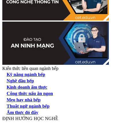
Kiến thức liên quan ngành bếp
Kỹ năng ngành bếp
Nghề đầu bếp
Kinh doanh ẩm thực
Công thức nấu ăn ngon
Mẹo hay nhà bếp
Thuật ngữ ngành bếp
Ẩm thực đó đây
ĐỊNH HƯỚNG HỌC NGHỀ