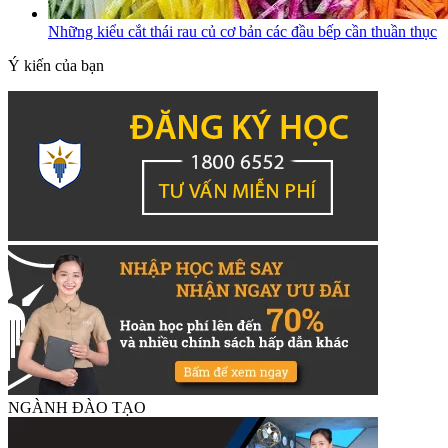
Những kiểu cắt thái rau củ cơ bản các đầu bếp cần thuần thục
Ý kiến của bạn
NGÀNH ĐÀO TẠO