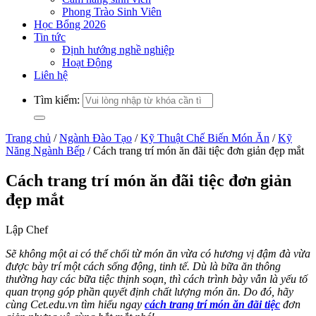
Phong Trào Sinh Viên
Học Bổng 2026
Tin tức
Định hướng nghề nghiệp
Hoạt Động
Liên hệ
Tìm kiếm:
Trang chủ
/
Ngành Đào Tạo
/
Kỹ Thuật Chế Biến Món Ăn
/
Kỹ
Năng Ngành Bếp
/
Cách trang trí món ăn đãi tiệc đơn giản đẹp mắt
Cách trang trí món ăn đãi tiệc đơn giản
đẹp mắt
Lập Chef
Sẽ không một ai có thể chối từ món ăn vừa có hương vị đậm đà vừa
được bày trí một cách sống động, tinh tế. Dù là bữa ăn thông
thường hay các bữa tiệc thịnh soạn, thì cách trình bày vẫn là yếu tố
quan trọng góp phần quyết định chất lượng món ăn. Do đó, hãy
cùng Cet.edu.vn tìm hiểu ngay
cách trang trí món ăn đãi tiệc
đơn