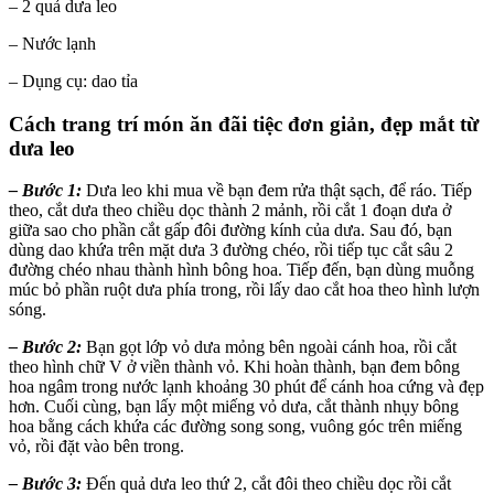
– 2 quả dưa leo
– Nước lạnh
– Dụng cụ: dao tỉa
Cách trang trí món ăn đãi tiệc đơn giản, đẹp mắt từ
dưa leo
–
Bước 1:
Dưa leo khi mua về bạn đem rửa thật sạch, để ráo. Tiếp
theo, cắt dưa theo chiều dọc thành 2 mảnh, rồi cắt 1 đoạn dưa ở
giữa sao cho phần cắt gấp đôi đường kính của dưa. Sau đó, bạn
dùng dao khứa trên mặt dưa 3 đường chéo, rồi tiếp tục cắt sâu 2
đường chéo nhau thành hình bông hoa. Tiếp đến, bạn dùng muỗng
múc bỏ phần ruột dưa phía trong, rồi lấy dao cắt hoa theo hình lượn
sóng.
–
Bước 2:
Bạn gọt lớp vỏ dưa mỏng bên ngoài cánh hoa, rồi cắt
theo hình chữ V ở viền thành vỏ. Khi hoàn thành, bạn đem bông
hoa ngâm trong nước lạnh khoảng 30 phút để cánh hoa cứng và đẹp
hơn. Cuối cùng, bạn lấy một miếng vỏ dưa, cắt thành nhụy bông
hoa bằng cách khứa các đường song song, vuông góc trên miếng
vỏ, rồi đặt vào bên trong.
–
Bước 3:
Đến quả dưa leo thứ 2, cắt đôi theo chiều dọc rồi cắt