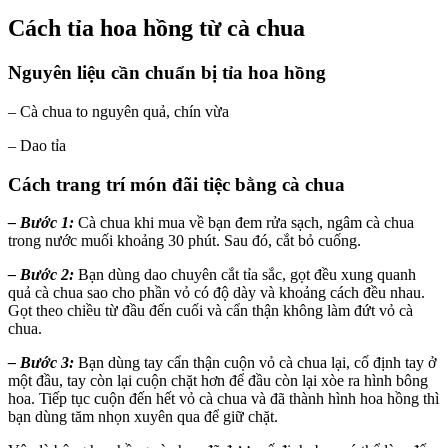
Cách tỉa hoa hồng từ cà chua
Nguyên liệu cần chuẩn bị tỉa hoa hồng
– Cà chua to nguyên quả, chín vừa
– Dao tỉa
Cách trang trí món đãi tiệc bằng cà chua
–
Bước 1:
Cà chua khi mua về bạn đem rửa sạch, ngâm cà chua
trong nước muối khoảng 30 phút. Sau đó, cắt bỏ cuống.
–
Bước 2:
Bạn dùng dao chuyên cắt tỉa sắc, gọt đều xung quanh
quả cà chua sao cho phần vỏ có độ dày và khoảng cách đều nhau.
Gọt theo chiều từ đầu đến cuối và cẩn thận không làm đứt vỏ cà
chua.
–
Bước 3:
Bạn dùng tay cẩn thận cuộn vỏ cà chua lại, cố định tay ở
một đầu, tay còn lại cuộn chặt hơn để đầu còn lại xòe ra hình bông
hoa. Tiếp tục cuộn đến hết vỏ cà chua và đã thành hình hoa hồng thì
bạn dùng tăm nhọn xuyên qua để giữ chặt.