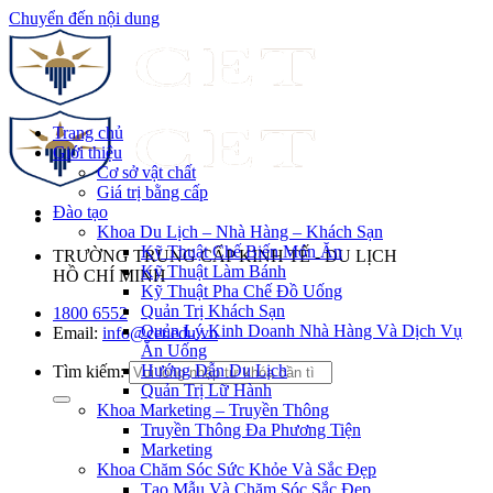
Chuyển đến nội dung
Trang chủ
Giới thiệu
Cơ sở vật chất
Giá trị bằng cấp
Đào tạo
Khoa Du Lịch – Nhà Hàng – Khách Sạn
Kỹ Thuật Chế Biến Món Ăn
TRƯỜNG TRUNG CẤP KINH TẾ - DU LỊCH
Kỹ Thuật Làm Bánh
HỒ CHÍ MINH
Kỹ Thuật Pha Chế Đồ Uống
Quản Trị Khách Sạn
1800 6552
Quản Lý Kinh Doanh Nhà Hàng Và Dịch Vụ
Email:
info@cet.edu.vn
Ăn Uống
Hướng Dẫn Du Lịch
Tìm kiếm:
Quản Trị Lữ Hành
Khoa Marketing – Truyền Thông
Truyền Thông Đa Phương Tiện
Marketing
Khoa Chăm Sóc Sức Khỏe Và Sắc Đẹp
Tạo Mẫu Và Chăm Sóc Sắc Đẹp