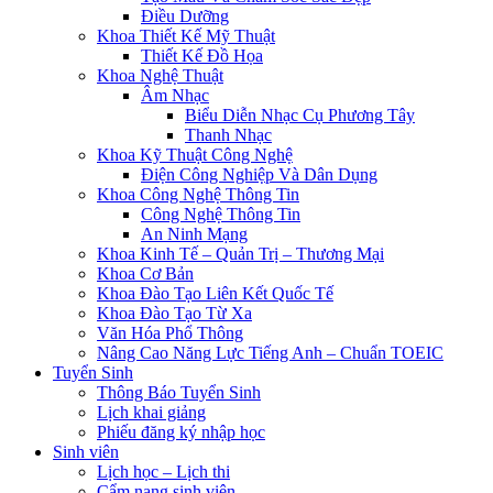
Điều Dưỡng
Khoa Thiết Kế Mỹ Thuật
Thiết Kế Đồ Họa
Khoa Nghệ Thuật
Âm Nhạc
Biểu Diễn Nhạc Cụ Phương Tây
Thanh Nhạc
Khoa Kỹ Thuật Công Nghệ
Điện Công Nghiệp Và Dân Dụng
Khoa Công Nghệ Thông Tin
Công Nghệ Thông Tin
An Ninh Mạng
Khoa Kinh Tế – Quản Trị – Thương Mại
Khoa Cơ Bản
Khoa Đào Tạo Liên Kết Quốc Tế
Khoa Đào Tạo Từ Xa
Văn Hóa Phổ Thông
Nâng Cao Năng Lực Tiếng Anh – Chuẩn TOEIC
Tuyển Sinh
Thông Báo Tuyển Sinh
Lịch khai giảng
Phiếu đăng ký nhập học
Sinh viên
Lịch học – Lịch thi
Cẩm nang sinh viên