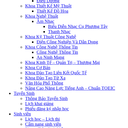
Điều Dưỡng
Khoa Thiết Kế Mỹ Thuật
Thiết Kế Đồ Họa
Khoa Nghệ Thuật
Âm Nhạc
Biểu Diễn Nhạc Cụ Phương Tây
Thanh Nhạc
Khoa Kỹ Thuật Công Nghệ
Điện Công Nghiệp Và Dân Dụng
Khoa Công Nghệ Thông Tin
Công Nghệ Thông Tin
An Ninh Mạng
Khoa Kinh Tế – Quản Trị – Thương Mại
Khoa Cơ Bản
Khoa Đào Tạo Liên Kết Quốc Tế
Khoa Đào Tạo Từ Xa
Văn Hóa Phổ Thông
Nâng Cao Năng Lực Tiếng Anh – Chuẩn TOEIC
Tuyển Sinh
Thông Báo Tuyển Sinh
Lịch khai giảng
Phiếu đăng ký nhập học
Sinh viên
Lịch học – Lịch thi
Cẩm nang sinh viên