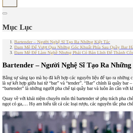
Mục Lục
Bartender – Người Nghệ Sĩ Tạo Ra Những Kiệt Tác
Đam Mê Để Vượt Qua Những Góc Khuất Phía Sau Quầy Bar H
Đam Mê Để Làm Nghề Nhưng Phải Có Bản Lĩnh Để Thành Cô
Bartender – Người Nghệ Sĩ Tạo Ra Những 
Bằng sự sáng tạo mà họ đã kết hợp các nguyên liệu để tạo ra những c
là sự kết hợp giữa hai từ “bar” và “tender”. “Bar” chính là quầy bar 
“bartender” là những người pha chế tại quầy bar và luôn ân cần với 
Quay về với khái niệm chuyên môn thì bartender sẽ phụ trách pha ch
ngọt có ga,… Họ am hiểu tất cả các loại rượu, các nguyên tắc pha ch