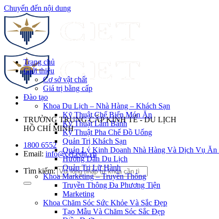
Chuyển đến nội dung
Trang chủ
Giới thiệu
Cơ sở vật chất
Giá trị bằng cấp
Đào tạo
Khoa Du Lịch – Nhà Hàng – Khách Sạn
Kỹ Thuật Chế Biến Món Ăn
TRƯỜNG TRUNG CẤP KINH TẾ - DU LỊCH
Kỹ Thuật Làm Bánh
HỒ CHÍ MINH
Kỹ Thuật Pha Chế Đồ Uống
Quản Trị Khách Sạn
1800 6552
Quản Lý Kinh Doanh Nhà Hàng Và Dịch Vụ Ăn
Email:
info@cet.edu.vn
Hướng Dẫn Du Lịch
Quản Trị Lữ Hành
Tìm kiếm:
Khoa Marketing – Truyền Thông
Truyền Thông Đa Phương Tiện
Marketing
Khoa Chăm Sóc Sức Khỏe Và Sắc Đẹp
Tạo Mẫu Và Chăm Sóc Sắc Đẹp