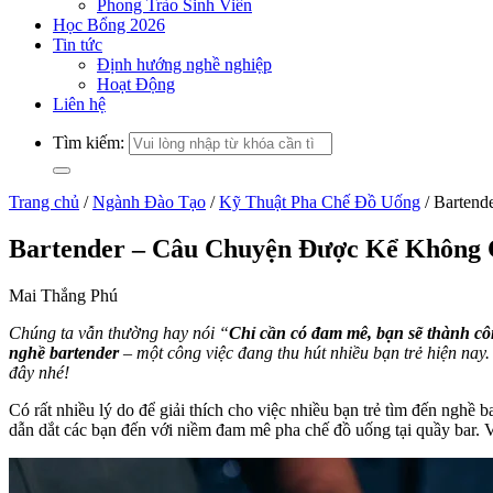
Phong Trào Sinh Viên
Học Bổng 2026
Tin tức
Định hướng nghề nghiệp
Hoạt Động
Liên hệ
Tìm kiếm:
Trang chủ
/
Ngành Đào Tạo
/
Kỹ Thuật Pha Chế Đồ Uống
/
Barten
Bartender – Câu Chuyện Được Kể Khôn
Mai Thắng Phú
Chúng ta vẫn thường hay nói “
Chỉ cần có đam mê, bạn sẽ thành c
nghề bartender
– một công việc đang thu hút nhiều bạn trẻ hiện nay.
đây nhé!
Có rất nhiều lý do để giải thích cho việc nhiều bạn trẻ tìm đến nghề 
dẫn dắt các bạn đến với niềm đam mê pha chế đồ uống tại quầy bar. 