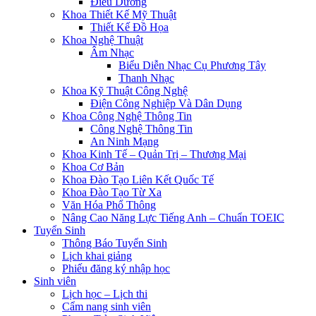
Điều Dưỡng
Khoa Thiết Kế Mỹ Thuật
Thiết Kế Đồ Họa
Khoa Nghệ Thuật
Âm Nhạc
Biểu Diễn Nhạc Cụ Phương Tây
Thanh Nhạc
Khoa Kỹ Thuật Công Nghệ
Điện Công Nghiệp Và Dân Dụng
Khoa Công Nghệ Thông Tin
Công Nghệ Thông Tin
An Ninh Mạng
Khoa Kinh Tế – Quản Trị – Thương Mại
Khoa Cơ Bản
Khoa Đào Tạo Liên Kết Quốc Tế
Khoa Đào Tạo Từ Xa
Văn Hóa Phổ Thông
Nâng Cao Năng Lực Tiếng Anh – Chuẩn TOEIC
Tuyển Sinh
Thông Báo Tuyển Sinh
Lịch khai giảng
Phiếu đăng ký nhập học
Sinh viên
Lịch học – Lịch thi
Cẩm nang sinh viên