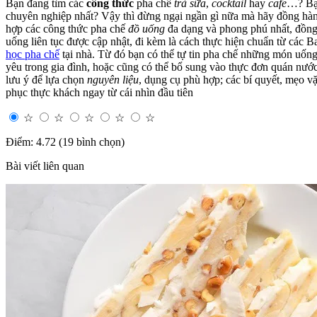
Bạn đang tìm các
công thức
pha chế
trà sữa
,
cocktail
hay
cafe
…? Bạn
chuyên nghiệp nhất? Vậy thì đừng ngại ngần gì nữa mà hãy đồng hà
hợp các công thức pha chế
đồ uống
đa dạng và phong phú nhất, đồng
uống liên tục được cập nhật, đi kèm là cách thực hiện chuẩn từ các B
học pha chế
tại nhà. Từ đó bạn có thể tự tin pha chế những món uốn
yêu trong gia đình, hoặc cũng có thể bổ sung vào thực đơn quán nư
lưu ý để lựa chọn
nguyên liệu
, dụng cụ phù hợp; các bí quyết, mẹo 
phục thực khách ngay từ cái nhìn đầu tiên
☆
☆
☆
☆
☆
Điểm: 4.72 (19 bình chọn)
Bài viết liên quan