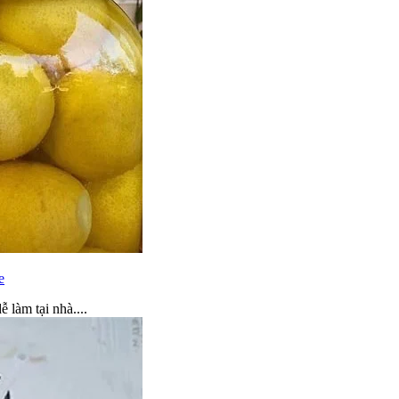
e
làm tại nhà....