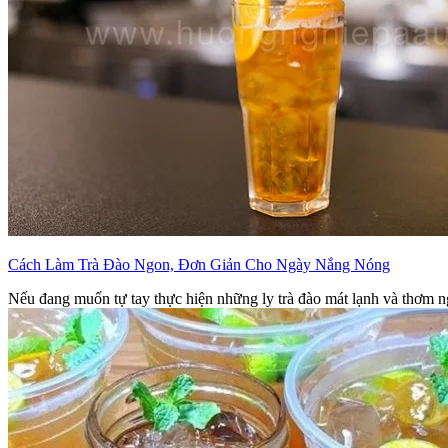
Cách Làm Trà Đào Ngon, Đơn Giản Cho Ngày Nắng Nóng
Nếu đang muốn tự tay thực hiện những ly trà đào mát lạnh và thơm ng