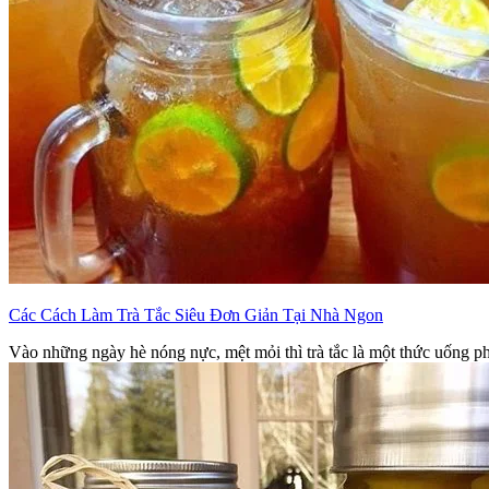
Các Cách Làm Trà Tắc Siêu Đơn Giản Tại Nhà Ngon
Vào những ngày hè nóng nực, mệt mỏi thì trà tắc là một thức uống p