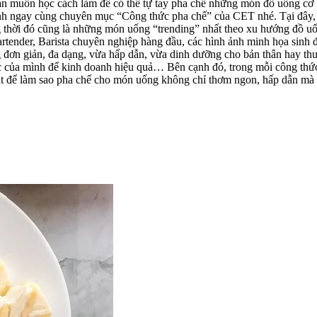
 muốn học cách làm để có thể tự tay pha chế những món đồ uống cơ 
nh ngay cùng chuyên mục “Công thức pha chế” của CET nhé. Tại đây,
 thời đó cũng là những món uống “trending” nhất theo xu hướng đồ uố
artender, Barista chuyên nghiệp hàng đầu, các hình ảnh minh họa sinh 
g đơn giản, đa dạng, vừa hấp dẫn, vừa dinh dưỡng cho bản thân hay t
ớc của mình để kinh doanh hiệu quả… Bên cạnh đó, trong mỗi công th
vặt để làm sao pha chế cho món uống không chỉ thơm ngon, hấp dẫn mà