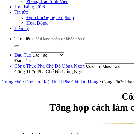
Phong Trào Sinh Viên
Học Bổng 2026
Tin tức
Định hướng nghề nghiệp
Hoạt Động
Liên hệ
Tìm kiếm:
Đào Tạo
Đào Tạo
Công Thức Pha Chế Đồ Uống Ngon
Công Thức Pha Chế Đồ Uống Ngon
Trang chủ
/
Đào tạo
/
Kỹ Thuật Pha Chế Đồ Uống
/
Công Thức Pha
Cô
Tổng hợp cách làm c