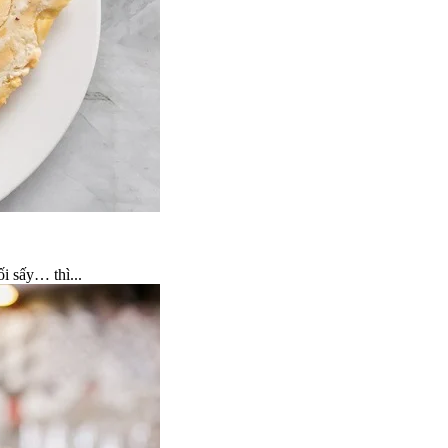
i sấy… thì...