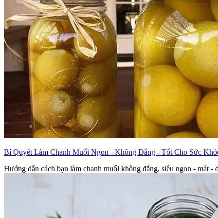
Bí Quyết Làm Chanh Muối Ngon - Không Đắng - Tốt Cho Sức Khỏ
Hướng dẫn cách bạn làm chanh muối không đắng, siêu ngon - mát - dễ 