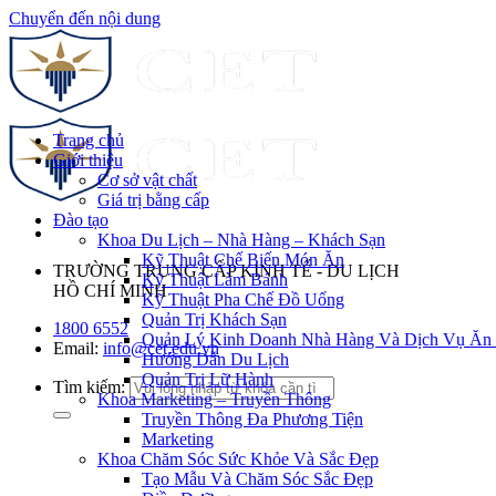
Chuyển đến nội dung
Trang chủ
Giới thiệu
Cơ sở vật chất
Giá trị bằng cấp
Đào tạo
Khoa Du Lịch – Nhà Hàng – Khách Sạn
Kỹ Thuật Chế Biến Món Ăn
TRƯỜNG TRUNG CẤP KINH TẾ - DU LỊCH
Kỹ Thuật Làm Bánh
HỒ CHÍ MINH
Kỹ Thuật Pha Chế Đồ Uống
Quản Trị Khách Sạn
1800 6552
Quản Lý Kinh Doanh Nhà Hàng Và Dịch Vụ Ăn
Email:
info@cet.edu.vn
Hướng Dẫn Du Lịch
Quản Trị Lữ Hành
Tìm kiếm:
Khoa Marketing – Truyền Thông
Truyền Thông Đa Phương Tiện
Marketing
Khoa Chăm Sóc Sức Khỏe Và Sắc Đẹp
Tạo Mẫu Và Chăm Sóc Sắc Đẹp