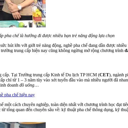
ấp pha chế là hướng đi được nhiều bạn trẻ năng động lựa chọn
sức hút lớn với giới trẻ năng động, nghề pha chế đang dần được nhiều
c trường trung cấp hiện nay cũng không ngừng mở rộng chương trình
đ
ng cấp. Tại Trường trung cấp Kinh tế Du lịch TP HCM (
CET
), ngành 
cấp chỉ từ 1 – 3 năm tùy vào xét tuyển đầu vào mà nhiều người đã nha
kinh doanh
đồ uống
…
hề pha chế hiện nay
ế một cách chuyên nghiệp, toàn diện nhất với chương trình học đạt tiê
c từ tổng quan đến chuyên sâu về: kỹ thuật pha chế thông dụng, kỹ thu