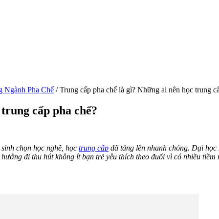
g Ngành Pha Chế
/
Trung cấp pha chế là gì? Những ai nên học trung c
 trung cấp pha chế?
hí sinh chọn học nghề, học
trung cấp
đã tăng lên nhanh chóng. Đại học 
ướng đi thu hút không ít bạn trẻ yêu thích theo đuổi vì có nhiều tiềm n