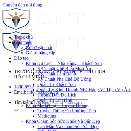
Chuyển đến nội dung
Trang chủ
Giới thiệu
Cơ sở vật chất
Giá trị bằng cấp
Đào tạo
Khoa Du Lịch – Nhà Hàng – Khách Sạn
Kỹ Thuật Chế Biến Món Ăn
TRƯỜNG TRUNG CẤP KINH TẾ - DU LỊCH
Kỹ Thuật Làm Bánh
HỒ CHÍ MINH
Kỹ Thuật Pha Chế Đồ Uống
Quản Trị Khách Sạn
1800 6552
Quản Lý Kinh Doanh Nhà Hàng Và Dịch Vụ Ăn
Email:
info@cet.edu.vn
Hướng Dẫn Du Lịch
Quản Trị Lữ Hành
Tìm kiếm:
Khoa Marketing – Truyền Thông
Truyền Thông Đa Phương Tiện
Marketing
Khoa Chăm Sóc Sức Khỏe Và Sắc Đẹp
Tạo Mẫu Và Chăm Sóc Sắc Đẹp