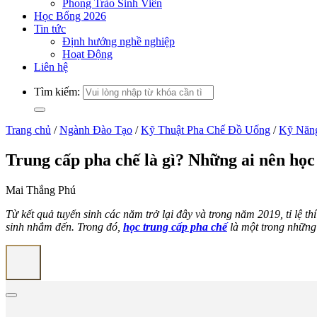
Phong Trào Sinh Viên
Học Bổng 2026
Tin tức
Định hướng nghề nghiệp
Hoạt Động
Liên hệ
Tìm kiếm:
Trang chủ
/
Ngành Đào Tạo
/
Kỹ Thuật Pha Chế Đồ Uống
/
Kỹ Năn
Trung cấp pha chế là gì? Những ai nên học
Mai Thắng Phú
Từ kết quả tuyển sinh các năm trở lại đây và trong năm 2019, tỉ lệ t
sinh nhắm đến. Trong đó,
học trung cấp pha chế
là một trong những h