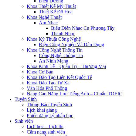
Điều Dưỡng
Khoa Thiết Kế Mỹ Thuật
Thiết Kế Đồ Họa
Khoa Nghệ Thuật
Âm Nhạc
Biểu Diễn Nhạc Cụ Phương Tây
Thanh Nhạc
Khoa Kỹ Thuật Công Nghệ
Điện Công Nghiệp Và Dân Dụng
Khoa Công Nghệ Thông Tin
Công Nghệ Thông Tin
An Ninh Mạng
Khoa Kinh Tế – Quản Trị – Thương Mại
Khoa Cơ Bản
Khoa Đào Tạo Liên Kết Quốc Tế
Khoa Đào Tạo Từ Xa
Văn Hóa Phổ Thông
Nâng Cao Năng Lực Tiếng Anh – Chuẩn TOEIC
Tuyển Sinh
Thông Báo Tuyển Sinh
Lịch khai giảng
Phiếu đăng ký nhập học
Sinh viên
Lịch học – Lịch thi
Cẩm nang sinh viên