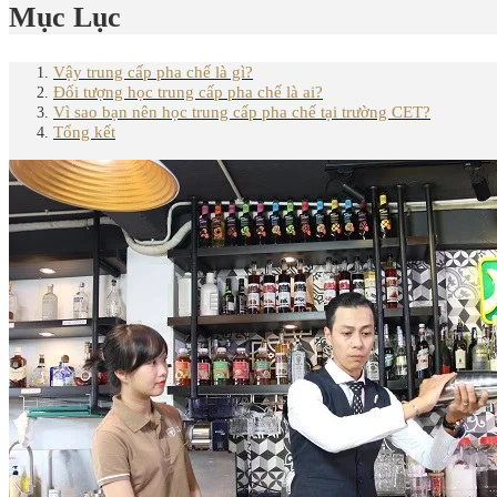
Mục Lục
Vậy trung cấp pha chế là gì?
Đối tượng học trung cấp pha chế là ai?
Vì sao bạn nên học trung cấp pha chế tại trường CET?
Tổng kết