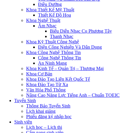
Điều Dưỡng
×
Khoa Thiết Kế Mỹ Thuật
Loading...
Thiết Kế Đồ Họa
Khoa Nghệ Thuật
Âm Nhạc
Biểu Diễn Nhạc Cụ Phương Tây
Thanh Nhạc
Khoa Kỹ Thuật Công Nghệ
Điện Công Nghiệp Và Dân Dụng
Khoa Công Nghệ Thông Tin
Công Nghệ Thông Tin
An Ninh Mạng
Khoa Kinh Tế – Quản Trị – Thương Mại
Khoa Cơ Bản
Khoa Đào Tạo Liên Kết Quốc Tế
Khoa Đào Tạo Từ Xa
Văn Hóa Phổ Thông
Nâng Cao Năng Lực Tiếng Anh – Chuẩn TOEIC
Tuyển Sinh
Thông Báo Tuyển Sinh
Lịch khai giảng
Phiếu đăng ký nhập học
Sinh viên
Lịch học – Lịch thi
Cẩm nang sinh viên