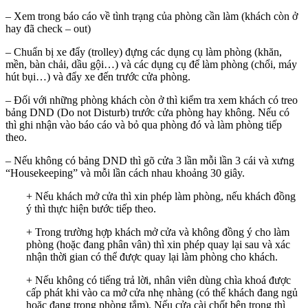
– Xem trong báo cáo về tình trạng của phòng cần làm (khách còn ở
hay đã check – out)
– Chuẩn bị xe đẩy (trolley) đựng các dụng cụ làm phòng (khăn,
mền, bàn chải, dầu gội…) và các dụng cụ để làm phòng (chổi, máy
hút bụi…) và đẩy xe đến trước cửa phòng.
– Đối với những phòng khách còn ở thì kiểm tra xem khách có treo
bảng DND (Do not Disturb) trước cửa phòng hay không. Nếu có
thì ghi nhận vào báo cáo và bỏ qua phòng đó và làm phòng tiếp
theo.
– Nếu không có bảng DND thì gõ cửa 3 lần mỗi lần 3 cái và xưng
“Housekeeping” và mỗi lần cách nhau khoảng 30 giây.
+ Nếu khách mở cửa thì xin phép làm phòng, nếu khách đồng
ý thì thực hiện bước tiếp theo.
+ Trong trường hợp khách mở cửa và không đồng ý cho làm
phòng (hoặc đang phân vân) thì xin phép quay lại sau và xác
nhận thời gian có thể được quay lại làm phòng cho khách.
+ Nếu không có tiếng trả lời, nhân viên dùng chìa khoá được
cấp phát khi vào ca mở cửa nhẹ nhàng (có thể khách đang ngủ
hoặc đang trong phòng tắm). Nếu cửa cài chốt bên trong thì