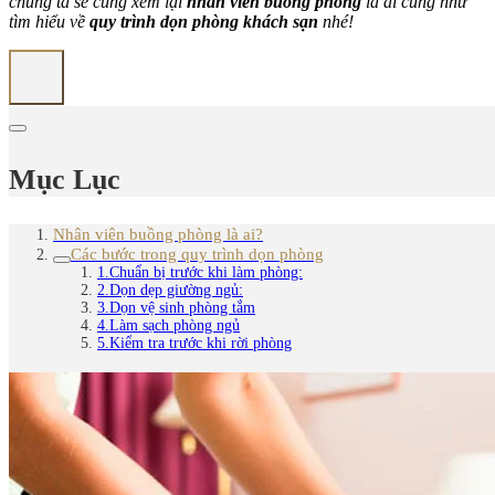
chúng ta sẽ cùng xem lại
nhân viên buồng phòng
là ai cũng như
tìm hiểu về
quy trình dọn phòng khách sạn
nhé!
Mục Lục
Nhân viên buồng phòng là ai?
Các bước trong quy trình dọn phòng
1.Chuẩn bị trước khi làm phòng:
2.Dọn dẹp giường ngủ:
3.Dọn vệ sinh phòng tắm
4.Làm sạch phòng ngủ
5.Kiểm tra trước khi rời phòng