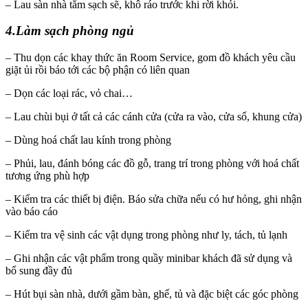
– Lau sàn nhà tắm sạch sẽ, khô ráo trước khi rời khỏi.
4.Làm sạch phòng ngủ
– Thu dọn các khay thức ăn Room Service, gom đồ khách yêu cầu
giặt ủi rồi báo tới các bộ phận có liên quan
– Dọn các loại rác, vỏ chai…
– Lau chùi bụi ở tất cả các cánh cửa (cửa ra vào, cửa sổ, khung cửa)
– Dùng hoá chất lau kính trong phòng
– Phủi, lau, đánh bóng các đồ gỗ, trang trí trong phòng với hoá chất
tương ứng phù hợp
– Kiểm tra các thiết bị điện. Báo sửa chữa nếu có hư hỏng, ghi nhận
vào báo cáo
– Kiểm tra vệ sinh các vật dụng trong phòng như ly, tách, tủ lạnh
– Ghi nhận các vật phẩm trong quầy minibar khách đã sử dụng và
bổ sung đầy đủ
– Hút bụi sàn nhà, dưới gầm bàn, ghế, tủ và đặc biệt các góc phòng