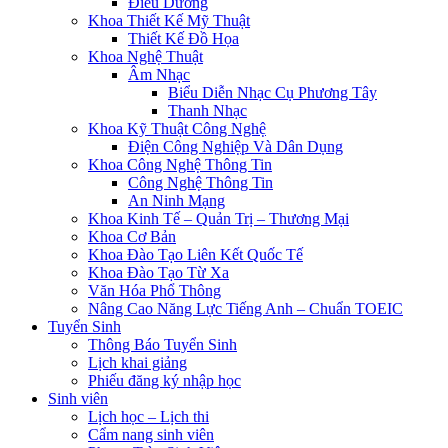
Điều Dưỡng
Khoa Thiết Kế Mỹ Thuật
Thiết Kế Đồ Họa
Khoa Nghệ Thuật
Âm Nhạc
Biểu Diễn Nhạc Cụ Phương Tây
Thanh Nhạc
Khoa Kỹ Thuật Công Nghệ
Điện Công Nghiệp Và Dân Dụng
Khoa Công Nghệ Thông Tin
Công Nghệ Thông Tin
An Ninh Mạng
Khoa Kinh Tế – Quản Trị – Thương Mại
Khoa Cơ Bản
Khoa Đào Tạo Liên Kết Quốc Tế
Khoa Đào Tạo Từ Xa
Văn Hóa Phổ Thông
Nâng Cao Năng Lực Tiếng Anh – Chuẩn TOEIC
Tuyển Sinh
Thông Báo Tuyển Sinh
Lịch khai giảng
Phiếu đăng ký nhập học
Sinh viên
Lịch học – Lịch thi
Cẩm nang sinh viên