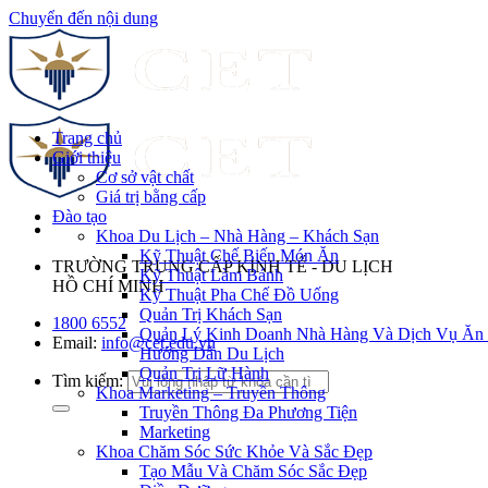
Chuyển đến nội dung
Trang chủ
Giới thiệu
Cơ sở vật chất
Giá trị bằng cấp
Đào tạo
Khoa Du Lịch – Nhà Hàng – Khách Sạn
Kỹ Thuật Chế Biến Món Ăn
TRƯỜNG TRUNG CẤP KINH TẾ - DU LỊCH
Kỹ Thuật Làm Bánh
HỒ CHÍ MINH
Kỹ Thuật Pha Chế Đồ Uống
Quản Trị Khách Sạn
1800 6552
Quản Lý Kinh Doanh Nhà Hàng Và Dịch Vụ Ăn
Email:
info@cet.edu.vn
Hướng Dẫn Du Lịch
Quản Trị Lữ Hành
Tìm kiếm:
Khoa Marketing – Truyền Thông
Truyền Thông Đa Phương Tiện
Marketing
Khoa Chăm Sóc Sức Khỏe Và Sắc Đẹp
Tạo Mẫu Và Chăm Sóc Sắc Đẹp