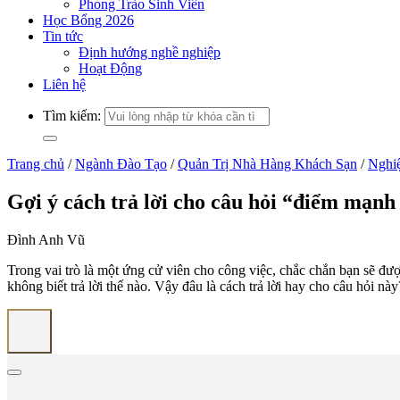
Phong Trào Sinh Viên
Học Bổng 2026
Tin tức
Định hướng nghề nghiệp
Hoạt Động
Liên hệ
Tìm kiếm:
Trang chủ
/
Ngành Đào Tạo
/
Quản Trị Nhà Hàng Khách Sạn
/
Nghi
Gợi ý cách trả lời cho câu hỏi “điểm mạnh
Đình Anh Vũ
Trong vai trò là một ứng cử viên cho công việc, chắc chắn bạn sẽ đư
không biết trả lời thế nào. Vậy đâu là cách trả lời hay cho câu hỏi này? Bài