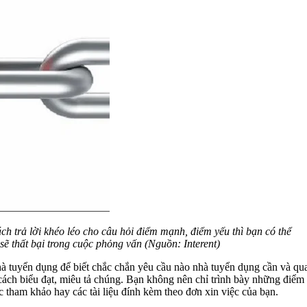
h trả lời khéo léo cho câu hỏi điểm mạnh, điểm yếu thì bạn có thể
sẽ thất bại trong cuộc phỏng vấn (Nguồn: Interent)
hà tuyển dụng để biết chắc chắn yêu cầu nào nhà tuyển dụng cần và qua
 cách biểu đạt, miêu tả chúng. Bạn không nên chỉ trình bày những điểm
tham khảo hay các tài liệu đính kèm theo đơn xin việc của bạn.