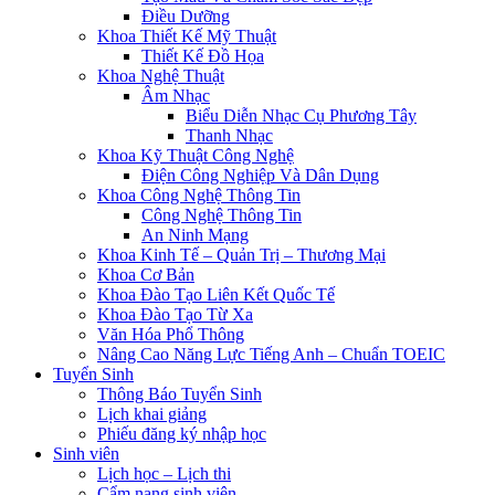
Điều Dưỡng
Khoa Thiết Kế Mỹ Thuật
Thiết Kế Đồ Họa
Khoa Nghệ Thuật
Âm Nhạc
Biểu Diễn Nhạc Cụ Phương Tây
Thanh Nhạc
Khoa Kỹ Thuật Công Nghệ
Điện Công Nghiệp Và Dân Dụng
Khoa Công Nghệ Thông Tin
Công Nghệ Thông Tin
An Ninh Mạng
Khoa Kinh Tế – Quản Trị – Thương Mại
Khoa Cơ Bản
Khoa Đào Tạo Liên Kết Quốc Tế
Khoa Đào Tạo Từ Xa
Văn Hóa Phổ Thông
Nâng Cao Năng Lực Tiếng Anh – Chuẩn TOEIC
Tuyển Sinh
Thông Báo Tuyển Sinh
Lịch khai giảng
Phiếu đăng ký nhập học
Sinh viên
Lịch học – Lịch thi
Cẩm nang sinh viên