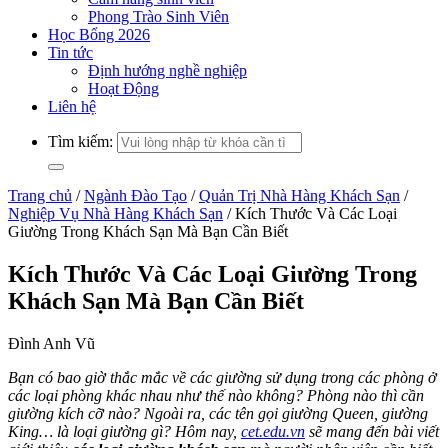
Phong Trào Sinh Viên
Học Bổng 2026
Tin tức
Định hướng nghề nghiệp
Hoạt Động
Liên hệ
Tìm kiếm:
Trang chủ
/
Ngành Đào Tạo
/
Quản Trị Nhà Hàng Khách Sạn
/
Nghiệp Vụ Nhà Hàng Khách Sạn
/
Kích Thước Và Các Loại
Giường Trong Khách Sạn Mà Bạn Cần Biết
Kích Thước Và Các Loại Giường Trong
Khách Sạn Mà Bạn Cần Biết
Đình Anh Vũ
Bạn có bao giờ thắc mắc về các giường sử dụng trong các phòng ở
các loại phòng khác nhau như thế nào không? Phòng nào thì cần
giường kích cỡ nào? Ngoài ra, các tên gọi giường Queen, giường
King… là loại giường gì? Hôm nay,
cet.edu.vn
sẽ mang đến bài viết