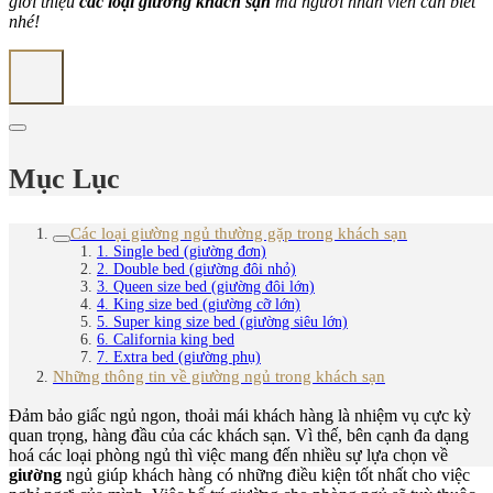
giới thiệu
các loại giường khách sạn
mà người nhân viên cần biết
nhé!
Mục Lục
Các loại giường ngủ thường gặp trong khách sạn
1. Single bed (giường đơn)
2. Double bed (giường đôi nhỏ)
3. Queen size bed (giường đôi lớn)
4. King size bed (giường cỡ lớn)
5. Super king size bed (giường siêu lớn)
6. California king bed
7. Extra bed (giường phụ)
Những thông tin về giường ngủ trong khách sạn
Đảm bảo giấc ngủ ngon, thoải mái khách hàng là nhiệm vụ cực kỳ
quan trọng, hàng đầu của các khách sạn. Vì thế, bên cạnh đa dạng
hoá các loại phòng ngủ thì việc mang đến nhiều sự lựa chọn về
giường
ngủ giúp khách hàng có những điều kiện tốt nhất cho việc