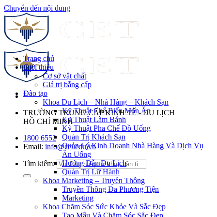
Chuyển đến nội dung
Trang chủ
Giới thiệu
Cơ sở vật chất
Giá trị bằng cấp
Đào tạo
Khoa Du Lịch – Nhà Hàng – Khách Sạn
Kỹ Thuật Chế Biến Món Ăn
TRƯỜNG TRUNG CẤP KINH TẾ - DU LỊCH
Kỹ Thuật Làm Bánh
HỒ CHÍ MINH
Kỹ Thuật Pha Chế Đồ Uống
Quản Trị Khách Sạn
1800 6552
Quản Lý Kinh Doanh Nhà Hàng Và Dịch Vụ
Email:
info@cet.edu.vn
Ăn Uống
Hướng Dẫn Du Lịch
Tìm kiếm:
Quản Trị Lữ Hành
Khoa Marketing – Truyền Thông
Truyền Thông Đa Phương Tiện
Marketing
Khoa Chăm Sóc Sức Khỏe Và Sắc Đẹp
Tạo Mẫu Và Chăm Sóc Sắc Đẹp