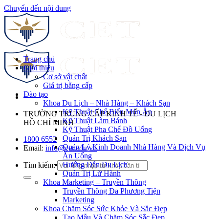
Chuyển đến nội dung
Trang chủ
Giới thiệu
Cơ sở vật chất
Giá trị bằng cấp
Đào tạo
Khoa Du Lịch – Nhà Hàng – Khách Sạn
Kỹ Thuật Chế Biến Món Ăn
TRƯỜNG TRUNG CẤP KINH TẾ - DU LỊCH
Kỹ Thuật Làm Bánh
HỒ CHÍ MINH
Kỹ Thuật Pha Chế Đồ Uống
Quản Trị Khách Sạn
1800 6552
Quản Lý Kinh Doanh Nhà Hàng Và Dịch Vụ
Email:
info@cet.edu.vn
Ăn Uống
Hướng Dẫn Du Lịch
Tìm kiếm:
Quản Trị Lữ Hành
Khoa Marketing – Truyền Thông
Truyền Thông Đa Phương Tiện
Marketing
Khoa Chăm Sóc Sức Khỏe Và Sắc Đẹp
Tạo Mẫu Và Chăm Sóc Sắc Đẹp