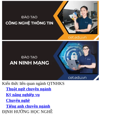
Kiến thức liên quan ngành QTNHKS
Thuật ngữ chuyên ngành
Kỹ năng nghiệp vụ
Chuyện nghề
Tiếng anh chuyên ngành
ĐỊNH HƯỚNG HỌC NGHỀ