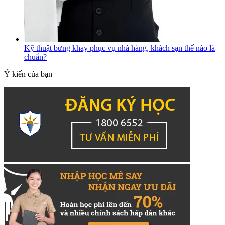
Kỹ thuật bưng khay phục vụ nhà hàng, khách sạn thế nào là
chuẩn?
Ý kiến của bạn