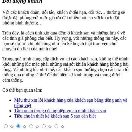
Đối tượng khách
Với các khách đoàn, đối tác, khách ở dài hạn, đối tác… thường sẽ
được đặt phòng với mức giá ưu đãi nhiều hơn so với khách đặt
phòng bình thường…
Trên đây, là cách tính giờ qua đêm ở khách sạn và những lưu ý về
các tính giá phòng cần biết. Hy vọng, với những thông tin này, các
bạn sẽ dự trù chi phí cũng như lên kế hoạch thật trọn vẹn cho
chuyến du lịch của mình nhé!
Trong quá trình cung cấp dịch vụ tại các khách sạn, không thể tránh
khỏi những lúc mắc phải những sai sót khiến khách hàng không hài
lòng. Và những lúc như thế, các khách sạn thường chọn cách xin lỗi
thông qua những lá thư để thể hiện sự kính trọng và mong được
cảm thông.
Có thể bạn quan tâm:
Mẫu thư xin lỗi khách hàng của khách sạn bằng tiếng anh và
tiếng việt
Tầm quan trọng của nghiệp vụ an ninh khách sạn
Tiêu chuẩn thiết kế khách sạn 5 sao cần biết
☆
☆
☆
☆
☆