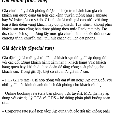
Giá chuẩn (Rack rate)
Giá chuẩn là giá đặt phòng được thể hiện trên bảnh báo giá của
khách sạn được đăng tải trên các kênh truyền thông như Fanpage
hay Website của cơ sở đó. Giá chuẩn là mức giá cao nhất với từng
loại ở thời điểm vắng khách hay đông khách. Tuy nhiên, không phải
khách sạn nào cũng bán được phòng theo mức Rack rate này. Do
đó, các khách sạn thường lấy mức giá chuẩn làm mốc để đưa ra các
chương trình khuyến mãi, thu hút khách du lịch đặt phòng.
Giá đặc biệt (Special rate
)
Giá đặc biệt là mức giá ưu đãi mà khách sạn dùng để áp dụng đối
với các đối tượng khách hàng tiềm năng, khách hàng VIP, khách
hàng quen hay khách đi theo đoàn để tăng công suất phòng cho
khách sạn. Trong giá đặc biệt có các mức giá như sau:
– FIT/ GIT’s rate (Giá hợp đồng với đại lý du lịch): Áp dụng đối với
những đối tác kinh doanh du lịch đặt phòng cho khách của họ.
– Online booking rate (Giá bán phòng trực tuyến): Mức giá này áp
dụng với các đại lý OTA và GDS – hệ thống phân phối buồng toàn
cầu.
– Corporate rate (Giá hợp tác): Áp dụng với các đối tác không phải