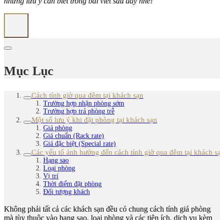
những lưu ý cần biết trong bài viết sau đây nhé!
Mục Lục
Cách tính giờ qua đêm tại khách sạn
Trường hợp nhận phòng sớm
Trường hợp trả phòng trễ
Một số lưu ý khi đặt phòng tại khách sạn
Giá phòng
Giá chuẩn (Rack rate)
Giá đặc biệt (Special rate)
Các yếu tố ảnh hưởng đến cách tính giờ qua đêm tại khách s
Hạng sao
Loại phòng
Vị trí
Thời điểm đặt phòng
Đối tượng khách
Không phải tất cả các khách sạn đều có chung cách tính giá phòng
mà tùy thuộc vào hạng sao, loại phòng và các tiện ích, dịch vụ kèm