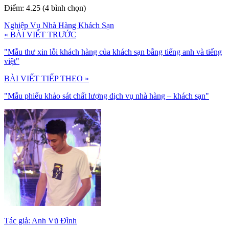
Điểm: 4.25 (4 bình chọn)
Nghiệp Vụ Nhà Hàng Khách Sạn
« BÀI VIẾT TRƯỚC
"Mẫu thư xin lỗi khách hàng của khách sạn bằng tiếng anh và tiếng
việt"
BÀI VIẾT TIẾP THEO »
"Mẫu phiếu khảo sát chất lượng dịch vụ nhà hàng – khách sạn"
Tác giả: Anh Vũ Đình