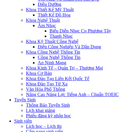
Điều Dưỡng
Khoa Thiết Kế Mỹ Thuật
Thiết Kế Đồ Họa
Khoa Nghệ Thuật
Âm Nhạc
Biểu Diễn Nhạc Cụ Phương Tây
Thanh Nhạc
Khoa Kỹ Thuật Công Nghệ
Điện Công Nghiệp Và Dân Dụng
Khoa Công Nghệ Thông Tin
Công Nghệ Thông Tin
An Ninh Mạng
Khoa Kinh Tế – Quản Trị – Thương Mại
Khoa Cơ Bản
Khoa Đào Tạo Liên Kết Quốc Tế
Khoa Đào Tạo Từ Xa
Văn Hóa Phổ Thông
Nâng Cao Năng Lực Tiếng Anh – Chuẩn TOEIC
Tuyển Sinh
Thông Báo Tuyển Sinh
Lịch khai giảng
Phiếu đăng ký nhập học
Sinh viên
Lịch học – Lịch thi
Cẩm nang sinh viên