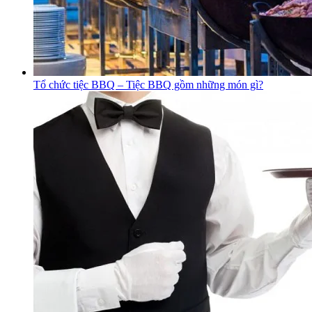
Tổ chức tiệc BBQ – Tiệc BBQ gồm những món gì?