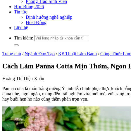
Phong Trào Sinh Viên
Học Bổng 2026
Tin tức
Định hướng nghề nghiệp
Hoạt Động
Liên hệ
Tìm kiếm:
Trang chủ
/
Ngành Đào Tạo
/
Kỹ Thuật Làm Bánh
/
Công Thức Làm
Cách Làm Panna Cotta Mịn Thơm, Ngon 
Hoàng Thị Diệu Xuân
Panna cotta là món tráng miệng Ý tinh tế, chinh phục thực khách bằ
chua nhẹ, ngọt ngào, mang đến trải nghiệm vừa mới mẻ, vừa sang trọn
hay buổi hẹn hò nào cũng thêm phần trọn vẹn.