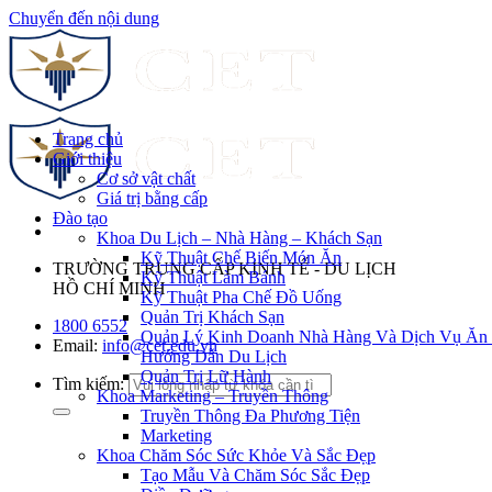
Chuyển đến nội dung
Trang chủ
Giới thiệu
Cơ sở vật chất
Giá trị bằng cấp
Đào tạo
Khoa Du Lịch – Nhà Hàng – Khách Sạn
Kỹ Thuật Chế Biến Món Ăn
TRƯỜNG TRUNG CẤP KINH TẾ - DU LỊCH
Kỹ Thuật Làm Bánh
HỒ CHÍ MINH
Kỹ Thuật Pha Chế Đồ Uống
Quản Trị Khách Sạn
1800 6552
Quản Lý Kinh Doanh Nhà Hàng Và Dịch Vụ Ăn
Email:
info@cet.edu.vn
Hướng Dẫn Du Lịch
Quản Trị Lữ Hành
Tìm kiếm:
Khoa Marketing – Truyền Thông
Truyền Thông Đa Phương Tiện
Marketing
Khoa Chăm Sóc Sức Khỏe Và Sắc Đẹp
Tạo Mẫu Và Chăm Sóc Sắc Đẹp