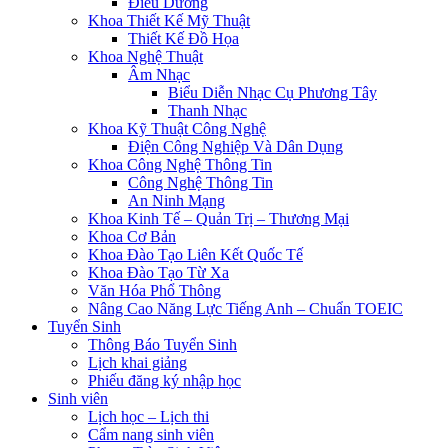
Điều Dưỡng
Khoa Thiết Kế Mỹ Thuật
Thiết Kế Đồ Họa
Khoa Nghệ Thuật
Âm Nhạc
Biểu Diễn Nhạc Cụ Phương Tây
Thanh Nhạc
Khoa Kỹ Thuật Công Nghệ
Điện Công Nghiệp Và Dân Dụng
Khoa Công Nghệ Thông Tin
Công Nghệ Thông Tin
An Ninh Mạng
Khoa Kinh Tế – Quản Trị – Thương Mại
Khoa Cơ Bản
Khoa Đào Tạo Liên Kết Quốc Tế
Khoa Đào Tạo Từ Xa
Văn Hóa Phổ Thông
Nâng Cao Năng Lực Tiếng Anh – Chuẩn TOEIC
Tuyển Sinh
Thông Báo Tuyển Sinh
Lịch khai giảng
Phiếu đăng ký nhập học
Sinh viên
Lịch học – Lịch thi
Cẩm nang sinh viên