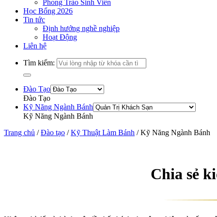
Phong Trào Sinh Viên
Học Bổng 2026
Tin tức
Định hướng nghề nghiệp
Hoạt Động
Liên hệ
Tìm kiếm:
Đào Tạo
Đào Tạo
Kỹ Năng Ngành Bánh
Kỹ Năng Ngành Bánh
Trang chủ
/
Đào tạo
/
Kỹ Thuật Làm Bánh
/
Kỹ Năng Ngành Bánh
Chia sẻ k