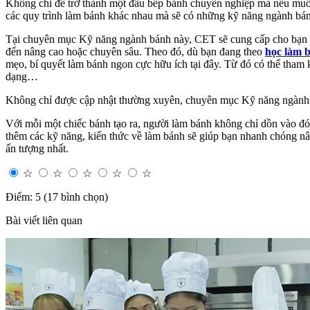
Không chỉ để trở thành một đầu bếp bánh chuyên nghiệp mà nếu muố
các quy trình làm bánh khác nhau mà sẽ có những kỹ năng ngành bán
Tại chuyên mục Kỹ năng ngành bánh này, CET sẽ cung cấp cho bạn nh
đến nâng cao hoặc chuyên sâu. Theo đó, dù bạn đang theo
học làm 
mẹo, bí quyết làm bánh ngon cực hữu ích tại đây. Từ đó có thể tham
dạng…
Không chỉ được cập nhật thường xuyên, chuyên mục Kỹ năng ngành bá
Với mỗi một chiếc bánh tạo ra, người làm bánh không chỉ dồn vào đó 
thêm các kỹ năng, kiến thức về làm bánh sẽ giúp bạn nhanh chóng nâ
ấn tượng nhất.
☆
☆
☆
☆
☆
Điểm: 5 (17 bình chọn)
Bài viết liên quan