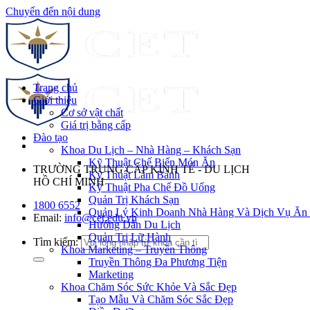
Chuyển đến nội dung
Trang chủ
Giới thiệu
Cơ sở vật chất
Giá trị bằng cấp
Đào tạo
Khoa Du Lịch – Nhà Hàng – Khách Sạn
Kỹ Thuật Chế Biến Món Ăn
TRƯỜNG TRUNG CẤP KINH TẾ - DU LỊCH
Kỹ Thuật Làm Bánh
HỒ CHÍ MINH
Kỹ Thuật Pha Chế Đồ Uống
Quản Trị Khách Sạn
1800 6552
Quản Lý Kinh Doanh Nhà Hàng Và Dịch Vụ Ăn
Email:
info@cet.edu.vn
Hướng Dẫn Du Lịch
Quản Trị Lữ Hành
Tìm kiếm:
Khoa Marketing – Truyền Thông
Truyền Thông Đa Phương Tiện
Marketing
Khoa Chăm Sóc Sức Khỏe Và Sắc Đẹp
Tạo Mẫu Và Chăm Sóc Sắc Đẹp