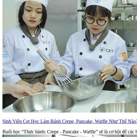
Sinh Viên Cet Học Làm Bánh Crepe, Pancake, Waffle Như Thế Nào
Buổi học “Thực hành: Crepe - Pancake - Waffle” sẽ là cơ hội để các b