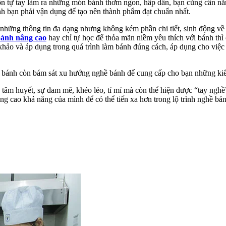
n tự tay làm ra những món bánh thơm ngon, hấp dẫn, bạn cũng cần nắ
h bạn phải vận dụng để tạo nên thành phẩm đạt chuẩn nhất.
ững thông tin đa dạng nhưng không kém phần chi tiết, sinh động về c
bánh nâng cao
hay chỉ tự học để thỏa mãn niềm yêu thích với bánh thì
 khảo và áp dụng trong quá trình làm bánh đúng cách, áp dụng cho vi
nh còn bám sát xu hướng nghề bánh để cung cấp cho bạn những kiến t
tâm huyết, sự đam mê, khéo léo, tỉ mỉ mà còn thể hiện được “tay nghề”
ng cao khả năng của mình để có thể tiến xa hơn trong lộ trình nghề b