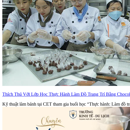
Thích Thú Với Lớp Học Thực Hành Làm Đồ Trang Trí Bằng Chocol
Kỹ thuật làm bánh tại CET tham gia buổi học “Thực hành: Làm đồ tran