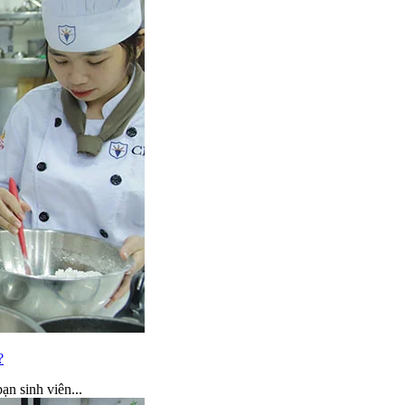
?
ạn sinh viên...