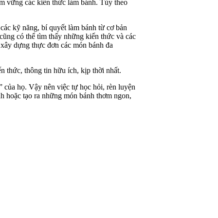
m vững các kiến thức làm bánh. Tùy theo
ác kỹ năng, bí quyết làm bánh từ cơ bản
 cũng có thể tìm thấy những kiến thức và các
ệc xây dựng thực đơn các món bánh đa
hức, thông tin hữu ích, kịp thời nhất.
 của họ. Vậy nên việc tự học hỏi, rèn luyện
ánh hoặc tạo ra những món bánh thơm ngon,