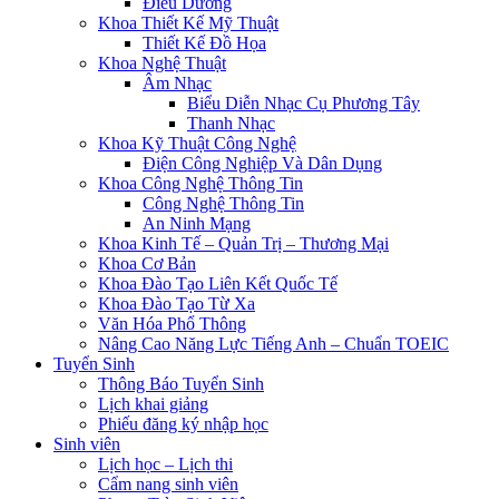
Điều Dưỡng
Khoa Thiết Kế Mỹ Thuật
Thiết Kế Đồ Họa
Khoa Nghệ Thuật
Âm Nhạc
Biểu Diễn Nhạc Cụ Phương Tây
Thanh Nhạc
Khoa Kỹ Thuật Công Nghệ
Điện Công Nghiệp Và Dân Dụng
Khoa Công Nghệ Thông Tin
Công Nghệ Thông Tin
An Ninh Mạng
Khoa Kinh Tế – Quản Trị – Thương Mại
Khoa Cơ Bản
Khoa Đào Tạo Liên Kết Quốc Tế
Khoa Đào Tạo Từ Xa
Văn Hóa Phổ Thông
Nâng Cao Năng Lực Tiếng Anh – Chuẩn TOEIC
Tuyển Sinh
Thông Báo Tuyển Sinh
Lịch khai giảng
Phiếu đăng ký nhập học
Sinh viên
Lịch học – Lịch thi
Cẩm nang sinh viên