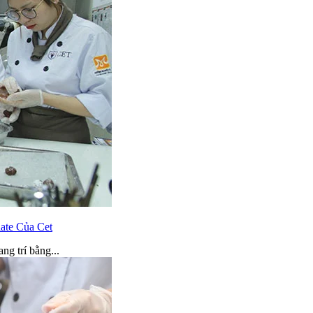
ate Của Cet
g trí bằng...