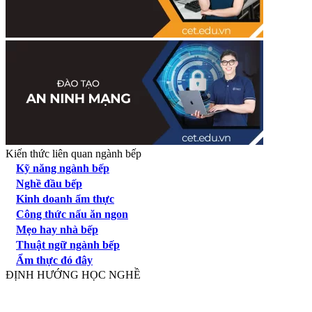
Kiến thức liên quan ngành bếp
Kỹ năng ngành bếp
Nghề đầu bếp
Kinh doanh ẩm thực
Công thức nấu ăn ngon
Mẹo hay nhà bếp
Thuật ngữ ngành bếp
Ẩm thực đó đây
ĐỊNH HƯỚNG HỌC NGHỀ