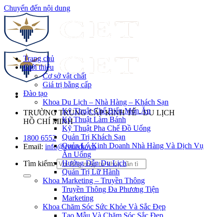
Chuyển đến nội dung
Trang chủ
Giới thiệu
Cơ sở vật chất
Giá trị bằng cấp
Đào tạo
Khoa Du Lịch – Nhà Hàng – Khách Sạn
Kỹ Thuật Chế Biến Món Ăn
TRƯỜNG TRUNG CẤP KINH TẾ - DU LỊCH
Kỹ Thuật Làm Bánh
HỒ CHÍ MINH
Kỹ Thuật Pha Chế Đồ Uống
Quản Trị Khách Sạn
1800 6552
Quản Lý Kinh Doanh Nhà Hàng Và Dịch Vụ
Email:
info@cet.edu.vn
Ăn Uống
Hướng Dẫn Du Lịch
Tìm kiếm:
Quản Trị Lữ Hành
Khoa Marketing – Truyền Thông
Truyền Thông Đa Phương Tiện
Marketing
Khoa Chăm Sóc Sức Khỏe Và Sắc Đẹp
Tạo Mẫu Và Chăm Sóc Sắc Đẹp