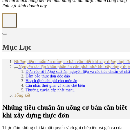
thu hút khách hàng đến với nhà hàng và đạt được thành công trong
lĩnh vực kinh doanh này.
Mục Lục
Những tiêu chuẩn ăn uống cơ bản cần biết khi xây dựng thực đ
Nguyên tắc lập khẩu phần ăn cần phải nhớ khi xây dựng thự
Dựa vào số lượng suất ăn, nguyên liệu và các tiêu chuẩn về nh
Đảm bảo thực đơn độc đáo
Hoạch định chi phí cho món ăn
Cân nhắc thời gian và khâu chế biến
Thường xuyên cập nhật menu
Tổng kết
Những tiêu chuẩn ăn uống cơ bản cần biết
khi xây dựng thực đơn
Thực đơn không chỉ là một quyển sách ghi chép tên và giá cả của