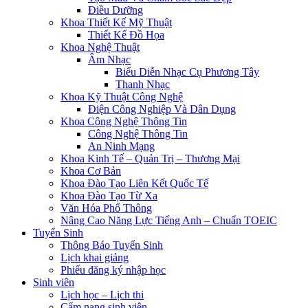
Điều Dưỡng
Khoa Thiết Kế Mỹ Thuật
Thiết Kế Đồ Họa
Khoa Nghệ Thuật
Âm Nhạc
Biểu Diễn Nhạc Cụ Phương Tây
Thanh Nhạc
Khoa Kỹ Thuật Công Nghệ
Điện Công Nghiệp Và Dân Dụng
Khoa Công Nghệ Thông Tin
Công Nghệ Thông Tin
An Ninh Mạng
Khoa Kinh Tế – Quản Trị – Thương Mại
Khoa Cơ Bản
Khoa Đào Tạo Liên Kết Quốc Tế
Khoa Đào Tạo Từ Xa
Văn Hóa Phổ Thông
Nâng Cao Năng Lực Tiếng Anh – Chuẩn TOEIC
Tuyển Sinh
Thông Báo Tuyển Sinh
Lịch khai giảng
Phiếu đăng ký nhập học
Sinh viên
Lịch học – Lịch thi
Cẩm nang sinh viên