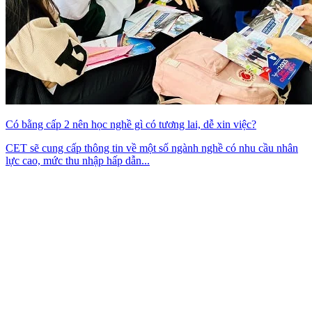
Có bằng cấp 2 nên học nghề gì có tương lai, dễ xin việc?
CET sẽ cung cấp thông tin về một số ngành nghề có nhu cầu nhân
lực cao, mức thu nhập hấp dẫn...