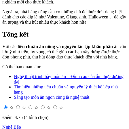
nghiệm mới cho thực khách.
Ngoài ra, nhà hàng cũng cần có những chủ để thực đơn riêng biệt
dành cho các dịp lễ như Valentine, Giáng sinh, Halloween… để gây
ấn tượng và thu hút nhiều thực khách hơn nữa.
Tổng kết
Với các
tiêu chuẩn ăn uống và nguyên tắc lập khẩu phần ă
n cần
lưu ý như trên, hy vọng có thể giúp các bạn xây dựng được thực
đơn phong phú, thu hút đông đảo thực khách đến với nhà hàng.
Có thể bạn quan tâm:
Nghệ thuật trình bày món ăn – Đỉnh cao của ẩm thực đương
đại
Tìm hiểu những tiêu chuẩn và nguyên lý thiết kế bếp nhà
hàng
Sáng tạo món ăn ngon cũng là nghệ thuật
☆
☆
☆
☆
☆
Điểm: 4.75 (4 bình chọn)
Nghề Bếp