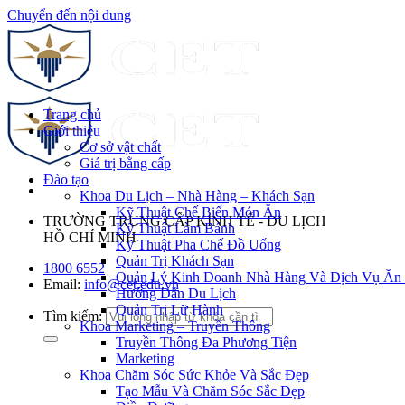
Chuyển đến nội dung
Trang chủ
Giới thiệu
Cơ sở vật chất
Giá trị bằng cấp
Đào tạo
Khoa Du Lịch – Nhà Hàng – Khách Sạn
Kỹ Thuật Chế Biến Món Ăn
TRƯỜNG TRUNG CẤP KINH TẾ - DU LỊCH
Kỹ Thuật Làm Bánh
HỒ CHÍ MINH
Kỹ Thuật Pha Chế Đồ Uống
Quản Trị Khách Sạn
1800 6552
Quản Lý Kinh Doanh Nhà Hàng Và Dịch Vụ Ăn
Email:
info@cet.edu.vn
Hướng Dẫn Du Lịch
Quản Trị Lữ Hành
Tìm kiếm:
Khoa Marketing – Truyền Thông
Truyền Thông Đa Phương Tiện
Marketing
Khoa Chăm Sóc Sức Khỏe Và Sắc Đẹp
Tạo Mẫu Và Chăm Sóc Sắc Đẹp