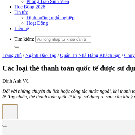
Phong Trào Sinh Viên
Học Bổng 2026
Tin tức
Định hướng nghề nghiệp
Hoạt Động
Liên hệ
Tìm kiếm:
Trang chủ
/
Ngành Đào Tạo
/
Quản Trị Nhà Hàng Khách Sạn
/
Chuy
Các loại thẻ thanh toán quốc tế được sử d
Đình Anh Vũ
Đối với những chuyến du lịch hoặc công tác nước ngoài, khi thanh t
tế
. Tuy nhiên, thẻ thanh toán quốc tế là gì, sử dụng ra sao, cần lưu 