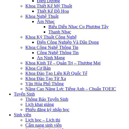
Điều Dưỡng
Khoa Thiết Kế Mỹ Thuật
Thiết Kế Đồ Họa
Khoa Nghệ Thuật
Âm Nhạc
Biểu Diễn Nhạc Cụ Phương Tây
Thanh Nhạc
Khoa Kỹ Thuật Công Nghệ
Điện Công Nghiệp Và Dân Dụng
Khoa Công Nghệ Thông Tin
Công Nghệ Thông Tin
An Ninh Mạng
Khoa Kinh Tế – Quản Trị – Thương Mại
Khoa Cơ Bản
Khoa Đào Tạo Liên Kết Quốc Tế
Khoa Đào Tạo Từ Xa
Văn Hóa Phổ Thông
Nâng Cao Năng Lực Tiếng Anh – Chuẩn TOEIC
Tuyển Sinh
Thông Báo Tuyển Sinh
Lịch khai giảng
Phiếu đăng ký nhập học
Sinh viên
Lịch học – Lịch thi
Cẩm nang sinh viên