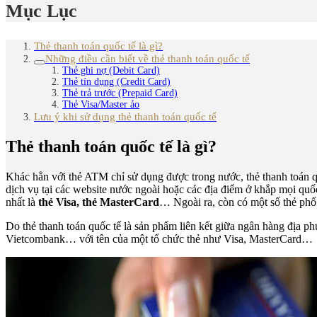
Mục Lục
Thẻ thanh toán quốc tế là gì?
Những điều cần biết về thẻ thanh toán quốc tế
Thẻ ghi nợ (Debit Card)
Thẻ tín dụng (Credit Card)
Thẻ trả trước (Prepaid Card)
Thẻ Visa/Master ảo
Lưu ý khi sử dụng thẻ thanh toán quốc tế
Thẻ thanh toán quốc tế là gì?
Khác hẳn với thẻ ATM chỉ sử dụng được trong nước, thẻ thanh toán qu
dịch vụ tại các website nước ngoài hoặc các địa điểm ở khắp mọi quốc 
nhất là
thẻ Visa, thẻ MasterCard
… Ngoài ra, còn có một số thẻ phổ
Do thẻ thanh toán quốc tế là sản phẩm liên kết giữa ngân hàng địa 
Vietcombank… với tên của một tổ chức thẻ như Visa, MasterCard…