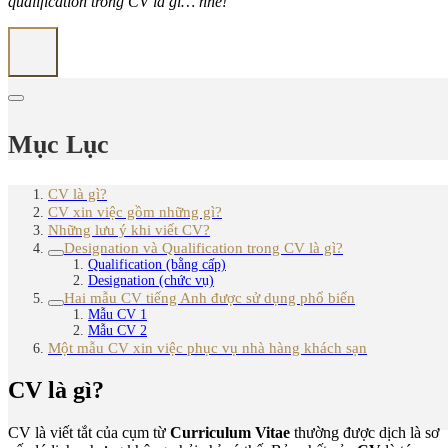
qualification trong CV là gì… nhé!
Mục Lục
CV là gì?
CV xin việc gồm những gì?
Những lưu ý khi viết CV?
Designation và Qualification trong CV là gì?
Qualification (bằng cấp)
Designation (chức vụ)
Hai mẫu CV tiếng Anh được sử dụng phổ biến
Mẫu CV 1
Mẫu CV 2
Một mẫu CV xin việc phục vụ nhà hàng khách sạn
CV là gì?
CV là viết tắt của cụm từ
Curriculum Vitae
thường được dịch là sơ