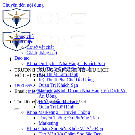
Chuyển đến nội dung
Trang chủ
Giới thiệu
Cơ sở vật chất
Giá trị bằng cấp
Đào tạo
Khoa Du Lịch – Nhà Hàng – Khách Sạn
Kỹ Thuật Chế Biến Món Ăn
TRƯỜNG TRUNG CẤP KINH TẾ - DU LỊCH
Kỹ Thuật Làm Bánh
HỒ CHÍ MINH
Kỹ Thuật Pha Chế Đồ Uống
Quản Trị Khách Sạn
1800 6552
Quản Lý Kinh Doanh Nhà Hàng Và Dịch Vụ
Email:
info@cet.edu.vn
Ăn Uống
Hướng Dẫn Du Lịch
Tìm kiếm:
Quản Trị Lữ Hành
Khoa Marketing – Truyền Thông
Truyền Thông Đa Phương Tiện
Marketing
Khoa Chăm Sóc Sức Khỏe Và Sắc Đẹp
Tạo Mẫu Và Chăm Sóc Sắc Đẹp