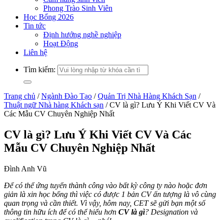
Phong Trào Sinh Viên
Học Bổng 2026
Tin tức
Định hướng nghề nghiệp
Hoạt Động
Liên hệ
Tìm kiếm:
Trang chủ
/
Ngành Đào Tạo
/
Quản Trị Nhà Hàng Khách Sạn
/
Thuật ngữ Nhà hàng Khách sạn
/
CV là gì? Lưu Ý Khi Viết CV Và
Các Mẫu CV Chuyên Nghiệp Nhất
CV là gì? Lưu Ý Khi Viết CV Và Các
Mẫu CV Chuyên Nghiệp Nhất
Đình Anh Vũ
Để có thể ứng tuyển thành công vào bất kỳ công ty nào hoặc đơn
giản là xin học bổng thì việc có được 1 bản CV ấn tượng là vô cùng
quan trọng và cần thiết. Vì vậy, hôm nay, CET sẽ gửi bạn một số
thông tin hữu ích để có thể hiểu hơn
CV là gì
? Designation và