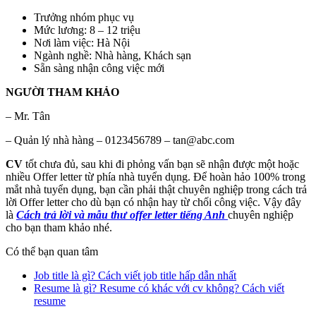
Trưởng nhóm phục vụ
Mức lương: 8 – 12 triệu
Nơi làm việc: Hà Nội
Ngành nghề: Nhà hàng, Khách sạn
Sẵn sàng nhận công việc mới
NGƯỜI THAM KHẢO
– Mr. Tân
– Quản lý nhà hàng – 0123456789 – tan@abc.com
CV
tốt chưa đủ, sau khi đi phỏng vấn bạn sẽ nhận được một hoặc
nhiều Offer letter từ phía nhà tuyển dụng. Để hoàn hảo 100% trong
mắt nhà tuyển dụng, bạn cần phải thật chuyên nghiệp trong cách trả
lời Offer letter cho dù bạn có nhận hay từ chối công việc. Vậy đây
là
Cách trả lời và mẫu thư offer letter tiếng Anh
chuyên nghiệp
cho bạn tham khảo nhé.
Có thể bạn quan tâm
Job title là gì? Cách viết job title hấp dẫn nhất
Resume là gì? Resume có khác với cv không? Cách viết
resume