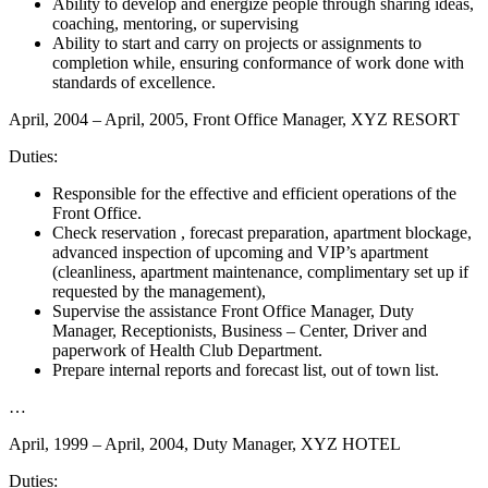
Ability to develop and energize people through sharing ideas,
coaching, mentoring, or supervising
Ability to start and carry on projects or assignments to
completion while, ensuring conformance of work done with
standards of excellence.
April, 2004 – April, 2005, Front Office Manager, XYZ RESORT
Duties:
Responsible for the effective and efficient operations of the
Front Office.
Check reservation , forecast preparation, apartment blockage,
advanced inspection of upcoming and VIP’s apartment
(cleanliness, apartment maintenance, complimentary set up if
requested by the management),
Supervise the assistance Front Office Manager, Duty
Manager, Receptionists, Business – Center, Driver and
paperwork of Health Club Department.
Prepare internal reports and forecast list, out of town list.
…
April, 1999 – April, 2004, Duty Manager, XYZ HOTEL
Duties: