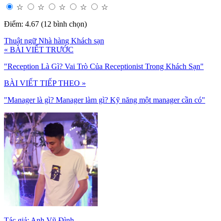
☆
☆
☆
☆
☆
Điểm: 4.67 (12 bình chọn)
Thuật ngữ Nhà hàng Khách sạn
« BÀI VIẾT TRƯỚC
"Reception Là Gì? Vai Trò Của Receptionist Trong Khách Sạn"
BÀI VIẾT TIẾP THEO »
"Manager là gì? Manager làm gì? Kỹ năng một manager cần có"
Tác giả: Anh Vũ Đình