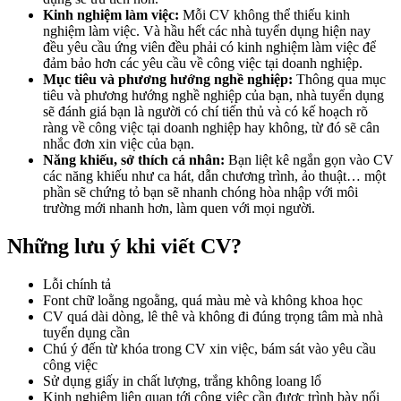
Kinh nghiệm làm việc:
Mỗi CV không thể thiếu kinh
nghiệm làm việc. Và hầu hết các nhà tuyển dụng hiện nay
đều yêu cầu ứng viên đều phải có kinh nghiệm làm việc để
đảm bảo hơn các yêu cầu về công việc tại doanh nghiệp.
Mục tiêu và phương hướng nghề nghiệp:
Thông qua mục
tiêu và phương hướng nghề nghiệp của bạn, nhà tuyển dụng
sẽ đánh giá bạn là người có chí tiến thủ và có kế hoạch rõ
ràng về công việc tại doanh nghiệp hay không, từ đó sẽ cân
nhắc đơn xin việc của bạn.
Năng khiếu, sở thích cá nhân:
Bạn liệt kê ngắn gọn vào CV
các năng khiếu như ca hát, dẫn chương trình, ảo thuật… một
phần sẽ chứng tỏ bạn sẽ nhanh chóng hòa nhập với môi
trường mới nhanh hơn, làm quen với mọi người.
Những lưu ý khi viết CV?
Lỗi chính tả
Font chữ loằng ngoằng, quá màu mè và không khoa học
CV quá dài dòng, lê thê và không đi đúng trọng tâm mà nhà
tuyển dụng cần
Chú ý đến từ khóa trong CV xin việc, bám sát vào yêu cầu
công việc
Sử dụng giấy in chất lượng, trắng không loang lổ
Kinh nghiệm liên quan tới công việc cần được trình bày nổi