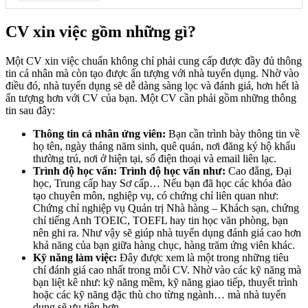
CV xin việc gồm những gì?
Một CV xin việc chuẩn không chỉ phải cung cấp được đầy đủ thông
tin cá nhân mà còn tạo được ấn tượng với nhà tuyển dụng. Nhờ vào
điều đó, nhà tuyển dụng sẽ dễ dàng sàng lọc và đánh giá, hơn hết là
ấn tượng hơn với CV của bạn. Một CV cần phải gồm những thông
tin sau đây:
Thông tin cá nhân ứng viên:
Bạn cần trình bày thông tin về
họ tên, ngày tháng năm sinh, quê quán, nơi đăng ký hộ khẩu
thường trú, nơi ở hiện tại, số điện thoại và email liên lạc.
Trình độ học vấn: Trình độ học vấn như:
Cao đẳng, Đại
học, Trung cấp hay Sơ cấp… Nếu bạn đã học các khóa đào
tạo chuyên môn, nghiệp vụ, có chứng chỉ liên quan như:
Chứng chỉ nghiệp vụ Quản trị Nhà hàng – Khách sạn, chứng
chỉ tiếng Anh TOEIC, TOEFL hay tin học văn phòng, bạn
nên ghi ra. Như vậy sẽ giúp nhà tuyển dụng đánh giá cao hơn
khả năng của bạn giữa hàng chục, hàng trăm ứng viên khác.
Kỹ năng làm việc:
Đây được xem là một trong những tiêu
chí đánh giá cao nhất trong mỗi CV. Nhờ vào các kỹ năng mà
bạn liệt kê như: kỹ năng mềm, kỹ năng giao tiếp, thuyết trình
hoặc các kỹ năng đặc thù cho từng ngành… mà nhà tuyển
dụng sẽ ưu tiên hơn.