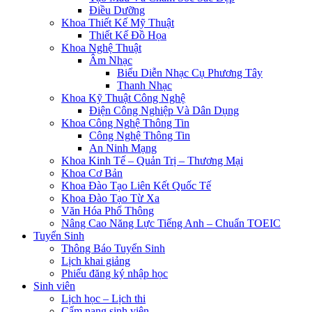
Điều Dưỡng
Khoa Thiết Kế Mỹ Thuật
Thiết Kế Đồ Họa
Khoa Nghệ Thuật
Âm Nhạc
Biểu Diễn Nhạc Cụ Phương Tây
Thanh Nhạc
Khoa Kỹ Thuật Công Nghệ
Điện Công Nghiệp Và Dân Dụng
Khoa Công Nghệ Thông Tin
Công Nghệ Thông Tin
An Ninh Mạng
Khoa Kinh Tế – Quản Trị – Thương Mại
Khoa Cơ Bản
Khoa Đào Tạo Liên Kết Quốc Tế
Khoa Đào Tạo Từ Xa
Văn Hóa Phổ Thông
Nâng Cao Năng Lực Tiếng Anh – Chuẩn TOEIC
Tuyển Sinh
Thông Báo Tuyển Sinh
Lịch khai giảng
Phiếu đăng ký nhập học
Sinh viên
Lịch học – Lịch thi
Cẩm nang sinh viên