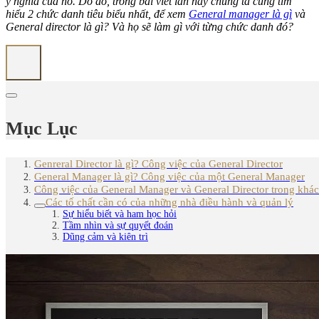
ý nghĩa của nó.
Do đó, trong bài viết lần này chúng ta cùng tìm
hiểu 2 chức danh tiêu biểu nhất, để xem
General manager là gì
và
General director là gì? Và họ sẽ làm gì với từng chức danh đó?
Mục Lục
Genreral Director là gì? Công việc của General Director
General Manager là gì? Công việc của một General Manager
Công việc của General Manager và General Director trong khác
Các tố chất cần có của những nhà điều hành và quản lý
Sự hiểu biết và ham học hỏi
Tầm nhìn và sự quyết đoán
Dũng cảm và kiên trì