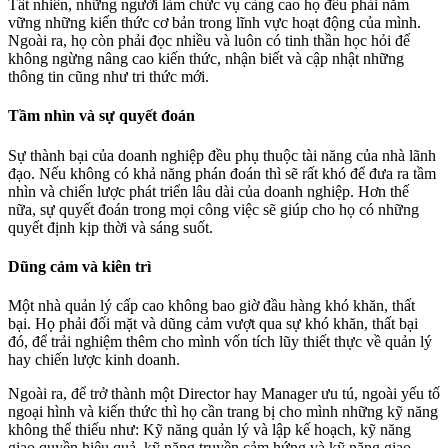
Tất nhiên, những người làm chức vụ càng cao họ đều phải nắm
vững những kiến thức cơ bản trong lĩnh vực hoạt động của mình.
Ngoài ra, họ còn phải đọc nhiều và luôn có tinh thần học hỏi để
không ngừng nâng cao kiến thức, nhận biết và cập nhật những
thông tin cũng như tri thức mới.
Tầm nhìn và sự quyết đoán
Sự thành bại của doanh nghiệp đều phụ thuộc tài năng của nhà lãnh
đạo. Nếu không có khả năng phán đoán thì sẽ rất khó để đưa ra tầm
nhìn và chiến lược phát triển lâu dài của doanh nghiệp. Hơn thế
nữa, sự quyết đoán trong mọi công việc sẽ giúp cho họ có những
quyết định kịp thời và sáng suốt.
Dũng cảm và kiên trì
Một nhà quản lý cấp cao không bao giờ đầu hàng khó khăn, thất
bại. Họ phải đối mặt và dũng cảm vượt qua sự khó khăn, thất bại
đó, để trải nghiệm thêm cho mình vốn tích lũy thiết thực về quản lý
hay chiến lược kinh doanh.
Ngoài ra, để trở thành một Director hay Manager ưu tú, ngoài yếu tố
ngoại hình và kiến thức thì họ cần trang bị cho mình những kỹ năng
không thể thiếu như: Kỹ năng quản lý và lập kế hoạch, kỹ năng
giao quyền hiệu quả, kỹ năng truyền cảm hứng và kỹ năng giao