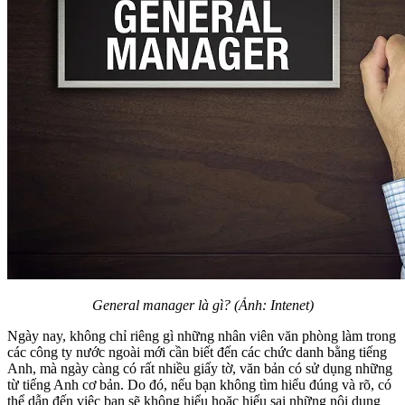
General manager là gì? (Ảnh: Intenet)
Ngày nay, không chỉ riêng gì những nhân viên văn phòng làm trong
các công ty nước ngoài mới cần biết đến các chức danh bằng tiếng
Anh, mà ngày càng có rất nhiều giấy tờ, văn bản có sử dụng những
từ tiếng Anh cơ bản. Do đó, nếu bạn không tìm hiểu đúng và rõ, có
thể dẫn đến việc bạn sẽ không hiểu hoặc hiểu sai những nội dung