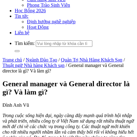
Phong Trào Sinh Viên
Học Bổng 2026
Tin tức
Định hướng nghề nghiệp
Hoạt Động
Liên hệ
Tìm kiếm:
Trang chủ
/
Ngành Đào Tạo
/
Quản Trị Nhà Hàng Khách Sạn
/
Thuật ngữ Nhà hàng Khách sạn
/
General manager và General
director là gì? Và làm gì?
General manager và General director là
gì? Và làm gì?
Đình Anh Vũ
Trong cuộc sống hiện đại, ngày càng đẩy mạnh quá trình hội nhập
và phát triển,
nhiều công ty ở
Việt Nam
sử dụng
rất nhiều thuật ngữ
mới
để chỉ về các chức vụ trong công ty
.
Các thuật ngữ mới
khiến
cho rất nhiều người nhầm lẫn và cảm thấy bối rối vì không hiểu hết