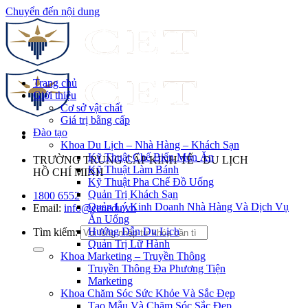
Chuyển đến nội dung
Trang chủ
Giới thiệu
Cơ sở vật chất
Giá trị bằng cấp
Đào tạo
Khoa Du Lịch – Nhà Hàng – Khách Sạn
Kỹ Thuật Chế Biến Món Ăn
TRƯỜNG TRUNG CẤP KINH TẾ - DU LỊCH
Kỹ Thuật Làm Bánh
HỒ CHÍ MINH
Kỹ Thuật Pha Chế Đồ Uống
Quản Trị Khách Sạn
1800 6552
Quản Lý Kinh Doanh Nhà Hàng Và Dịch Vụ
Email:
info@cet.edu.vn
Ăn Uống
Hướng Dẫn Du Lịch
Tìm kiếm:
Quản Trị Lữ Hành
Khoa Marketing – Truyền Thông
Truyền Thông Đa Phương Tiện
Marketing
Khoa Chăm Sóc Sức Khỏe Và Sắc Đẹp
Tạo Mẫu Và Chăm Sóc Sắc Đẹp