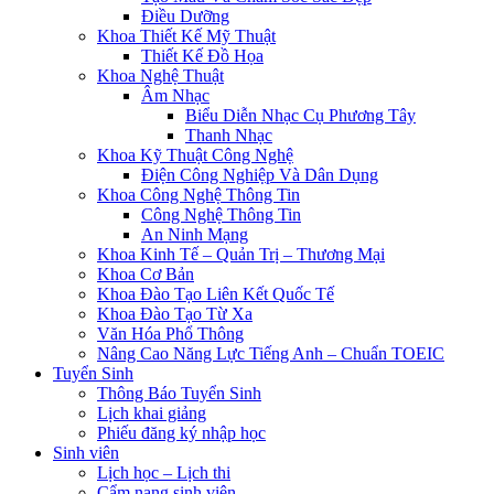
Điều Dưỡng
Khoa Thiết Kế Mỹ Thuật
Thiết Kế Đồ Họa
Khoa Nghệ Thuật
Âm Nhạc
Biểu Diễn Nhạc Cụ Phương Tây
Thanh Nhạc
Khoa Kỹ Thuật Công Nghệ
Điện Công Nghiệp Và Dân Dụng
Khoa Công Nghệ Thông Tin
Công Nghệ Thông Tin
An Ninh Mạng
Khoa Kinh Tế – Quản Trị – Thương Mại
Khoa Cơ Bản
Khoa Đào Tạo Liên Kết Quốc Tế
Khoa Đào Tạo Từ Xa
Văn Hóa Phổ Thông
Nâng Cao Năng Lực Tiếng Anh – Chuẩn TOEIC
Tuyển Sinh
Thông Báo Tuyển Sinh
Lịch khai giảng
Phiếu đăng ký nhập học
Sinh viên
Lịch học – Lịch thi
Cẩm nang sinh viên