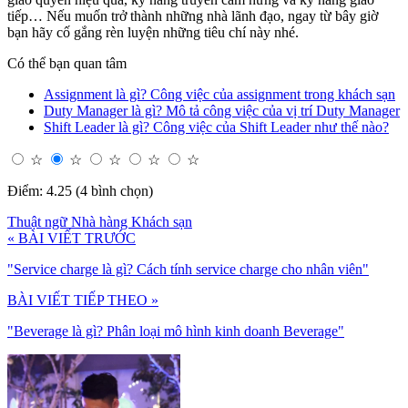
tiếp… Nếu muốn trở thành những nhà lãnh đạo, ngay từ bây giờ
bạn hãy cố gắng rèn luyện những tiêu chí này nhé.
Có thể bạn quan tâm
Assignment là gì? Công việc của assignment trong khách sạn
Duty Manager là gì? Mô tả công việc của vị trí Duty Manager
Shift Leader là gì? Công việc của Shift Leader như thế nào?
☆
☆
☆
☆
☆
Điểm: 4.25 (4 bình chọn)
Thuật ngữ Nhà hàng Khách sạn
« BÀI VIẾT TRƯỚC
"Service charge là gì? Cách tính service charge cho nhân viên"
BÀI VIẾT TIẾP THEO »
"Beverage là gì? Phân loại mô hình kinh doanh Beverage"