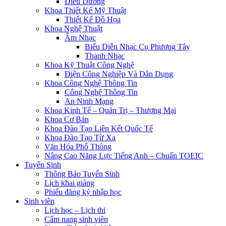
Điều Dưỡng
Khoa Thiết Kế Mỹ Thuật
Thiết Kế Đồ Họa
Khoa Nghệ Thuật
Âm Nhạc
Biểu Diễn Nhạc Cụ Phương Tây
Thanh Nhạc
Khoa Kỹ Thuật Công Nghệ
Điện Công Nghiệp Và Dân Dụng
Khoa Công Nghệ Thông Tin
Công Nghệ Thông Tin
An Ninh Mạng
Khoa Kinh Tế – Quản Trị – Thương Mại
Khoa Cơ Bản
Khoa Đào Tạo Liên Kết Quốc Tế
Khoa Đào Tạo Từ Xa
Văn Hóa Phổ Thông
Nâng Cao Năng Lực Tiếng Anh – Chuẩn TOEIC
Tuyển Sinh
Thông Báo Tuyển Sinh
Lịch khai giảng
Phiếu đăng ký nhập học
Sinh viên
Lịch học – Lịch thi
Cẩm nang sinh viên