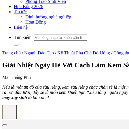
Phong Trào Sinh Viên
Học Bổng 2026
Tin tức
Định hướng nghề nghiệp
Hoạt Động
Liên hệ
Tìm kiếm:
Trang chủ
/
Ngành Đào Tạo
/
Kỹ Thuật Pha Chế Đồ Uống
/
Công th
Giải Nhiệt Ngày Hè Với Cách Làm Kem S
Mai Thắng Phú
Nếu là một tín đồ của sầu riêng, kem sầu riêng chắc chắn sẽ là mộ
ra nơi đầu lưỡi
,
đây sẽ là
món kem
khiến bạn “xiêu lòng” giữa ngày
máy xay sinh tố
bạn nhé!