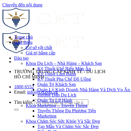
Chuyển đến nội dung
Trang chủ
Giới thiệu
Cơ sở vật chất
Giá trị bằng cấp
Đào tạo
Khoa Du Lịch – Nhà Hàng – Khách Sạn
Kỹ Thuật Chế Biến Món Ăn
TRƯỜNG TRUNG CẤP KINH TẾ - DU LỊCH
Kỹ Thuật Làm Bánh
HỒ CHÍ MINH
Kỹ Thuật Pha Chế Đồ Uống
Quản Trị Khách Sạn
1800 6552
Quản Lý Kinh Doanh Nhà Hàng Và Dịch Vụ Ăn
Email:
info@cet.edu.vn
Hướng Dẫn Du Lịch
Quản Trị Lữ Hành
Tìm kiếm:
Khoa Marketing – Truyền Thông
Truyền Thông Đa Phương Tiện
Marketing
Khoa Chăm Sóc Sức Khỏe Và Sắc Đẹp
Tạo Mẫu Và Chăm Sóc Sắc Đẹp