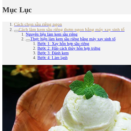
Mục Lục
Cách chọn sầu riêng ngon
Cách làm kem sầu riêng thơm ngon bằng máy xay sinh tố
Nguyên liệu làm kem sầu riêng
Thực hiện làm kem sầu riêng bằng máy xay sinh tố
Bước 1: Xay hỗn hợp sầu riêng
Bước 2: Hấp cách thủy hỗn hợp trứng
Bước 3: Đánh kem
Bước 4: Làm lạnh