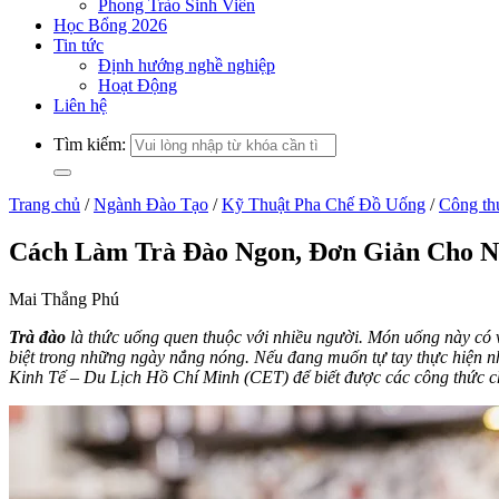
Phong Trào Sinh Viên
Học Bổng 2026
Tin tức
Định hướng nghề nghiệp
Hoạt Động
Liên hệ
Tìm kiếm:
Trang chủ
/
Ngành Đào Tạo
/
Kỹ Thuật Pha Chế Đồ Uống
/
Công th
Cách Làm Trà Đào Ngon, Đơn Giản Cho 
Mai Thắng Phú
Trà đào
là thức uống quen thuộc với nhiều người. Món uống này có 
biệt trong những ngày nắng nóng. Nếu đang muốn tự tay thực hiện 
Kinh Tế – Du Lịch Hồ Chí Minh (CET) để biết được các công thức c