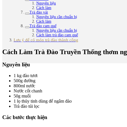
Nguyên liệu
Cách làm
Trà đào vải
Nguyên liệu cần chuẩn bị
Cách làm
Trà đào cam quế
Nguyên liệu cần chuẩn bị
Cách làm trà đào cam quế
Lưu ý để có món trà đào thành công
Cách Làm Trà Đào Truyền Thống thơm ng
Nguyên liệu
1 kg đào tươi
500g đường
800ml nước
Nước cốt chanh
50g muối
1 lọ thủy tinh dùng để ngâm đào
Trà đào túi lọc
Các bước thực hiện