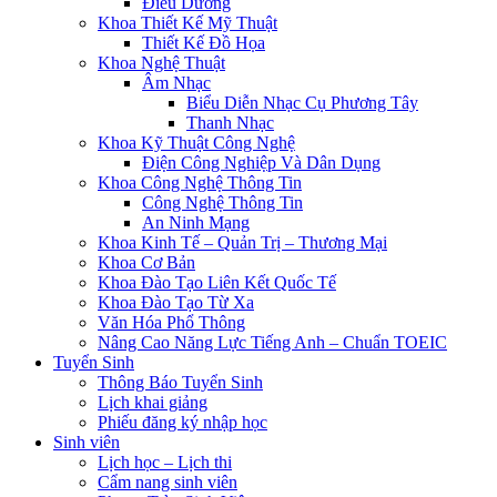
Điều Dưỡng
Khoa Thiết Kế Mỹ Thuật
Thiết Kế Đồ Họa
Khoa Nghệ Thuật
Âm Nhạc
Biểu Diễn Nhạc Cụ Phương Tây
Thanh Nhạc
Khoa Kỹ Thuật Công Nghệ
Điện Công Nghiệp Và Dân Dụng
Khoa Công Nghệ Thông Tin
Công Nghệ Thông Tin
An Ninh Mạng
Khoa Kinh Tế – Quản Trị – Thương Mại
Khoa Cơ Bản
Khoa Đào Tạo Liên Kết Quốc Tế
Khoa Đào Tạo Từ Xa
Văn Hóa Phổ Thông
Nâng Cao Năng Lực Tiếng Anh – Chuẩn TOEIC
Tuyển Sinh
Thông Báo Tuyển Sinh
Lịch khai giảng
Phiếu đăng ký nhập học
Sinh viên
Lịch học – Lịch thi
Cẩm nang sinh viên