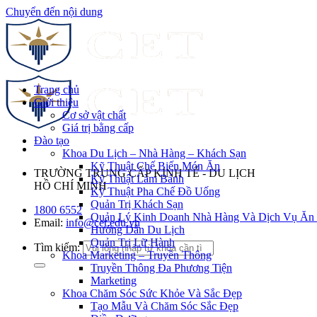
Chuyển đến nội dung
Trang chủ
Giới thiệu
Cơ sở vật chất
Giá trị bằng cấp
Đào tạo
Khoa Du Lịch – Nhà Hàng – Khách Sạn
Kỹ Thuật Chế Biến Món Ăn
TRƯỜNG TRUNG CẤP KINH TẾ - DU LỊCH
Kỹ Thuật Làm Bánh
HỒ CHÍ MINH
Kỹ Thuật Pha Chế Đồ Uống
Quản Trị Khách Sạn
1800 6552
Quản Lý Kinh Doanh Nhà Hàng Và Dịch Vụ Ăn
Email:
info@cet.edu.vn
Hướng Dẫn Du Lịch
Quản Trị Lữ Hành
Tìm kiếm:
Khoa Marketing – Truyền Thông
Truyền Thông Đa Phương Tiện
Marketing
Khoa Chăm Sóc Sức Khỏe Và Sắc Đẹp
Tạo Mẫu Và Chăm Sóc Sắc Đẹp