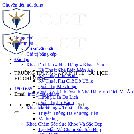
Chuyển đến nội dung
Trang chủ
Giới thiệu
Cơ sở vật chất
Giá trị bằng cấp
Đào tạo
Khoa Du Lịch – Nhà Hàng – Khách Sạn
Kỹ Thuật Chế Biến Món Ăn
TRƯỜNG TRUNG CẤP KINH TẾ - DU LỊCH
Kỹ Thuật Làm Bánh
HỒ CHÍ MINH
Kỹ Thuật Pha Chế Đồ Uống
Quản Trị Khách Sạn
1800 6552
Quản Lý Kinh Doanh Nhà Hàng Và Dịch Vụ Ăn
Email:
info@cet.edu.vn
Hướng Dẫn Du Lịch
Quản Trị Lữ Hành
Tìm kiếm:
Khoa Marketing – Truyền Thông
Truyền Thông Đa Phương Tiện
Marketing
Khoa Chăm Sóc Sức Khỏe Và Sắc Đẹp
Tạo Mẫu Và Chăm Sóc Sắc Đẹp