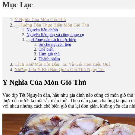
Mục Lục
Ý Nghĩa Của Món Giò Thủ
Hướng Dẫn Thực Hiện Món Giò Thủ
Nguyên liệu chính
Nguyên liệu phụ và công dụng cụ
Hướng dẫn cách thực hiện
Sơ chế nguyên liệu
Chế biến
Làm giò thủ
Thành phẩm
Cách Khử Mùi Hôi Đầu, Tai Và Giò Heo Hiệu Quả
Những Lưu Ý Khi Bảo Quản Giò Thủ Ngày Tết
Ý Nghĩa Của Món Giò Thủ
Vào dịp Tết Nguyên đán, hầu như gia đình nào cũng có món giò thủ 
thực của nước ta một sắc màu mới. Theo dân gian, cha ông ta quan ni
với nhau nhưng cách chế biến giò thủ lại đơn giản, không yêu cầu n