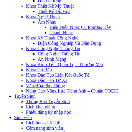
Điều Dưỡng
Khoa Thiết Kế Mỹ Thuật
Thiết Kế Đồ Họa
Khoa Nghệ Thuật
Âm Nhạc
Biểu Diễn Nhạc Cụ Phương Tây
Thanh Nhạc
Khoa Kỹ Thuật Công Nghệ
Điện Công Nghiệp Và Dân Dụng
Khoa Công Nghệ Thông Tin
Công Nghệ Thông Tin
An Ninh Mạng
Khoa Kinh Tế – Quản Trị – Thương Mại
Khoa Cơ Bản
Khoa Đào Tạo Liên Kết Quốc Tế
Khoa Đào Tạo Từ Xa
Văn Hóa Phổ Thông
Nâng Cao Năng Lực Tiếng Anh – Chuẩn TOEIC
Tuyển Sinh
Thông Báo Tuyển Sinh
Lịch khai giảng
Phiếu đăng ký nhập học
Sinh viên
Lịch học – Lịch thi
Cẩm nang sinh viên