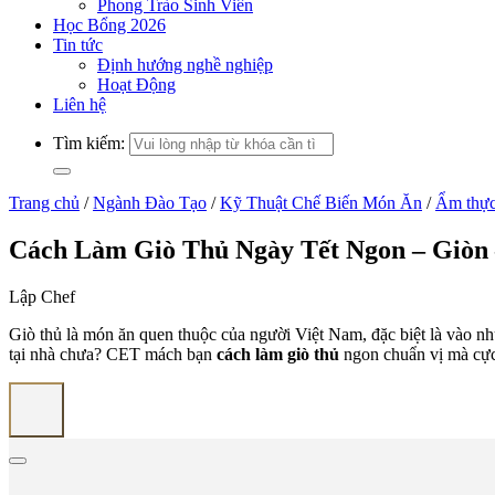
Phong Trào Sinh Viên
Học Bổng 2026
Tin tức
Định hướng nghề nghiệp
Hoạt Động
Liên hệ
Tìm kiếm:
Trang chủ
/
Ngành Đào Tạo
/
Kỹ Thuật Chế Biến Món Ăn
/
Ẩm thực
Cách Làm Giò Thủ Ngày Tết Ngon – Giòn
Lập Chef
Giò thủ là món ăn quen thuộc của người Việt Nam, đặc biệt là vào nh
tại nhà chưa? CET mách bạn
cách làm giò thủ
ngon chuẩn vị mà cực