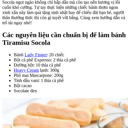
Socola ngọt ngào không chỉ hấp dẫn mà còn tạo nên hương vị lôi
cuốn khó cưỡng. Tự tay thực hiện những chiếc bánh thơm ngon
xinh xắn này làm quà tặng sinh nhật hay để chiêu đãi bạn bè, người
thân thưởng thức thì còn gì tuyệt vời bằng. Cùng xem hướng dẫn và
trổ tài ngay nhé!
Các nguyên liệu cần chuẩn bị để làm bánh
Tiramisu Socola
Bánh
Lady Finger
: 20 chiếc
Bột cà phê Expresso: 2 thìa cà phê
Đường bột: 10 thìa cà phê
Heavy Cream
lạnh: 300g
Phô mai Mascarpone: 200g
Tinh dầu vani: 1 thìa cà phê
Bột cacao
Socolate đen