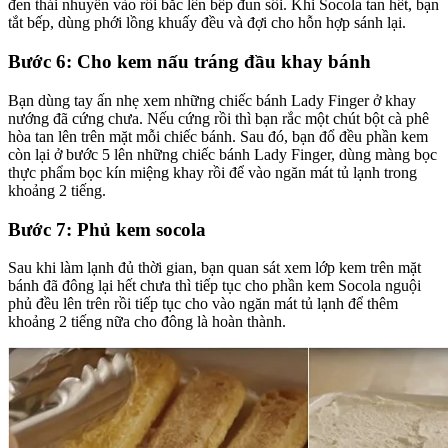
đen thái nhuyễn vào rồi bắc lên bếp đun sôi. Khi Socola tan hết, bạn
tắt bếp, dùng phới lồng khuấy đều và đợi cho hỗn hợp sánh lại.
Bước 6: Cho kem nấu tráng đầu khay bánh
Bạn dùng tay ấn nhẹ xem những chiếc bánh Lady Finger ở khay
nướng đã cứng chưa. Nếu cứng rồi thì bạn rắc một chút bột cà phê
hòa tan lên trên mặt mỗi chiếc bánh. Sau đó, bạn đổ đều phần kem
còn lại ở bước 5 lên những chiếc bánh Lady Finger, dùng màng bọc
thực phẩm bọc kín miệng khay rồi để vào ngăn mát tủ lạnh trong
khoảng 2 tiếng.
Bước 7: Phủ kem socola
Sau khi làm lạnh đủ thời gian, bạn quan sát xem lớp kem trên mặt
bánh đã đông lại hết chưa thì tiếp tục cho phần kem Socola nguội
phủ đều lên trên rồi tiếp tục cho vào ngăn mát tủ lạnh để thêm
khoảng 2 tiếng nữa cho đông là hoàn thành.