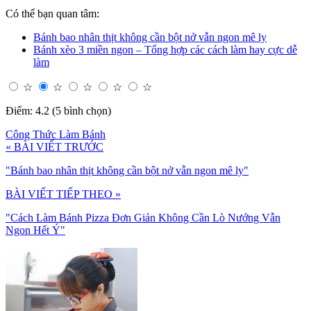
Có thể bạn quan tâm:
Bánh bao nhân thịt không cần bột nở vẫn ngon mê ly
Bánh xèo 3 miền ngon – Tổng hợp các cách làm hay cực dễ
làm
☆
☆
☆
☆
☆
Điểm: 4.2 (5 bình chọn)
Công Thức Làm Bánh
« BÀI VIẾT TRƯỚC
"Bánh bao nhân thịt không cần bột nở vẫn ngon mê ly"
BÀI VIẾT TIẾP THEO »
"Cách Làm Bánh Pizza Đơn Giản Không Cần Lò Nướng Vẫn
Ngon Hết Ý"