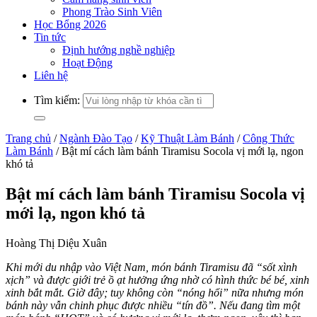
Phong Trào Sinh Viên
Học Bổng 2026
Tin tức
Định hướng nghề nghiệp
Hoạt Động
Liên hệ
Tìm kiếm:
Trang chủ
/
Ngành Đào Tạo
/
Kỹ Thuật Làm Bánh
/
Công Thức
Làm Bánh
/
Bật mí cách làm bánh Tiramisu Socola vị mới lạ, ngon
khó tả
Bật mí cách làm bánh Tiramisu Socola vị
mới lạ, ngon khó tả
Hoàng Thị Diệu Xuân
Khi mới du nhập vào Việt Nam, món bánh Tiramisu đã “sốt xình
xịch” và được giới trẻ ồ ạt hưởng ứng nhờ có hình thức bé bé, xinh
xinh bắt mắt. Giờ đây; tuy không còn “nóng hổi” nữa nhưng món
bánh này vẫn chinh phục được nhiều “tín đồ”. Nếu đang tìm một