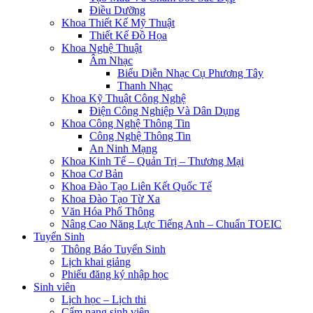
Điều Dưỡng
Khoa Thiết Kế Mỹ Thuật
Thiết Kế Đồ Họa
Khoa Nghệ Thuật
Âm Nhạc
Biểu Diễn Nhạc Cụ Phương Tây
Thanh Nhạc
Khoa Kỹ Thuật Công Nghệ
Điện Công Nghiệp Và Dân Dụng
Khoa Công Nghệ Thông Tin
Công Nghệ Thông Tin
An Ninh Mạng
Khoa Kinh Tế – Quản Trị – Thương Mại
Khoa Cơ Bản
Khoa Đào Tạo Liên Kết Quốc Tế
Khoa Đào Tạo Từ Xa
Văn Hóa Phổ Thông
Nâng Cao Năng Lực Tiếng Anh – Chuẩn TOEIC
Tuyển Sinh
Thông Báo Tuyển Sinh
Lịch khai giảng
Phiếu đăng ký nhập học
Sinh viên
Lịch học – Lịch thi
Cẩm nang sinh viên