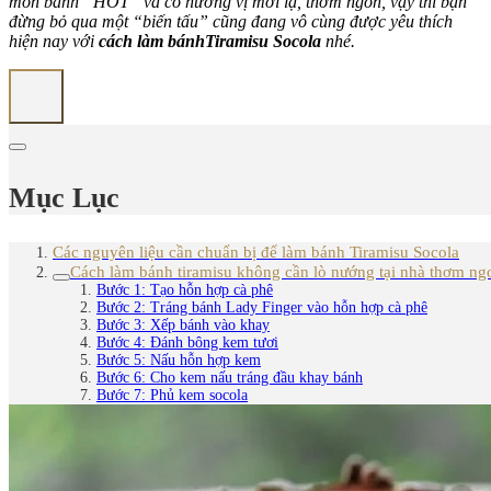
món bánh “HOT” và có hương vị mới lạ, thơm ngon, vậy thì bạn
đừng bỏ qua một “biến tấu” cũng đang vô cùng được yêu thích
hiện nay với
cách làm bánhTiramisu Socola
nhé.
Mục Lục
Các nguyên liệu cần chuẩn bị để làm bánh Tiramisu Socola
Cách làm bánh tiramisu không cần lò nướng tại nhà thơm ng
Bước 1: Tạo hỗn hợp cà phê
Bước 2: Tráng bánh Lady Finger vào hỗn hợp cà phê
Bước 3: Xếp bánh vào khay
Bước 4: Đánh bông kem tươi
Bước 5: Nấu hỗn hợp kem
Bước 6: Cho kem nấu tráng đầu khay bánh
Bước 7: Phủ kem socola