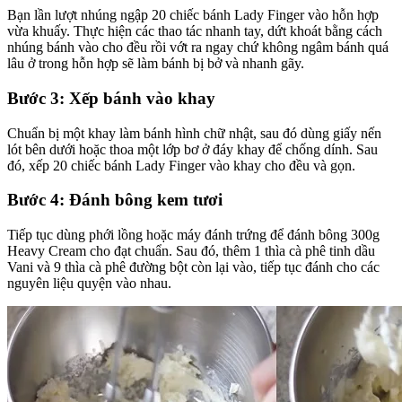
Bạn lần lượt nhúng ngập 20 chiếc bánh Lady Finger vào hỗn hợp
vừa khuấy. Thực hiện các thao tác nhanh tay, dứt khoát bằng cách
nhúng bánh vào cho đều rồi vớt ra ngay chứ không ngâm bánh quá
lâu ở trong hỗn hợp sẽ làm bánh bị bở và nhanh gãy.
Bước 3: Xếp bánh vào khay
Chuẩn bị một khay làm bánh hình chữ nhật, sau đó dùng giấy nến
lót bên dưới hoặc thoa một lớp bơ ở đáy khay để chống dính. Sau
đó, xếp 20 chiếc bánh Lady Finger vào khay cho đều và gọn.
Bước 4: Đánh bông kem tươi
Tiếp tục dùng phới lồng hoặc máy đánh trứng để đánh bông 300g
Heavy Cream cho đạt chuẩn. Sau đó, thêm 1 thìa cà phê tinh dầu
Vani và 9 thìa cà phê đường bột còn lại vào, tiếp tục đánh cho các
nguyên liệu quyện vào nhau.