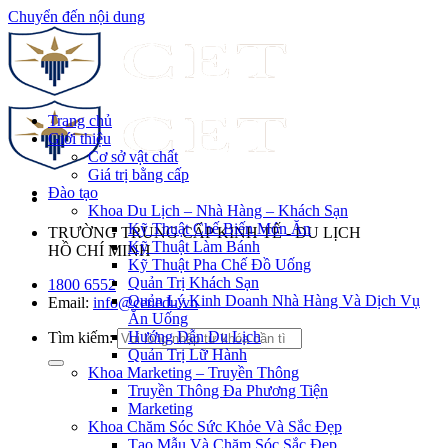
Chuyển đến nội dung
Trang chủ
Giới thiệu
Cơ sở vật chất
Giá trị bằng cấp
Đào tạo
Khoa Du Lịch – Nhà Hàng – Khách Sạn
Kỹ Thuật Chế Biến Món Ăn
TRƯỜNG TRUNG CẤP KINH TẾ - DU LỊCH
Kỹ Thuật Làm Bánh
HỒ CHÍ MINH
Kỹ Thuật Pha Chế Đồ Uống
Quản Trị Khách Sạn
1800 6552
Quản Lý Kinh Doanh Nhà Hàng Và Dịch Vụ
Email:
info@cet.edu.vn
Ăn Uống
Hướng Dẫn Du Lịch
Tìm kiếm:
Quản Trị Lữ Hành
Khoa Marketing – Truyền Thông
Truyền Thông Đa Phương Tiện
Marketing
Khoa Chăm Sóc Sức Khỏe Và Sắc Đẹp
Tạo Mẫu Và Chăm Sóc Sắc Đẹp