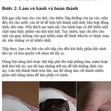
Bước 2: Làm vỏ bánh và hoàn thành
Bột gạo nếp bạn cho vào thố, cho thêm 50g đường còn lại vào, trộn
đều rồi cho nước vào từ từ để trộn bột thành một thấy hỗn hợp đồng
nhất, dẻo mịn. Nếu thích tạo màu sắc cho bánh bạn có thể thêm một
chút màu thực phẩm vào khi trộn bột. Tuy nhiên, bạn chỉ nên cho
một vài giọt, không cho quá nhiều màu để bánh Mochi có được màu
sắc nhẹ nhàng và tự nhiên nhất.
Tiếp theo, bạn cho bột vào nồi hấp cho đến khi thấy phần bột sánh
dẻo lại và hòa quyện với nhau thì lấy ra.
Dùng bột năng khô hoặc bột bắp phủ lên mặt phẳng bàn, mâm hoặc
thớt làm bột áo, sau đó bạn nhúng ướt tay để bột không dính vào
tay. Lăn bột thành hình tròn dài, sau đó dùng dao cắt thành nhiều
phần nhỏ bằng nhau để làm phần vỏ bánh.