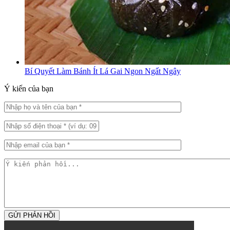
Bí Quyết Làm Bánh Ít Lá Gai Ngon Ngất Ngây
Ý kiến của bạn
GỬI PHẢN HỒI