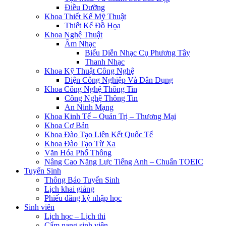
Điều Dưỡng
×
Khoa Thiết Kế Mỹ Thuật
Loading...
Thiết Kế Đồ Họa
Khoa Nghệ Thuật
Âm Nhạc
Biểu Diễn Nhạc Cụ Phương Tây
Thanh Nhạc
Khoa Kỹ Thuật Công Nghệ
Điện Công Nghiệp Và Dân Dụng
Khoa Công Nghệ Thông Tin
Công Nghệ Thông Tin
An Ninh Mạng
Khoa Kinh Tế – Quản Trị – Thương Mại
Khoa Cơ Bản
Khoa Đào Tạo Liên Kết Quốc Tế
Khoa Đào Tạo Từ Xa
Văn Hóa Phổ Thông
Nâng Cao Năng Lực Tiếng Anh – Chuẩn TOEIC
Tuyển Sinh
Thông Báo Tuyển Sinh
Lịch khai giảng
Phiếu đăng ký nhập học
Sinh viên
Lịch học – Lịch thi
Cẩm nang sinh viên