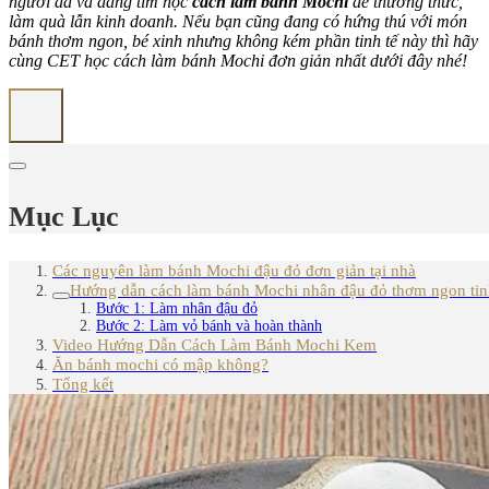
người đã và đang tìm học
cách làm bánh Mochi
để thưởng thức,
làm quà lẫn kinh doanh. Nếu bạn cũng đang có hứng thú với món
bánh thơm ngon, bé xinh nhưng không kém phần tinh tế này thì hãy
cùng CET học cách làm bánh Mochi đơn giản nhất dưới đây nhé!
Mục Lục
Các nguyên làm bánh Mochi đậu đỏ đơn giản tại nhà
Hướng dẫn cách làm bánh Mochi nhân đậu đỏ thơm ngon tin
Bước 1: Làm nhân đậu đỏ
Bước 2: Làm vỏ bánh và hoàn thành
Video Hướng Dẫn Cách Làm Bánh Mochi Kem
Ăn bánh mochi có mập không?
Tổng kết