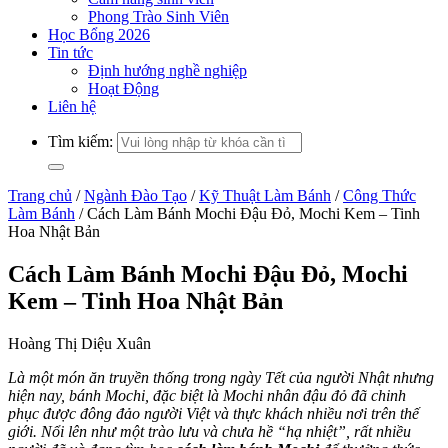
Phong Trào Sinh Viên
Học Bổng 2026
Tin tức
Định hướng nghề nghiệp
Hoạt Động
Liên hệ
Tìm kiếm:
Trang chủ
/
Ngành Đào Tạo
/
Kỹ Thuật Làm Bánh
/
Công Thức
Làm Bánh
/
Cách Làm Bánh Mochi Đậu Đỏ, Mochi Kem – Tinh
Hoa Nhật Bản
Cách Làm Bánh Mochi Đậu Đỏ, Mochi
Kem – Tinh Hoa Nhật Bản
Hoàng Thị Diệu Xuân
Là một món ăn truyền thống trong ngày Tết của người Nhật nhưng
hiện nay, bánh Mochi, đặc biệt là Mochi nhân đậu đỏ đã chinh
phục được đông đảo người Việt và thực khách nhiều nơi trên thế
giới. Nổi lên như một trào lưu và chưa hề “hạ nhiệt”, rất nhiều