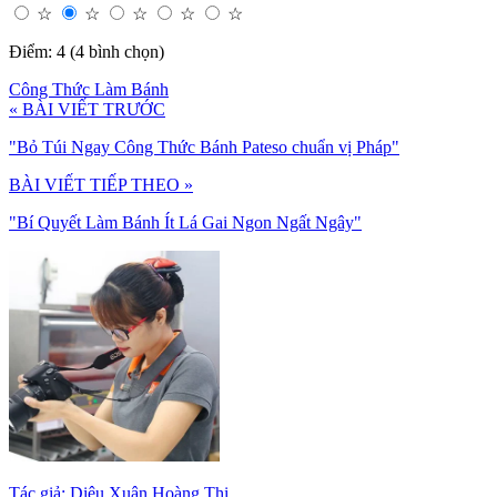
☆
☆
☆
☆
☆
Điểm: 4 (4 bình chọn)
Công Thức Làm Bánh
« BÀI VIẾT TRƯỚC
"Bỏ Túi Ngay Công Thức Bánh Pateso chuẩn vị Pháp"
BÀI VIẾT TIẾP THEO »
"Bí Quyết Làm Bánh Ít Lá Gai Ngon Ngất Ngây"
Tác giả: Diệu Xuân Hoàng Thị