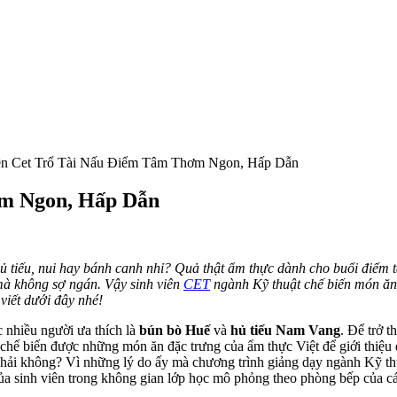
ên Cet Trổ Tài Nấu Điểm Tâm Thơm Ngon, Hấp Dẫn
ơm Ngon, Hấp Dẫn
ủ tiếu, nui hay bánh canh nhỉ? Quả thật ẩm thực dành cho buổi điểm 
mà không sợ ngán. Vậy sinh viên
CET
ngành Kỹ thuật chế biến món ăn
viết dưới đây nhé!
nhiều người ưa thích là
bún bò Huế
và
hủ tiếu Nam Vang
. Để trở 
 chế biến được những món ăn đặc trưng của ẩm thực Việt để giới thiệu
hải không? Vì những lý do ấy mà chương trình giảng dạy ngành Kỹ thu
của sinh viên trong không gian lớp học mô phỏng theo phòng bếp của cá