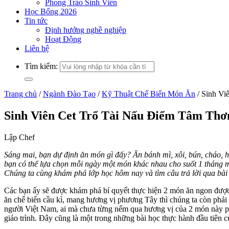
Phong Trào Sinh Viên
Học Bổng 2026
Tin tức
Định hướng nghề nghiệp
Hoạt Động
Liên hệ
Tìm kiếm:
Trang chủ
/
Ngành Đào Tạo
/
Kỹ Thuật Chế Biến Món Ăn
/
Sinh Vi
Sinh Viên Cet Trổ Tài Nấu Điểm Tâm Th
Lập Chef
Sáng mai, bạn dự định ăn món gì đấy? Ăn bánh mì, xôi, bún, cháo, h
bạn có thể lựa chọn mỗi ngày một món khác nhau cho suốt 1 tháng 
Chúng ta cùng khám phá lớp học hôm nay và tìm câu trả lời qua bài 
Các bạn ấy sẽ được khám phá bí quyết thực hiện 2 món ăn ngon được 
ăn chế biến cầu kì, mang hương vị phương Tây thì chúng ta còn phải
người Việt Nam, ai mà chưa từng nếm qua hương vị của 2 món này p
giáo trình. Đây cũng là một trong những bài học thực hành đầu tiên 