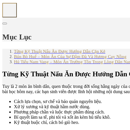
Mục Lục
Từng Kỹ Thuật Nấu Ăn Được Hướng Dẫn Cặn Kẽ
Bún Bò Huế – Món Ăn Của Sự Đậm Đà Và Hương Cay Nồng
Hủ Tiếu Nam Vang – Món Ăn Trường Tồn Trong Lòng Dân N
Từng Kỹ Thuật Nấu Ăn Được Hướng Dẫn
Tuy là 2 món ăn bình dân, quen thuộc trong đời sống hằng ngày của 
bài học hôm nay, các bạn sinh viên được lĩnh hội những nội dung sau
Cách lựa chọn, sơ chế và bảo quản nguyên liệu.
Xử lý xương và kỹ thuật hầm nước dùng.
Phương pháp chần và luộc thực phẩm đúng cách.
Bí quyết làm sa tế, phi tỏi và xốt ăn kèm hủ tiếu khô.
Kỹ thuật buộc chỉ, cách bó giò heo.