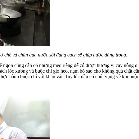
 chế và chần qua nước sôi đúng cách sẽ giúp nước dùng trong.
 tế ngon cũng cần có những mẹo riêng để có được hương vị cay nồng 
 cách lóc xương và buộc chỉ giò heo, nạm bò sao cho không quá chặt cũ
ược thực hành buộc chỉ với khăn vải. Tuy lúc đầu có chút vụng về khi b