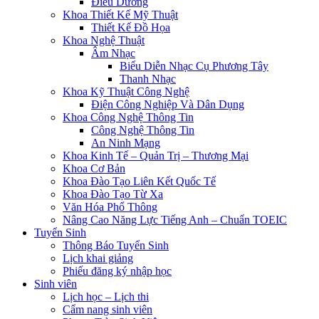
Điều Dưỡng
Khoa Thiết Kế Mỹ Thuật
Thiết Kế Đồ Họa
Khoa Nghệ Thuật
Âm Nhạc
Biểu Diễn Nhạc Cụ Phương Tây
Thanh Nhạc
Khoa Kỹ Thuật Công Nghệ
Điện Công Nghiệp Và Dân Dụng
Khoa Công Nghệ Thông Tin
Công Nghệ Thông Tin
An Ninh Mạng
Khoa Kinh Tế – Quản Trị – Thương Mại
Khoa Cơ Bản
Khoa Đào Tạo Liên Kết Quốc Tế
Khoa Đào Tạo Từ Xa
Văn Hóa Phổ Thông
Nâng Cao Năng Lực Tiếng Anh – Chuẩn TOEIC
Tuyển Sinh
Thông Báo Tuyển Sinh
Lịch khai giảng
Phiếu đăng ký nhập học
Sinh viên
Lịch học – Lịch thi
Cẩm nang sinh viên