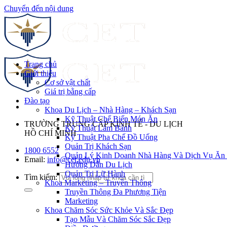
Chuyển đến nội dung
Trang chủ
Giới thiệu
Cơ sở vật chất
Giá trị bằng cấp
Đào tạo
Khoa Du Lịch – Nhà Hàng – Khách Sạn
Kỹ Thuật Chế Biến Món Ăn
TRƯỜNG TRUNG CẤP KINH TẾ - DU LỊCH
Kỹ Thuật Làm Bánh
HỒ CHÍ MINH
Kỹ Thuật Pha Chế Đồ Uống
Quản Trị Khách Sạn
1800 6552
Quản Lý Kinh Doanh Nhà Hàng Và Dịch Vụ Ăn
Email:
info@cet.edu.vn
Hướng Dẫn Du Lịch
Quản Trị Lữ Hành
Tìm kiếm:
Khoa Marketing – Truyền Thông
Truyền Thông Đa Phương Tiện
Marketing
Khoa Chăm Sóc Sức Khỏe Và Sắc Đẹp
Tạo Mẫu Và Chăm Sóc Sắc Đẹp