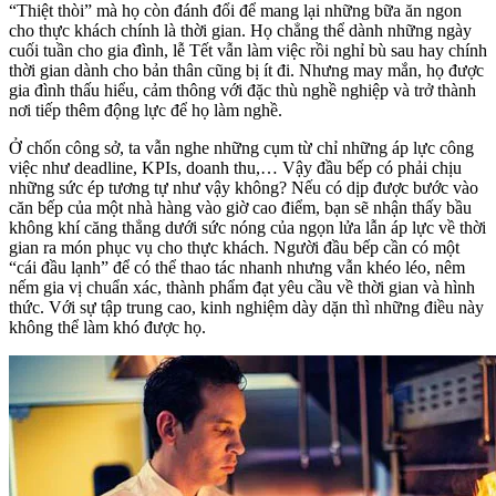
“Thiệt thòi” mà họ còn đánh đổi để mang lại những bữa ăn ngon
cho thực khách chính là thời gian. Họ chẳng thể dành những ngày
cuối tuần cho gia đình, lễ Tết vẫn làm việc rồi nghỉ bù sau hay chính
thời gian dành cho bản thân cũng bị ít đi. Nhưng may mắn, họ được
gia đình thấu hiểu, cảm thông với đặc thù nghề nghiệp và trở thành
nơi tiếp thêm động lực để họ làm nghề.
Ở chốn công sở, ta vẫn nghe những cụm từ chỉ những áp lực công
việc như deadline, KPIs, doanh thu,… Vậy đầu bếp có phải chịu
những sức ép tương tự như vậy không? Nếu có dịp được bước vào
căn bếp của một nhà hàng vào giờ cao điểm, bạn sẽ nhận thấy bầu
không khí căng thẳng dưới sức nóng của ngọn lửa lẫn áp lực về thời
gian ra món phục vụ cho thực khách. Người đầu bếp cần có một
“cái đầu lạnh” để có thể thao tác nhanh nhưng vẫn khéo léo, nêm
nếm gia vị chuẩn xác, thành phẩm đạt yêu cầu về thời gian và hình
thức. Với sự tập trung cao, kinh nghiệm dày dặn thì những điều này
không thể làm khó được họ.