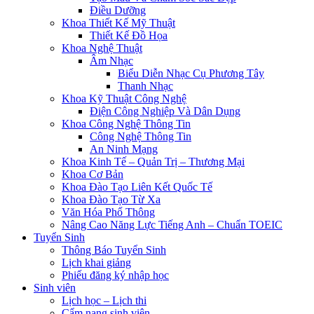
Điều Dưỡng
Khoa Thiết Kế Mỹ Thuật
Thiết Kế Đồ Họa
Khoa Nghệ Thuật
Âm Nhạc
Biểu Diễn Nhạc Cụ Phương Tây
Thanh Nhạc
Khoa Kỹ Thuật Công Nghệ
Điện Công Nghiệp Và Dân Dụng
Khoa Công Nghệ Thông Tin
Công Nghệ Thông Tin
An Ninh Mạng
Khoa Kinh Tế – Quản Trị – Thương Mại
Khoa Cơ Bản
Khoa Đào Tạo Liên Kết Quốc Tế
Khoa Đào Tạo Từ Xa
Văn Hóa Phổ Thông
Nâng Cao Năng Lực Tiếng Anh – Chuẩn TOEIC
Tuyển Sinh
Thông Báo Tuyển Sinh
Lịch khai giảng
Phiếu đăng ký nhập học
Sinh viên
Lịch học – Lịch thi
Cẩm nang sinh viên