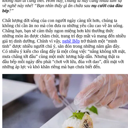
không hẳn ai cũng biết. Hôm nay, chúng ta hãy cùng nhau tâm sự
về nghề này nhé! “Bạn nhìn thấy gì ẩn chứa sau
nụ cười của đầu
bếp
?”
Chất lượng đời sống của con người ngày càng tốt hơn, chúng ta
không chỉ cần ăn no mà còn đưa ra những yêu cầu cao về ăn uống.
Chẳng hạn, bạn sẽ cảm thấy ngon miệng hơn khi thưởng thức
những món ăn được chăm chút, trang trí đẹp mắt và mang đến nhiều
giá trị dinh dưỡng. Chính vì vậy,
nghề Bếp
trở thành một “minh
tinh” được nhiều người chú ý, săn đón trong những năm gần đây.
Có nhiều ý kiến cho rằng đây là một công việc “nắng không tới mặt,
mưa chẳng tới đầu” cùng một mức lương hấp dẫn. Nhưng thật ra
đầu bếp mỗi ngày đều phải “chơi với lửa, đùa với dao”, đối mặt với
những áp lực và khó khăn riêng mà bạn chưa biết đến.