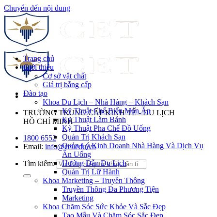
Chuyển đến nội dung
Trang chủ
Giới thiệu
Cơ sở vật chất
Giá trị bằng cấp
Đào tạo
Khoa Du Lịch – Nhà Hàng – Khách Sạn
Kỹ Thuật Chế Biến Món Ăn
TRƯỜNG TRUNG CẤP KINH TẾ - DU LỊCH
Kỹ Thuật Làm Bánh
HỒ CHÍ MINH
Kỹ Thuật Pha Chế Đồ Uống
Quản Trị Khách Sạn
1800 6552
Quản Lý Kinh Doanh Nhà Hàng Và Dịch Vụ
Email:
info@cet.edu.vn
Ăn Uống
Hướng Dẫn Du Lịch
Tìm kiếm:
Quản Trị Lữ Hành
Khoa Marketing – Truyền Thông
Truyền Thông Đa Phương Tiện
Marketing
Khoa Chăm Sóc Sức Khỏe Và Sắc Đẹp
Tạo Mẫu Và Chăm Sóc Sắc Đẹp