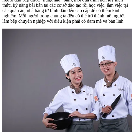
thức, kỹ năng bài bản tại các cơ sở đào tạo rồi học việc, làm việc tại
các quán ăn, nhà hàng từ bình dân đến cao cấp để có thêm kinh
nghiệm. Mỗi người trong chúng ta đều có thể trở thành một người
làm bếp chuyên nghiệp với điều kiện phải có đam mê và bản lĩnh.