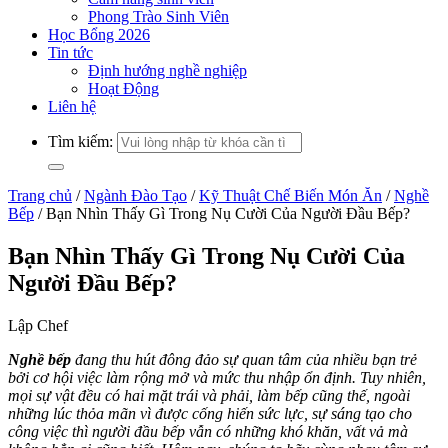
Phong Trào Sinh Viên
Học Bổng 2026
Tin tức
Định hướng nghề nghiệp
Hoạt Động
Liên hệ
Tìm kiếm:
Trang chủ
/
Ngành Đào Tạo
/
Kỹ Thuật Chế Biến Món Ăn
/
Nghề
Bếp
/
Bạn Nhìn Thấy Gì Trong Nụ Cười Của Người Đầu Bếp?
Bạn Nhìn Thấy Gì Trong Nụ Cười Của
Người Đầu Bếp?
Lập Chef
Nghề bếp
đang thu hút đông đảo sự quan tâm của nhiều bạn trẻ
bởi cơ hội việc làm rộng mở và mức thu nhập ổn định. Tuy nhiên,
mọi sự vật đều có hai mặt trái và phải, làm bếp cũng thế, ngoài
những lúc thỏa mãn vì được cống hiến sức lực, sự sáng tạo cho
công việc thì người đầu bếp vẫn có những khó khăn, vất vả mà