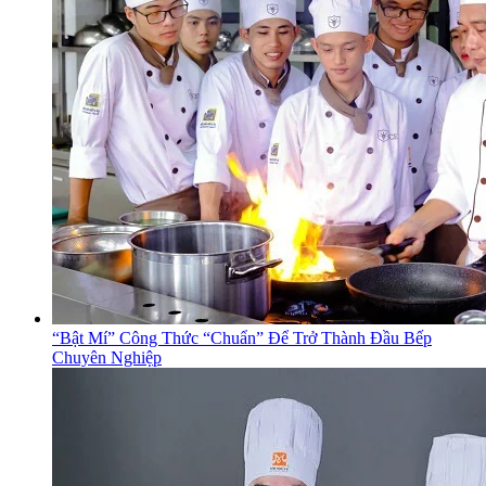
“Bật Mí” Công Thức “Chuẩn” Để Trở Thành Đầu Bếp
Chuyên Nghiệp