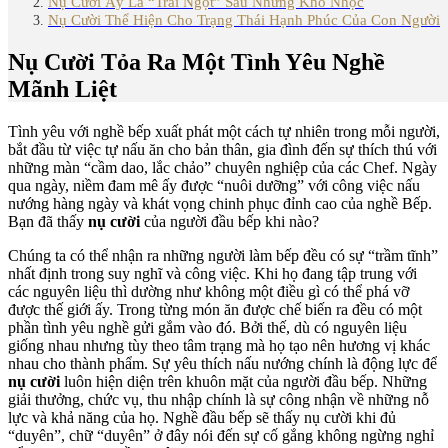
Nụ Cười Ấy Là “Trái Ngọt” Sau Những Khó Nhọc
Nụ Cười Thể Hiện Cho Trạng Thái Hạnh Phúc Của Con Người
Nụ Cười Tỏa Ra Một Tình Yêu Nghề
Mãnh Liệt
Tình yêu với nghề bếp xuất phát một cách tự nhiên trong mỗi người,
bắt đầu từ việc tự nấu ăn cho bản thân, gia đình đến sự thích thú với
những màn “cầm dao, lắc chảo” chuyên nghiệp của các Chef. Ngày
qua ngày, niềm đam mê ấy được “nuôi dưỡng” với công việc nấu
nướng hàng ngày và khát vọng chinh phục đỉnh cao của nghề Bếp.
Bạn đã thấy
nụ cười
của người đầu bếp khi nào?
Chúng ta có thể nhận ra những người làm bếp đều có sự “trầm tĩnh”
nhất định trong suy nghĩ và công việc. Khi họ đang tập trung với
các nguyên liệu thì dường như không một điều gì có thể phá vỡ
được thế giới ấy. Trong từng món ăn được chế biến ra đều có một
phần tình yêu nghề gửi gắm vào đó. Bởi thế, dù có nguyên liệu
giống nhau nhưng tùy theo tâm trạng mà họ tạo nên hương vị khác
nhau cho thành phẩm. Sự yêu thích nấu nướng chính là động lực để
nụ cười
luôn hiện diện trên khuôn mặt của người đầu bếp. Những
giải thưởng, chức vụ, thu nhập chính là sự công nhận về những nỗ
lực và khả năng của họ. Nghề đầu bếp sẽ thấy nụ cười khi đủ
“duyên”, chữ “duyên” ở đây nói đến sự cố gắng không ngừng nghỉ