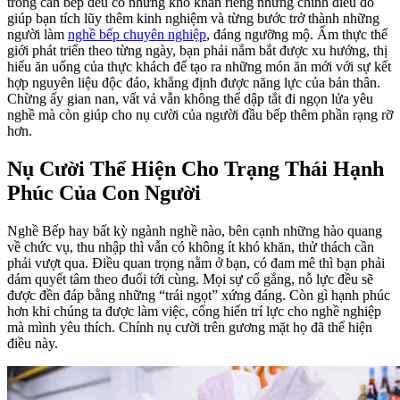
trong căn bếp đều có những khó khăn riêng nhưng chính điều đó
giúp bạn tích lũy thêm kinh nghiệm và từng bước trở thành những
người làm
nghề bếp chuyên nghiệp
, đáng ngưỡng mộ. Ẩm thực thế
giới phát triển theo từng ngày, bạn phải nắm bắt được xu hướng, thị
hiếu ăn uống của thực khách để tạo ra những món ăn mới với sự kết
hợp nguyên liệu độc đáo, khẳng định được năng lực của bản thân.
Chừng ấy gian nan, vất vả vẫn không thể dập tắt đi ngọn lửa yêu
nghề mà còn giúp cho nụ cười của người đầu bếp thêm phần rạng rỡ
hơn.
Nụ Cười Thể Hiện Cho Trạng Thái Hạnh
Phúc Của Con Người
Nghề Bếp hay bất kỳ ngành nghề nào, bên cạnh những hào quang
về chức vụ, thu nhập thì vẫn có không ít khó khăn, thử thách cần
phải vượt qua. Điều quan trọng nằm ở bạn, có đam mê thì bạn phải
dám quyết tâm theo đuổi tới cùng. Mọi sự cố gắng, nỗ lực đều sẽ
được đền đáp bằng những “trái ngọt” xứng đáng. Còn gì hạnh phúc
hơn khi chúng ta được làm việc, cống hiến trí lực cho nghề nghiệp
mà mình yêu thích. Chính nụ cười trên gương mặt họ đã thể hiện
điều này.