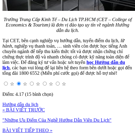
Trường Trung Cấp Kinh Tế – Du Lịch TP.HCM (CET – College of
Economics & Tourism) là đơn vị đào tạo uy tín về ngành Hướng
dẫn du lịch.
Tại CET, bên cạnh nghiệp vụ hướng dẫn, tuyến điểm du lịch,
lữ
hành
, nghiệp vụ thanh toán, … sinh viên còn được học tiếng Anh
chuyên ngành để tiếp thu kiến thức tốt và được nhận chứng chỉ
chứng thực trình độ và nhanh chóng có được kỹ năng toàn diện để
làm việc. Để đăng ký tư vấn hoặc xét tuyển
học Hướng dẫn du
lịch
, các bạn vui lòng để lại liên hệ theo form bên dưới hoặc gọi đến
tổng đài 1800 6552 (Miễn phí cước gọi) để được hỗ trợ nhé!
☆
☆
☆
☆
☆
Điểm: 4.17 (15 bình chọn)
Hướng dẫn du lịch
« BÀI VIẾT TRƯỚC
"Những Ưu Điểm Của Nghề Hướng Dẫn Viên Du Lịch"
BÀI VIẾT TIẾP THEO »