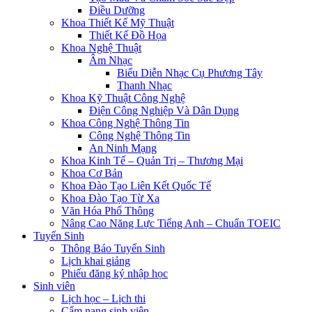
Điều Dưỡng
Khoa Thiết Kế Mỹ Thuật
Thiết Kế Đồ Họa
Khoa Nghệ Thuật
Âm Nhạc
Biểu Diễn Nhạc Cụ Phương Tây
Thanh Nhạc
Khoa Kỹ Thuật Công Nghệ
Điện Công Nghiệp Và Dân Dụng
Khoa Công Nghệ Thông Tin
Công Nghệ Thông Tin
An Ninh Mạng
Khoa Kinh Tế – Quản Trị – Thương Mại
Khoa Cơ Bản
Khoa Đào Tạo Liên Kết Quốc Tế
Khoa Đào Tạo Từ Xa
Văn Hóa Phổ Thông
Nâng Cao Năng Lực Tiếng Anh – Chuẩn TOEIC
Tuyển Sinh
Thông Báo Tuyển Sinh
Lịch khai giảng
Phiếu đăng ký nhập học
Sinh viên
Lịch học – Lịch thi
Cẩm nang sinh viên