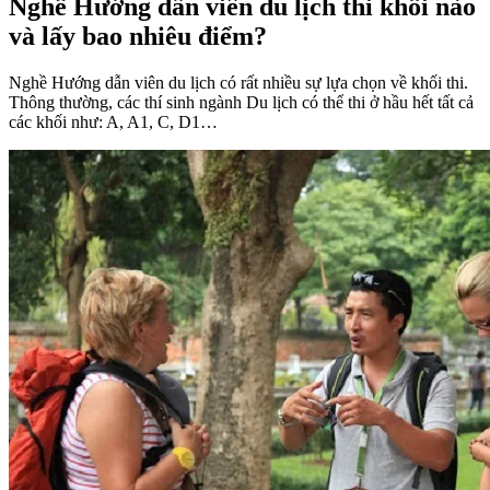
Nghề Hướng dẫn viên du lịch thi khối nào
và lấy bao nhiêu điểm?
Nghề Hướng dẫn viên du lịch có rất nhiều sự lựa chọn về khối thi.
Thông thường, các thí sinh ngành Du lịch có thể thi ở hầu hết tất cả
các khối như: A, A1, C, D1…