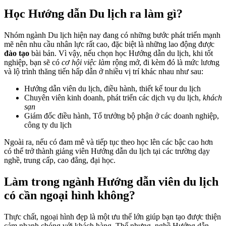
Học Hướng dẫn Du lịch ra làm gì?
Nhóm ngành Du lịch hiện nay đang có những bước phát triển mạnh
mẽ nên nhu cầu nhân lực rất cao, đặc biệt là những lao động được
đào tạo
bài bản. Vì vậy, nếu chọn học Hướng dẫn du lịch, khi tốt
nghiệp, bạn sẽ có
cơ hội việc làm
rộng mở, đi kèm đó là mức lương
và lộ trình thăng tiến hấp dẫn ở nhiều vị trí khác nhau như sau:
Hướng dẫn viên du lịch, điều hành, thiết kế tour du lịch
Chuyên viên kinh doanh, phát triển các dịch vụ du lịch,
khách
sạn
Giám đốc điều hành, Tổ trưởng bộ phận ở các doanh nghiệp,
công ty du lịch
Ngoài ra, nếu có đam mê và tiếp tục theo học lên các bậc cao hơn
có thể trở thành giảng viên Hướng dẫn du lịch tại các trường dạy
nghề, trung cấp, cao đẳng, đại học.
Làm trong ngành Hướng dẫn viên du lịch
có cần ngoại hình không?
Thực chất, ngoại hình đẹp là một ưu thế lớn giúp bạn tạo được thiện
cảm nhanh chóng với khách hàng. Thế nhưng, nghề Hướng dẫn