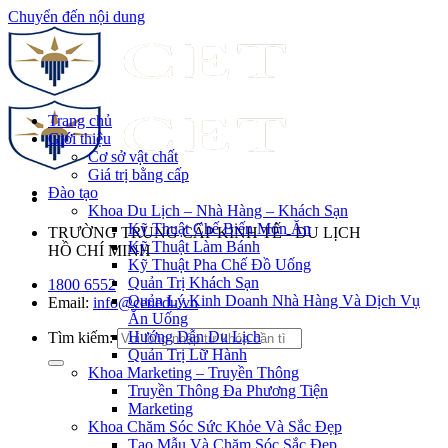
Chuyển đến nội dung
Trang chủ
Giới thiệu
Cơ sở vật chất
Giá trị bằng cấp
Đào tạo
Khoa Du Lịch – Nhà Hàng – Khách Sạn
Kỹ Thuật Chế Biến Món Ăn
TRƯỜNG TRUNG CẤP KINH TẾ - DU LỊCH
Kỹ Thuật Làm Bánh
HỒ CHÍ MINH
Kỹ Thuật Pha Chế Đồ Uống
Quản Trị Khách Sạn
1800 6552
Quản Lý Kinh Doanh Nhà Hàng Và Dịch Vụ
Email:
info@cet.edu.vn
Ăn Uống
Hướng Dẫn Du Lịch
Tìm kiếm:
Quản Trị Lữ Hành
Khoa Marketing – Truyền Thông
Truyền Thông Đa Phương Tiện
Marketing
Khoa Chăm Sóc Sức Khỏe Và Sắc Đẹp
Tạo Mẫu Và Chăm Sóc Sắc Đẹp