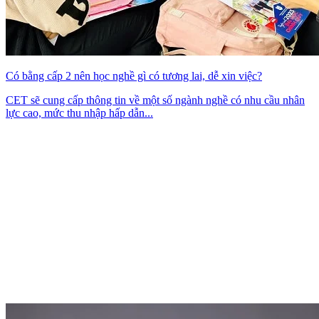
Có bằng cấp 2 nên học nghề gì có tương lai, dễ xin việc?
CET sẽ cung cấp thông tin về một số ngành nghề có nhu cầu nhân
lực cao, mức thu nhập hấp dẫn...