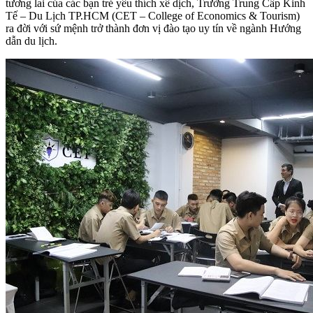
tương lai của các bạn trẻ yêu thích xê dịch, Trường Trung Cấp Kinh
Tế – Du Lịch TP.HCM (CET – College of Economics & Tourism)
ra đời với sứ mệnh trở thành đơn vị đào tạo uy tín về ngành Hướng
dẫn du lịch.