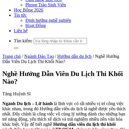
Phong Trào Sinh Viên
Học Bổng 2026
Tin tức
Định hướng nghề nghiệp
Hoạt Động
Liên hệ
Tìm kiếm:
Trang chủ
/
Ngành Đào Tạo
/
Hướng dẫn du lịch
/
Nghề Hướng
Dẫn Viên Du Lịch Thi Khối Nào?
Nghề Hướng Dẫn Viên Du Lịch Thi Khối
Nào?
Tăng Huỳnh Sĩ
Ngành Du lịch – Lữ hành
là lĩnh vực có rất nhiều vị trí công việc
khác nhau, trong đó Hướng dẫn viên du lịch là nghề được yêu thích
nhất. Đây chính là công việc vô cùng lý tưởng dành cho những bạn
trẻ năng động, yêu thích xê dịch và trải nghiệm nhiều nền văn hóa
khác biệt. Vậy để biết nghề
Hướng dẫn viên du lịch thi khối