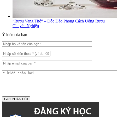
“Rượu Vang Thở” – Độc Đáo Phong Cách Uống Rượu
Chuyên Nghiệp
Ý kiến của bạn
GỬI PHẢN HỒI