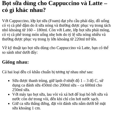
Bọt sữa dùng cho Cappuccino và Latte –
có gì khác nhau?
Với Cappuccino, lớp lọt sữa (Foam) đạt yêu cầu phải dày, đồ uống
có vị cà phê đậm do ít sữa nóng và thường được phục vụ trong tách
nhỏ khoảng từ 160 – 180ml. Còn với Latte, lớp bọt sữa phải mỏng,
có vị cà phê trong món uống nhẹ hơn do tỷ lệ sữa nóng nhiều và
thường được phục vụ trong ly lớn khoảng từ 220ml trở lên.
Về kỹ thuật tạo bọt sữa dùng cho Cappuccino và Latte, bạn có thể
so sánh như dưới đây:
Giống nhau:
Cả hai loại đều có khâu chuẩn bị tương tự nhau như sau:
Sữa được thanh trùng, giữ lạnh ở nhiệt độ 1 – 3 độ C, sử
dụng ca đánh sữa 450ml cho 200ml sữa – ca 600ml cho
250ml sữa.
Với máy tạo bọt sữa, lau vòi và xả hơi để loại bỏ hết sữa và
nước còn dư trong vòi, đến khi chỉ còn hơi nước sạch.
Giữ ca sữa thẳng đứng, đặt vòi đánh sữa nằm dưới bề mặt
sữa khoảng 1 cm.