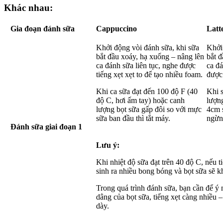
Khác nhau:
Gia đoạn đánh sữa
Cappuccino
Latt
Khởi động vòi đánh sữa, khi sữa
Khởi
bắt đầu xoáy, hạ xuống – nâng lên
bắt đ
ca đánh sữa liên tục, nghe được
ca đ
tiếng xẹt xẹt to để tạo nhiều foam.
được 
Khi ca sữa đạt đến 100 độ F (40
Khi 
độ C, hơi ấm tay) hoặc canh
lượn
lượng bọt sữa gấp đôi so với mực
4cm 
sữa ban đầu thì tắt máy.
ngừng
Đánh sữa giai đoạn 1
Lưu ý:
Khi nhiệt độ sữa đạt trên 40 độ C, nếu t
sinh ra nhiều bong bóng và bọt sữa sẽ 
Trong quá trình đánh sữa, bạn cần để ý 
dâng của bọt sữa, tiếng xẹt càng nhiều – 
dày.