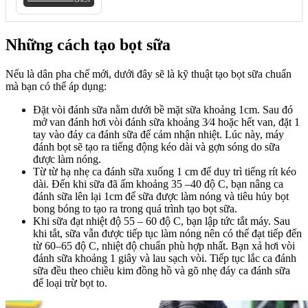
Những cách tạo bọt sữa
Nếu là dân pha chế mới, dưới đây sẽ là kỹ thuật tạo bọt sữa chuẩn
mà bạn có thể áp dụng:
Đặt vòi đánh sữa nằm dưới bề mặt sữa khoảng 1cm. Sau đó
mở van đánh hơi vòi đánh sữa khoảng 3⁄4 hoặc hết van, đặt 1
tay vào đáy ca đánh sữa để cảm nhận nhiệt. Lúc này, máy
đánh bọt sẽ tạo ra tiếng động kéo dài và gợn sóng do sữa
được làm nóng.
Từ từ hạ nhẹ ca đánh sữa xuống 1 cm để duy trì tiếng rít kéo
dài. Đến khi sữa đã ấm khoảng 35 –40 độ C, bạn nâng ca
đánh sữa lên lại 1cm để sữa được làm nóng và tiêu hủy bọt
bong bóng to tạo ra trong quá trình tạo bọt sữa.
Khi sữa đạt nhiệt độ 55 – 60 độ C, bạn lập tức tắt máy. Sau
khi tắt, sữa vẫn được tiếp tục làm nóng nên có thể đạt tiếp đến
từ 60–65 độ C, nhiệt độ chuẩn phù hợp nhất. Bạn xả hơi vòi
đánh sữa khoảng 1 giây và lau sạch vòi. Tiếp tục lắc ca đánh
sữa đều theo chiều kim đồng hồ và gõ nhẹ đáy ca đánh sữa
để loại trừ bọt to.