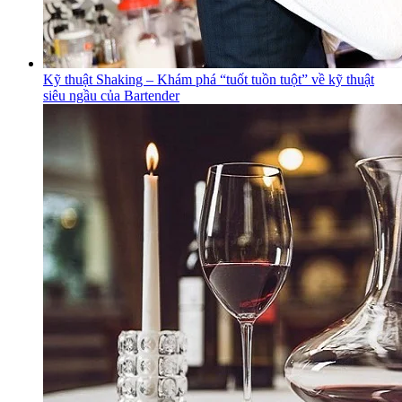
Kỹ thuật Shaking – Khám phá “tuốt tuồn tuột” về kỹ thuật
siêu ngầu của Bartender