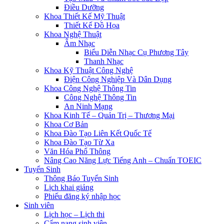
Điều Dưỡng
Khoa Thiết Kế Mỹ Thuật
Thiết Kế Đồ Họa
Khoa Nghệ Thuật
Âm Nhạc
Biểu Diễn Nhạc Cụ Phương Tây
Thanh Nhạc
Khoa Kỹ Thuật Công Nghệ
Điện Công Nghiệp Và Dân Dụng
Khoa Công Nghệ Thông Tin
Công Nghệ Thông Tin
An Ninh Mạng
Khoa Kinh Tế – Quản Trị – Thương Mại
Khoa Cơ Bản
Khoa Đào Tạo Liên Kết Quốc Tế
Khoa Đào Tạo Từ Xa
Văn Hóa Phổ Thông
Nâng Cao Năng Lực Tiếng Anh – Chuẩn TOEIC
Tuyển Sinh
Thông Báo Tuyển Sinh
Lịch khai giảng
Phiếu đăng ký nhập học
Sinh viên
Lịch học – Lịch thi
Cẩm nang sinh viên