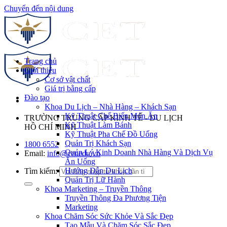
Chuyển đến nội dung
Trang chủ
Giới thiệu
Cơ sở vật chất
Giá trị bằng cấp
Đào tạo
Khoa Du Lịch – Nhà Hàng – Khách Sạn
Kỹ Thuật Chế Biến Món Ăn
TRƯỜNG TRUNG CẤP KINH TẾ - DU LỊCH
Kỹ Thuật Làm Bánh
HỒ CHÍ MINH
Kỹ Thuật Pha Chế Đồ Uống
Quản Trị Khách Sạn
1800 6552
Quản Lý Kinh Doanh Nhà Hàng Và Dịch Vụ
Email:
info@cet.edu.vn
Ăn Uống
Hướng Dẫn Du Lịch
Tìm kiếm:
Quản Trị Lữ Hành
Khoa Marketing – Truyền Thông
Truyền Thông Đa Phương Tiện
Marketing
Khoa Chăm Sóc Sức Khỏe Và Sắc Đẹp
Tạo Mẫu Và Chăm Sóc Sắc Đẹp