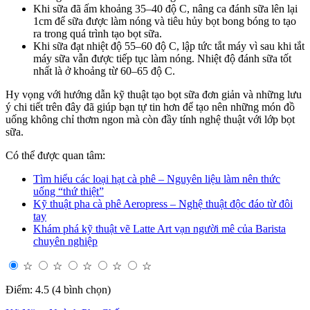
Khi sữa đã ấm khoảng 35–40 độ C, nâng ca đánh sữa lên lại
1cm để sữa được làm nóng và tiêu hủy bọt bong bóng to tạo
ra trong quá trình tạo bọt sữa.
Khi sữa đạt nhiệt độ 55–60 độ C, lập tức tắt máy vì sau khi tắt
máy sữa vẫn được tiếp tục làm nóng. Nhiệt độ đánh sữa tốt
nhất là ở khoảng từ 60–65 độ C.
Hy vọng với hướng dẫn kỹ thuật tạo bọt sữa đơn giản và những lưu
ý chi tiết trên đây đã giúp bạn tự tin hơn để tạo nên những món đồ
uống không chỉ thơm ngon mà còn đầy tính nghệ thuật với lớp bọt
sữa.
Có thể được quan tâm:
Tìm hiểu các loại hạt cà phê – Nguyên liệu làm nên thức
uống “thứ thiệt”
Kỹ thuật pha cà phê Aeropress – Nghệ thuật độc đáo từ đôi
tay
Khám phá kỹ thuật vẽ Latte Art vạn người mê của Barista
chuyên nghiệp
☆
☆
☆
☆
☆
Điểm: 4.5 (4 bình chọn)