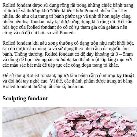
Rolled fondant được sử dụng rộng rãi trong những chiếc bánh trang
trí tinh tế và thường khó “điều khiển” hơn Poured nhiều lần. Tuy
nhiên, do nhu cầu trang trí bánh phức tạp và tinh tế hơn ngày càng
nhiều nên loại fondant này lại được ứng dụng khá rộng rãi. Kết cấu
hóa học của Rolled fondant do có có sự tham gia của gelatin nên
cứng và có độ dai hơn so với Poured.
Rolled fondant khi nấu xong thường có dạng tròn như một khối bột,
sau đó được cán mỏng ra và sử dụng theo nhu cầu của người làm
bánh. Thông thường, Rolled fondant có độ dày khoảng từ 3 – 5mm
và dùng để bọc bên ngoài
cốt bánh
, tạo thành một lớp láng mịn với
các màu sắc bắt mắt để tiếp tục các công đoạn trang trí khác.
Để sử dụng Rolled fondant, người làm bánh cần có những
kỹ thuật
và đòi hỏi tay nghề cao. Vì thế, các thành phẩm được trang trí bằng
Rolled fondant thường rất cầu kì, hoàn mĩ.
Sculpting fondant