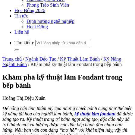
Phong Trào Sinh Viên
Học Bổng 2026
Tin tức
Định hướng nghề nghiệp
Hoạt Động
Liên hệ
Tìm kiếm:
Trang chủ
/
Ngành Đào Tạo
/
Kỹ Thuật Làm Bánh
/
Kỹ Năng
Ngành Bánh
/
Khám phá kỹ thuật làm Fondant trong bếp bánh
Khám phá kỹ thuật làm Fondant trong
bếp bánh
Hoàng Thị Diệu Xuân
Để nâng cấp tính thẩm mỹ của những chiếc bánh cũng như thể hiện
kỹ năng tài hoa của người làm bánh,
kỹ thuật làm fondant
đã được
sáng tạo ra. Kỹ
thuật
trang trí bánh ngọt sáng tạo, độc đáo này đã
trở thành một xu hướng được các đầu bếp bánh đón nhận hào
hứng. Nếu bạn vẫn còn đang “mơ hồ” với khái niệm này, vậy thì