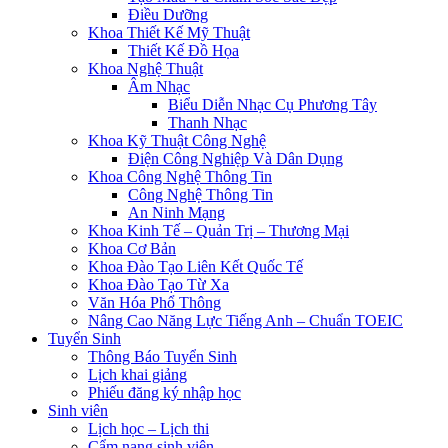
Điều Dưỡng
Khoa Thiết Kế Mỹ Thuật
Thiết Kế Đồ Họa
Khoa Nghệ Thuật
Âm Nhạc
Biểu Diễn Nhạc Cụ Phương Tây
Thanh Nhạc
Khoa Kỹ Thuật Công Nghệ
Điện Công Nghiệp Và Dân Dụng
Khoa Công Nghệ Thông Tin
Công Nghệ Thông Tin
An Ninh Mạng
Khoa Kinh Tế – Quản Trị – Thương Mại
Khoa Cơ Bản
Khoa Đào Tạo Liên Kết Quốc Tế
Khoa Đào Tạo Từ Xa
Văn Hóa Phổ Thông
Nâng Cao Năng Lực Tiếng Anh – Chuẩn TOEIC
Tuyển Sinh
Thông Báo Tuyển Sinh
Lịch khai giảng
Phiếu đăng ký nhập học
Sinh viên
Lịch học – Lịch thi
Cẩm nang sinh viên