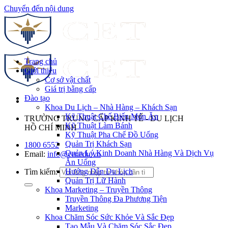
Chuyển đến nội dung
Trang chủ
Giới thiệu
Cơ sở vật chất
Giá trị bằng cấp
Đào tạo
Khoa Du Lịch – Nhà Hàng – Khách Sạn
Kỹ Thuật Chế Biến Món Ăn
TRƯỜNG TRUNG CẤP KINH TẾ - DU LỊCH
Kỹ Thuật Làm Bánh
HỒ CHÍ MINH
Kỹ Thuật Pha Chế Đồ Uống
Quản Trị Khách Sạn
1800 6552
Quản Lý Kinh Doanh Nhà Hàng Và Dịch Vụ
Email:
info@cet.edu.vn
Ăn Uống
Hướng Dẫn Du Lịch
Tìm kiếm:
Quản Trị Lữ Hành
Khoa Marketing – Truyền Thông
Truyền Thông Đa Phương Tiện
Marketing
Khoa Chăm Sóc Sức Khỏe Và Sắc Đẹp
Tạo Mẫu Và Chăm Sóc Sắc Đẹp