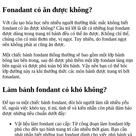
Fonadant có ăn được không?
Với cấu tạo hóa học nên nhiều nguời thường thắc mắc không biết
fondant có ăn được không? Câu trả lời là tất cả những loại fondant
được dùng trong trang trí bánh đều có thể ăn được. Không chỉ thế,
chúng còn có mùi thơm nhẹ, vị ngọt. Tuy nhiên, do fondant ngọt
nên không phải ai cũng ăn được.
Một chiếc bánh fondant thông thường sẽ bao gồm một lớp bánh
bông lan bên trong, sau đó được phủ thêm một lớp fondant láng mịn
bên ngoài và được phủ toàn bộ lên bánh. Vậy nên bạn có thể bóc
lớp đường này ra khi thưởng thức các món bánh được trang trí bởi
fonadant.
Làm bánh fondant có khó không?
Để tạo ra một chiếc bánh fondant, đòi hỏi người làm rất nhiều yếu
tố, ngoài việc khéo tay, tỉ mỉ, tinh tế và kiên nhẫn còn phải đảm bảo
được những tiêu chuẩn dưới đây:
Vật liệu làm fondant cao cấp: Từ công đoạn làm fondant lớp
phủ cho đến tạo hình trang trí cần nhiều thời gian. Bạn cần
phải phân biệt những loại fondant dành cho việc phủ bánh và