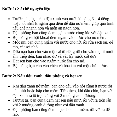
Bước 1: Sơ chế nguyên liệu
Trước tiên, bạn cho đậu xanh vào nước khoảng 3 – 4 tiếng
hoặc tốt nhất là ngâm quá đêm để đậu nở mềm, giúp quá trình
nấu chè nhanh hơn và món ăn ngon hơn.
Đậu phộng bạn cũng đem ngâm nước cùng lúc với đậu xanh.
Bột báng và bột khoai đem ngâm vào nước cho nở mềm.
Mộc nhĩ bạn cũng ngâm với nước cho nở, rồi rửa sạch lại, để
ráo, cắt sợi nhỏ.
Dừa nạo bạn cho vào một cái tô riêng rồi cho vào một ít nước
ấm. Tiếp đến, bạn nhào đừ và vắt lấy nước cốt dừa.
Hạt sen bạn cho vào ngâm nước ấm cho nở.
Bột năng bạn cho vào chén và hòa tan với một chút nước.
Bước 2: Nấu đậu xanh, đậu phộng và hạt sen
Khi đậu xanh nở mềm, bạn cho đậu vào nồi cùng ít nước rồi
nấu nhừ hoặc hấp cho mềm. Tiếp theo, khi đậu chín, bạn vớt
đậu xanh ra tô trộn cùng với 2 muỗng canh đường.
Tương tự, bạn cũng đem hạt sen nấu nhừ, rồi vớt ra trộn lẫn
với 2 muỗng canh đường như với đậu xanh.
Đậu phộng bạn cũng đem luộc cho chín mềm, rồi vớt ra để
ráo.