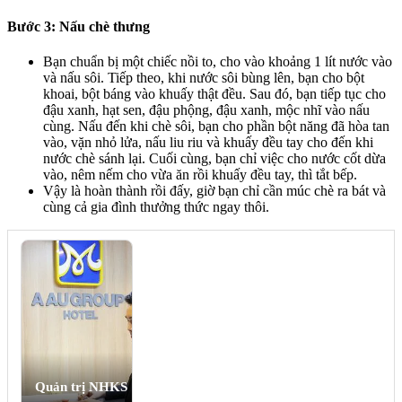
Bước 3: Nấu chè thưng
Bạn chuẩn bị một chiếc nồi to, cho vào khoảng 1 lít nước vào
và nấu sôi. Tiếp theo, khi nước sôi bùng lên, bạn cho bột
khoai, bột báng vào khuấy thật đều. Sau đó, bạn tiếp tục cho
đậu xanh, hạt sen, đậu phộng, đậu xanh, mộc nhĩ vào nấu
cùng. Nấu đến khi chè sôi, bạn cho phần bột năng đã hòa tan
vào, vặn nhỏ lửa, nấu liu riu và khuấy đều tay cho đến khi
nước chè sánh lại. Cuối cùng, bạn chỉ việc cho nước cốt dừa
vào, nêm nếm cho vừa ăn rồi khuấy đều tay, thì tắt bếp.
Vậy là hoàn thành rồi đấy, giờ bạn chỉ cần múc chè ra bát và
cùng cả gia đình thưởng thức ngay thôi.
Quản trị NHKS