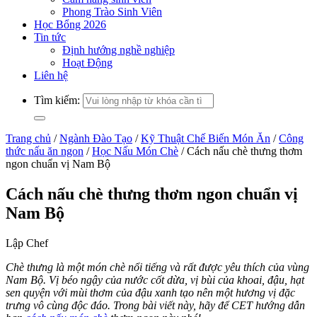
Phong Trào Sinh Viên
Học Bổng 2026
Tin tức
Định hướng nghề nghiệp
Hoạt Động
Liên hệ
Tìm kiếm:
Trang chủ
/
Ngành Đào Tạo
/
Kỹ Thuật Chế Biến Món Ăn
/
Công
thức nấu ăn ngon
/
Học Nấu Món Chè
/
Cách nấu chè thưng thơm
ngon chuẩn vị Nam Bộ
Cách nấu chè thưng thơm ngon chuẩn vị
Nam Bộ
Lập Chef
Chè thưng là một món chè nổi tiếng và rất được yêu thích của vùng
Nam Bộ. Vị béo ngậy của nước cốt dừa, vị bùi của khoai, đậu, hạt
sen quyện với mùi thơm của đậu xanh tạo nên một hương vị đặc
trưng vô cùng độc đáo. Trong bài viết này, hãy để CET hướng dẫn