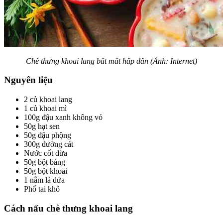
Chè thưng khoai lang bắt mắt hấp dẫn (Ảnh: Internet)
Nguyên liệu
2 củ khoai lang
1 củ khoai mì
100g đậu xanh không vỏ
50g hạt sen
50g đậu phộng
300g đường cát
Nước cốt dừa
50g bột báng
50g bột khoai
1 nắm lá dứa
Phổ tai khô
Cách nấu chè thưng khoai lang