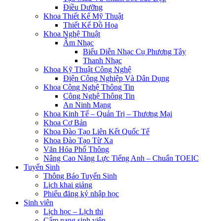
Điều Dưỡng
Khoa Thiết Kế Mỹ Thuật
Thiết Kế Đồ Họa
Khoa Nghệ Thuật
Âm Nhạc
Biểu Diễn Nhạc Cụ Phương Tây
Thanh Nhạc
Khoa Kỹ Thuật Công Nghệ
Điện Công Nghiệp Và Dân Dụng
Khoa Công Nghệ Thông Tin
Công Nghệ Thông Tin
An Ninh Mạng
Khoa Kinh Tế – Quản Trị – Thương Mại
Khoa Cơ Bản
Khoa Đào Tạo Liên Kết Quốc Tế
Khoa Đào Tạo Từ Xa
Văn Hóa Phổ Thông
Nâng Cao Năng Lực Tiếng Anh – Chuẩn TOEIC
Tuyển Sinh
Thông Báo Tuyển Sinh
Lịch khai giảng
Phiếu đăng ký nhập học
Sinh viên
Lịch học – Lịch thi
Cẩm nang sinh viên