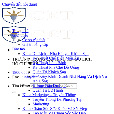
Chuyển đến nội dung
Trang chủ
Giới thiệu
Cơ sở vật chất
Giá trị bằng cấp
Đào tạo
Khoa Du Lịch – Nhà Hàng – Khách Sạn
Kỹ Thuật Chế Biến Món Ăn
TRƯỜNG TRUNG CẤP KINH TẾ - DU LỊCH
Kỹ Thuật Làm Bánh
HỒ CHÍ MINH
Kỹ Thuật Pha Chế Đồ Uống
Quản Trị Khách Sạn
1800 6552
Quản Lý Kinh Doanh Nhà Hàng Và Dịch Vụ
Email:
info@cet.edu.vn
Ăn Uống
Hướng Dẫn Du Lịch
Tìm kiếm:
Quản Trị Lữ Hành
Khoa Marketing – Truyền Thông
Truyền Thông Đa Phương Tiện
Marketing
Khoa Chăm Sóc Sức Khỏe Và Sắc Đẹp
Tạo Mẫu Và Chăm Sóc Sắc Đẹp