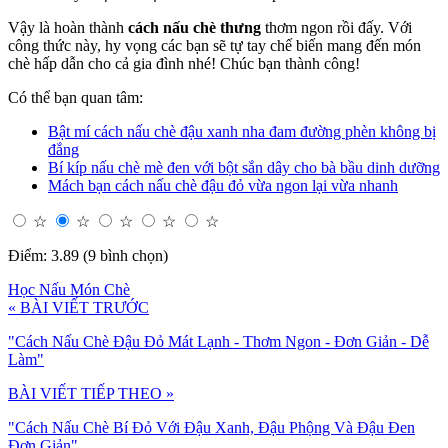
Vậy là hoàn thành
cách nấu chè thưng
thơm ngon rồi đấy. Với
công thức này, hy vọng các bạn sẽ tự tay chế biến mang đến món
chè hấp dẫn cho cả gia đình nhé! Chúc bạn thành công!
Có thể bạn quan tâm:
Bật mí cách nấu chè đậu xanh nha đam đường phèn không bị
đắng
Bí kíp nấu chè mè đen với bột sắn dây cho bà bầu dinh dưỡng
Mách bạn cách nấu chè đậu đỏ vừa ngon lại vừa nhanh
☆
☆
☆
☆
☆
Điểm: 3.89 (9 bình chọn)
Học Nấu Món Chè
« BÀI VIẾT TRƯỚC
"Cách Nấu Chè Đậu Đỏ Mát Lạnh - Thơm Ngon - Đơn Giản - Dễ
Làm"
BÀI VIẾT TIẾP THEO »
"Cách Nấu Chè Bí Đỏ Với Đậu Xanh, Đậu Phộng Và Đậu Đen
Đơn Giản"