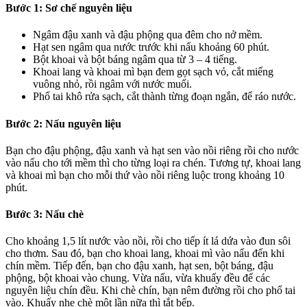
Bước 1: Sơ chế nguyên liệu
Ngâm đậu xanh và đậu phộng qua đêm cho nở mềm.
Hạt sen ngâm qua nước trước khi nấu khoảng 60 phút.
Bột khoai và bột báng ngâm qua từ 3 – 4 tiếng.
Khoai lang và khoai mì bạn đem gọt sạch vỏ, cắt miếng
vuông nhỏ, rồi ngâm với nước muối.
Phổ tai khô rửa sạch, cắt thành từng đoạn ngắn, để ráo nước.
Bước 2: Nấu nguyên liệu
Bạn cho đậu phộng, đậu xanh và hạt sen vào nồi riêng rồi cho nước
vào nấu cho tới mềm thì cho từng loại ra chén. Tương tự, khoai lang
và khoai mì bạn cho mỗi thứ vào nồi riêng luộc trong khoảng 10
phút.
Bước 3: Nấu chè
Cho khoảng 1,5 lít nước vào nồi, rồi cho tiếp ít lá dứa vào đun sôi
cho thơm. Sau đó, bạn cho khoai lang, khoai mì vào nấu đến khi
chín mềm. Tiếp đến, bạn cho đậu xanh, hạt sen, bột báng, đậu
phộng, bột khoai vào chung. Vừa nấu, vừa khuấy đều để các
nguyên liệu chín đều. Khi chè chín, bạn nêm đường rồi cho phổ tai
vào. Khuấy nhẹ chè một lần nữa thì tắt bếp.