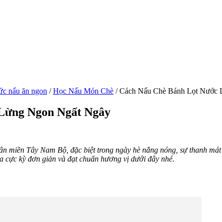
ức nấu ăn ngon
/
Học Nấu Món Chè
/
Cách Nấu Chè Bánh Lọt Nước
Lừng Ngon Ngất Ngây
n miền Tây Nam Bộ, đặc biệt trong ngày hè nắng nóng, sự thanh mát c
a cực kỳ đơn giản và đạt chuẩn hương vị dưới đây nhé.