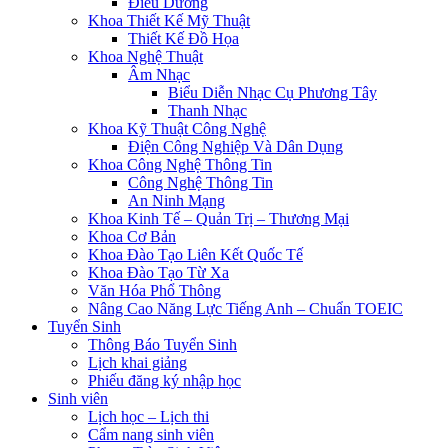
Điều Dưỡng
Khoa Thiết Kế Mỹ Thuật
Thiết Kế Đồ Họa
Khoa Nghệ Thuật
Âm Nhạc
Biểu Diễn Nhạc Cụ Phương Tây
Thanh Nhạc
Khoa Kỹ Thuật Công Nghệ
Điện Công Nghiệp Và Dân Dụng
Khoa Công Nghệ Thông Tin
Công Nghệ Thông Tin
An Ninh Mạng
Khoa Kinh Tế – Quản Trị – Thương Mại
Khoa Cơ Bản
Khoa Đào Tạo Liên Kết Quốc Tế
Khoa Đào Tạo Từ Xa
Văn Hóa Phổ Thông
Nâng Cao Năng Lực Tiếng Anh – Chuẩn TOEIC
Tuyển Sinh
Thông Báo Tuyển Sinh
Lịch khai giảng
Phiếu đăng ký nhập học
Sinh viên
Lịch học – Lịch thi
Cẩm nang sinh viên