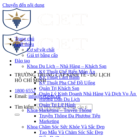
Chuyển đến nội dung
Trang chủ
Giới thiệu
Cơ sở vật chất
Giá trị bằng cấp
Đào tạo
Khoa Du Lịch – Nhà Hàng – Khách Sạn
Kỹ Thuật Chế Biến Món Ăn
TRƯỜNG TRUNG CẤP KINH TẾ - DU LỊCH
Kỹ Thuật Làm Bánh
HỒ CHÍ MINH
Kỹ Thuật Pha Chế Đồ Uống
Quản Trị Khách Sạn
1800 6552
Quản Lý Kinh Doanh Nhà Hàng Và Dịch Vụ Ăn
Email:
info@cet.edu.vn
Hướng Dẫn Du Lịch
Quản Trị Lữ Hành
Tìm kiếm:
Khoa Marketing – Truyền Thông
Truyền Thông Đa Phương Tiện
Marketing
Khoa Chăm Sóc Sức Khỏe Và Sắc Đẹp
Tạo Mẫu Và Chăm Sóc Sắc Đẹp