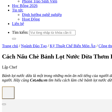
Phong Trào Sinh Viên
Học Bổng 2026
Tin tức
Định hướng nghề nghiệp
Hoạt Động
Liên hệ
Tìm kiếm:
Trang chủ
/
Ngành Đào Tạo
/
Kỹ Thuật Chế Biến Món Ăn
/
Công th
Cách Nấu Chè Bánh Lọt Nước Dừa Thơm 
Lập Chef
Bánh lọt nước dừa là một trong những món ăn nổi tiếng của người dâ
người. Hãy cùng
Cet.edu.vn
tìm hiểu cách làm chè bánh lọt nước dừ