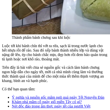
Thành phẩm bánh chưng sau khi luộc
Luộc tới khi bánh chín thì vớt ra rửa, sạch lá trong nước lạnh cho
hết nhựa rồi để ráo. Sau đó xếp bánh thành nhiều lớp và dùng vật
nặng đè lên, ép cho bánh chắc mịn, đẹp hơn rồi đem bảo quản trong
tủ lạnh hoặc nơi khô ráo, thoáng mát.
Trên đây là bài viết chia sẻ nguồn gốc và cách làm bánh chưng
ngon hấp dẫn cho ngày tết, mời cả nhà mình cùng làm và thưởng
thức thành quả của mình để cho một mùa tết thêm thịnh vượng an
khang, bình an và hạnh phúc.
Có thể bạn quan tâm:
Ý nghĩa và nguồn gốc mâm ngũ quả ngày Tết Nguyên Đán
Khám phá mâm cỗ ngày giỗ miền Tây có gì?
Nét độc đáo trong ẩm thực ngày tết của người Việt