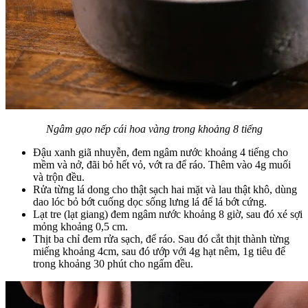
Ngâm gạo nếp cái hoa vàng trong khoảng 8 tiếng
Đậu xanh giã nhuyễn, đem ngâm nước khoảng 4 tiếng cho
mềm và nở, đãi bỏ hết vỏ, vớt ra để ráo. Thêm vào 4g muối
và trộn đều.
Rửa từng lá dong cho thật sạch hai mặt và lau thật khô, dùng
dao lóc bỏ bớt cuống dọc sống lưng lá để lá bớt cứng.
Lạt tre (lạt giang) đem ngâm nước khoảng 8 giờ, sau đó xé sợi
mỏng khoảng 0,5 cm.
Thịt ba chỉ đem rửa sạch, để ráo. Sau đó cắt thịt thành từng
miếng khoảng 4cm, sau đó ướp với 4g hạt nêm, 1g tiêu để
trong khoảng 30 phút cho ngấm đều.