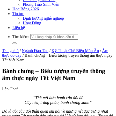
Phong Trào Sinh Viên
Học Bổng 2026
Tin tức
Định hướng nghề nghiệp
Hoạt Động
Liên hệ
Tìm kiếm:
Trang chủ
/
Ngành Đào Tạo
/
Kỹ Thuật Chế Biến Món Ăn
/
Ẩm
thực đó đây
/
Bánh chưng – Biểu tượng truyền thống ẩm thực ngày
Tết Việt Nam
Bánh chưng – Biểu tượng truyền thống
ẩm thực ngày Tết Việt Nam
Lập Chef
“Thịt mỡ dưa hành câu đối đỏ
Cây nêu, tràng pháo, bánh chưng xanh”
Đó là đôi câu đối thân quen khi nói về những nét đặc trưng nhất
trong ngày Tết nguyên đán của người Việt từ bao đời nay. Trong đó,