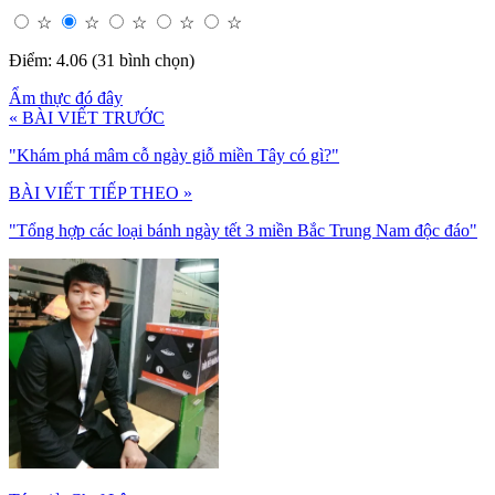
☆
☆
☆
☆
☆
Điểm: 4.06 (31 bình chọn)
Ẩm thực đó đây
« BÀI VIẾT TRƯỚC
"Khám phá mâm cỗ ngày giỗ miền Tây có gì?"
BÀI VIẾT TIẾP THEO »
"Tổng hợp các loại bánh ngày tết 3 miền Bắc Trung Nam độc đáo"