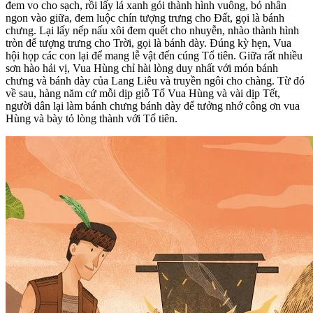
đem vo cho sạch, rồi lấy lá xanh gói thành hình vuông, bỏ nhân
ngon vào giữa, đem luộc chín tượng trưng cho Đất, gọi là bánh
chưng. Lại lấy nếp nấu xôi đem quết cho nhuyễn, nhào thành hình
tròn để tượng trưng cho Trời, gọi là bánh dày. Đúng kỳ hẹn, Vua
hội họp các con lại để mang lễ vật đến cúng Tổ tiên. Giữa rất nhiều
sơn hào hải vị, Vua Hùng chỉ hài lòng duy nhất với món bánh
chưng và bánh dày của Lang Liêu và truyền ngôi cho chàng. Từ đó
về sau, hàng năm cứ mỗi dịp giỗ Tổ Vua Hùng và vài dịp Tết,
người dân lại làm bánh chưng bánh dày để tưởng nhớ công ơn vua
Hùng và bày tỏ lòng thành với Tổ tiên.