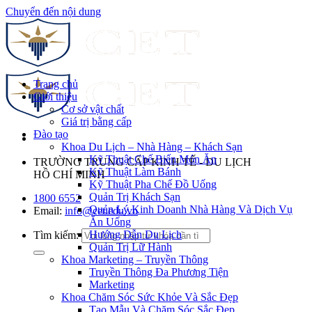
Chuyển đến nội dung
Trang chủ
Giới thiệu
Cơ sở vật chất
Giá trị bằng cấp
Đào tạo
Khoa Du Lịch – Nhà Hàng – Khách Sạn
Kỹ Thuật Chế Biến Món Ăn
TRƯỜNG TRUNG CẤP KINH TẾ - DU LỊCH
Kỹ Thuật Làm Bánh
HỒ CHÍ MINH
Kỹ Thuật Pha Chế Đồ Uống
Quản Trị Khách Sạn
1800 6552
Quản Lý Kinh Doanh Nhà Hàng Và Dịch Vụ
Email:
info@cet.edu.vn
Ăn Uống
Hướng Dẫn Du Lịch
Tìm kiếm:
Quản Trị Lữ Hành
Khoa Marketing – Truyền Thông
Truyền Thông Đa Phương Tiện
Marketing
Khoa Chăm Sóc Sức Khỏe Và Sắc Đẹp
Tạo Mẫu Và Chăm Sóc Sắc Đẹp