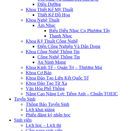
Điều Dưỡng
Khoa Thiết Kế Mỹ Thuật
Thiết Kế Đồ Họa
Khoa Nghệ Thuật
Âm Nhạc
Biểu Diễn Nhạc Cụ Phương Tây
Thanh Nhạc
Khoa Kỹ Thuật Công Nghệ
Điện Công Nghiệp Và Dân Dụng
Khoa Công Nghệ Thông Tin
Công Nghệ Thông Tin
An Ninh Mạng
Khoa Kinh Tế – Quản Trị – Thương Mại
Khoa Cơ Bản
Khoa Đào Tạo Liên Kết Quốc Tế
Khoa Đào Tạo Từ Xa
Văn Hóa Phổ Thông
Nâng Cao Năng Lực Tiếng Anh – Chuẩn TOEIC
Tuyển Sinh
Thông Báo Tuyển Sinh
Lịch khai giảng
Phiếu đăng ký nhập học
Sinh viên
Lịch học – Lịch thi
Cẩm nang sinh viên