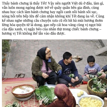
Thấy bánh chưng là thấy Tết! Vậy nên người Việt dù ở đâu, làm gì,
vẫn luôn mong ngóng được trở về quây quần bên gia đình, cùng
nhau học cách làm bánh chưng hay ngồi canh nồi bánh sôi sục,
nóng hổi trên bếp lửa để cảm nhận không khí Tết đang ùa về. Cùng
kể nhau nghe những câu chuyện xưa cũ rồi hít hà mùi hương thơm
lừng hòa quyện từ lá dong, gạo nếp cái hoa vàng cùng vị ngọt bùi
của đậu xanh, vị ngậy béo của nhân thịt trong chiếc bánh chưng –
hương vị Tết không thể lẫn vào đâu được.