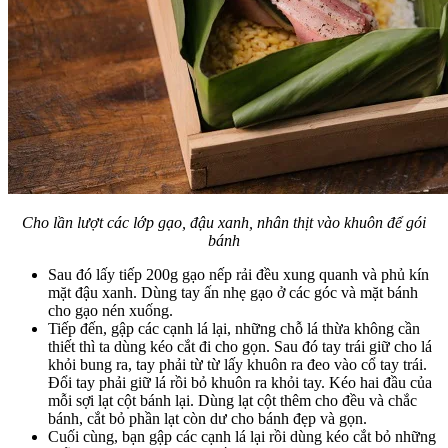
Cho lần lượt các lớp gạo, đậu xanh, nhân thịt vào khuôn để gói
bánh
Sau đó lấy tiếp 200g gạo nếp rải đều xung quanh và phủ kín
mặt đậu xanh. Dùng tay ấn nhẹ gạo ở các góc và mặt bánh
cho gạo nén xuống.
Tiếp đến, gập các cạnh lá lại, những chỗ lá thừa không cần
thiết thì ta dùng kéo cắt đi cho gọn. Sau đó tay trái giữ cho lá
khỏi bung ra, tay phải từ từ lấy khuôn ra đeo vào cổ tay trái.
Đổi tay phải giữ lá rồi bỏ khuôn ra khỏi tay. Kéo hai đầu của
mỗi sợi lạt cột bánh lại. Dùng lạt cột thêm cho đều và chắc
bánh, cắt bỏ phần lạt còn dư cho bánh đẹp và gọn.
Cuối cùng, bạn gập các cạnh lá lại rồi dùng kéo cắt bỏ những