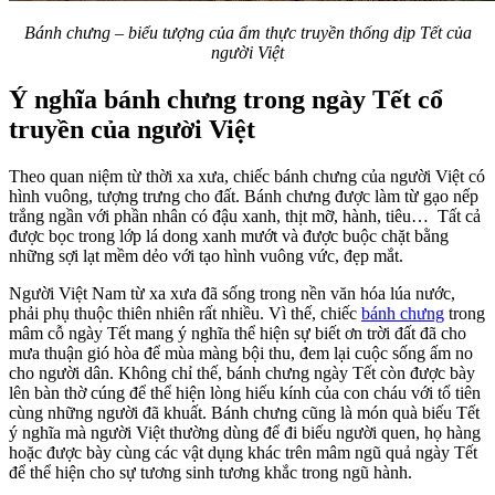
Bánh chưng – biểu tượng của ẩm thực truyền thống dịp Tết của
người Việt
Ý nghĩa bánh chưng trong ngày Tết cổ
truyền của người Việt
Theo quan niệm từ thời xa xưa, chiếc bánh chưng của người Việt có
hình vuông, tượng trưng cho đất. Bánh chưng được làm từ gạo nếp
trắng ngần với phần nhân có đậu xanh, thịt mỡ, hành, tiêu… Tất cả
được bọc trong lớp lá dong xanh mướt và được buộc chặt bằng
những sợi lạt mềm dẻo với tạo hình vuông vức, đẹp mắt.
Người Việt Nam từ xa xưa đã sống trong nền văn hóa lúa nước,
phải phụ thuộc thiên nhiên rất nhiều. Vì thế, chiếc
bánh chưng
trong
mâm cỗ ngày Tết mang ý nghĩa thể hiện sự biết ơn trời đất đã cho
mưa thuận gió hòa để mùa màng bội thu, đem lại cuộc sống ấm no
cho người dân. Không chỉ thế, bánh chưng ngày Tết còn được bày
lên bàn thờ cúng để thể hiện lòng hiếu kính của con cháu với tổ tiên
cùng những người đã khuất. Bánh chưng cũng là món quà biếu Tết
ý nghĩa mà người Việt thường dùng để đi biếu người quen, họ hàng
hoặc được bày cùng các vật dụng khác trên mâm ngũ quả ngày Tết
để thể hiện cho sự tương sinh tương khắc trong ngũ hành.