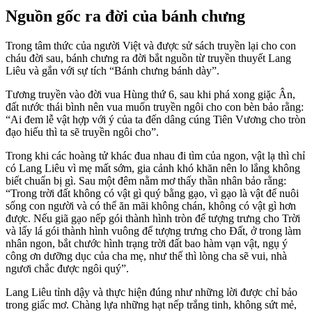
Nguồn gốc ra đời của bánh chưng
Trong tâm thức của người Việt và được sử sách truyền lại cho con
cháu đời sau, bánh chưng ra đời bắt nguồn từ truyền thuyết Lang
Liêu và gắn với sự tích “Bánh chưng bánh dày”.
Tương truyền vào đời vua Hùng thứ 6, sau khi phá xong giặc Ân,
đất nước thái bình nên vua muốn truyền ngôi cho con bèn bảo rằng:
“Ai đem lễ vật hợp với ý của ta đến dâng cúng Tiên Vương cho tròn
đạo hiếu thì ta sẽ truyền ngôi cho”.
Trong khi các hoàng tử khác đua nhau đi tìm của ngon, vật lạ thì chỉ
có Lang Liêu vì mẹ mất sớm, gia cảnh khó khăn nên lo lắng không
biết chuẩn bị gì. Sau một đêm nằm mơ thấy thần nhân bảo rằng:
“Trong trời đất không có vật gì quý bằng gạo, vì gạo là vật để nuôi
sống con người và có thể ăn mãi không chán, không có vật gì hơn
được. Nếu giã gạo nếp gói thành hình tròn để tượng trưng cho Trời
và lấy lá gói thành hình vuông để tượng trưng cho Đất, ở trong làm
nhân ngon, bắt chước hình trạng trời đất bao hàm vạn vật, ngụ ý
công ơn dưỡng dục của cha mẹ, như thế thì lòng cha sẽ vui, nhà
ngươi chắc được ngôi quý”.
Lang Liêu tỉnh dậy và thực hiện đúng như những lời được chỉ bảo
trong giấc mơ. Chàng lựa những hạt nếp trắng tinh, không sứt mẻ,