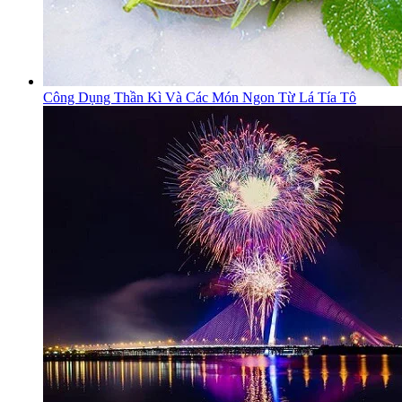
Công Dụng Thần Kì Và Các Món Ngon Từ Lá Tía Tô