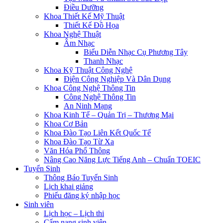
Điều Dưỡng
Khoa Thiết Kế Mỹ Thuật
Thiết Kế Đồ Họa
Khoa Nghệ Thuật
Âm Nhạc
Biểu Diễn Nhạc Cụ Phương Tây
Thanh Nhạc
Khoa Kỹ Thuật Công Nghệ
Điện Công Nghiệp Và Dân Dụng
Khoa Công Nghệ Thông Tin
Công Nghệ Thông Tin
An Ninh Mạng
Khoa Kinh Tế – Quản Trị – Thương Mại
Khoa Cơ Bản
Khoa Đào Tạo Liên Kết Quốc Tế
Khoa Đào Tạo Từ Xa
Văn Hóa Phổ Thông
Nâng Cao Năng Lực Tiếng Anh – Chuẩn TOEIC
Tuyển Sinh
Thông Báo Tuyển Sinh
Lịch khai giảng
Phiếu đăng ký nhập học
Sinh viên
Lịch học – Lịch thi
Cẩm nang sinh viên