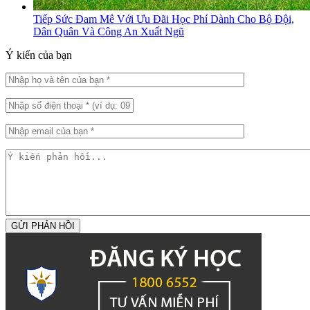
Tiếp Sức Đam Mê Với Ưu Đãi Học Phí Dành Cho Bộ Đội,
Dân Quân Và Công An Xuất Ngũ
Ý kiến của bạn
GỬI PHẢN HỒI