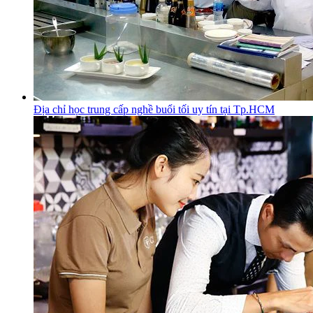
Địa chỉ học trung cấp nghề buổi tối uy tín tại Tp.HCM