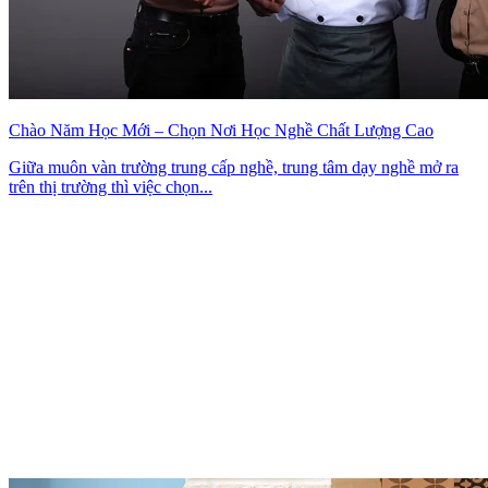
Chào Năm Học Mới – Chọn Nơi Học Nghề Chất Lượng Cao
Giữa muôn vàn trường trung cấp nghề, trung tâm dạy nghề mở ra
trên thị trường thì việc chọn...