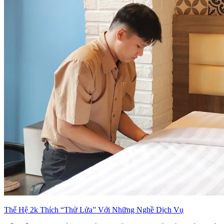
Thế Hệ 2k Thích “Thử Lửa” Với Những Nghề Dịch Vụ