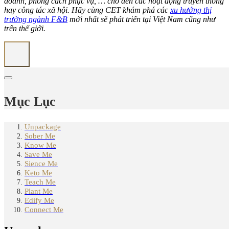
doanh, phong cách phục vụ, … cho đến các hoạt động truyền thông
hay công tác xã hội. Hãy cùng CET khám phá các
xu hướng thị
trường ngành F&B
mới nhất sẽ phát triển tại Việt Nam cũng như
trên thế giới.
Mục Lục
Unpackage
Sober Me
Know Me
Save Me
Sience Me
Keto Me
Teach Me
Plant Me
Edify Me
Connect Me