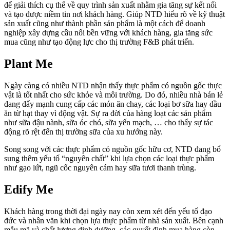
để giải thích cụ thể về quy trình sản xuất nhằm gia tăng sự kết nối
và tạo được niềm tin nơi khách hàng.
Giúp NTD hiểu rõ về kỹ thuật
sản xuất cũng như thành phần sản phẩm là một cách để doanh
nghiệp xây dựng cầu nối bền vững với khách hàng, gia tăng sức
mua cũng như tạo động lực cho thị trường F&B phát triển.
Plant Me
Ngày càng có nhiều NTD nhận thấy thực phẩm có nguồn gốc thực
vật là tốt nhất cho sức khỏe và môi trường. Do đó, nhiều nhà bán lẻ
đang đẩy mạnh cung cấp các món ăn chay, các loại bơ sữa hay dầu
ăn từ hạt thay vì động vật. Sự ra đời của hàng loạt các sản phẩm
như sữa đậu nành, sữa óc chó, sữa yến mạch, … cho thấy sự tác
động rõ rệt đến thị trường sữa của xu hướng này.
Song song với các thực phẩm có nguồn gốc hữu cơ, NTD đang bổ
sung thêm yếu tố “nguyên chất” khi lựa chọn các loại thực phẩm
như gạo lứt, ngũ cốc nguyên cám hay sữa tươi thanh trùng.
Edify Me
Khách hàng trong thời đại ngày nay còn xem xét đến yếu tố đạo
đức và nhân văn khi chọn lựa thực phẩm từ nhà sản xuất. Bên cạnh
mẫu mã và chất lượng dinh dưỡng, các quyết định mua hàng còn