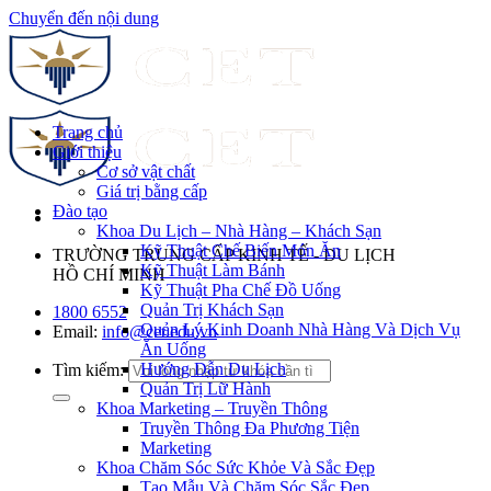
Chuyển đến nội dung
Trang chủ
Giới thiệu
Cơ sở vật chất
Giá trị bằng cấp
Đào tạo
Khoa Du Lịch – Nhà Hàng – Khách Sạn
Kỹ Thuật Chế Biến Món Ăn
TRƯỜNG TRUNG CẤP KINH TẾ - DU LỊCH
Kỹ Thuật Làm Bánh
HỒ CHÍ MINH
Kỹ Thuật Pha Chế Đồ Uống
Quản Trị Khách Sạn
1800 6552
Quản Lý Kinh Doanh Nhà Hàng Và Dịch Vụ
Email:
info@cet.edu.vn
Ăn Uống
Hướng Dẫn Du Lịch
Tìm kiếm:
Quản Trị Lữ Hành
Khoa Marketing – Truyền Thông
Truyền Thông Đa Phương Tiện
Marketing
Khoa Chăm Sóc Sức Khỏe Và Sắc Đẹp
Tạo Mẫu Và Chăm Sóc Sắc Đẹp