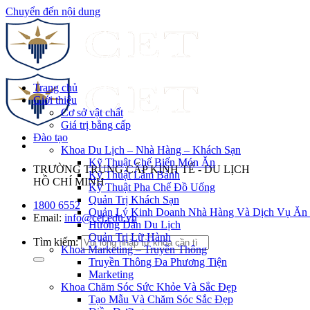
Chuyển đến nội dung
Trang chủ
Giới thiệu
Cơ sở vật chất
Giá trị bằng cấp
Đào tạo
Khoa Du Lịch – Nhà Hàng – Khách Sạn
Kỹ Thuật Chế Biến Món Ăn
TRƯỜNG TRUNG CẤP KINH TẾ - DU LỊCH
Kỹ Thuật Làm Bánh
HỒ CHÍ MINH
Kỹ Thuật Pha Chế Đồ Uống
Quản Trị Khách Sạn
1800 6552
Quản Lý Kinh Doanh Nhà Hàng Và Dịch Vụ Ăn
Email:
info@cet.edu.vn
Hướng Dẫn Du Lịch
Quản Trị Lữ Hành
Tìm kiếm:
Khoa Marketing – Truyền Thông
Truyền Thông Đa Phương Tiện
Marketing
Khoa Chăm Sóc Sức Khỏe Và Sắc Đẹp
Tạo Mẫu Và Chăm Sóc Sắc Đẹp