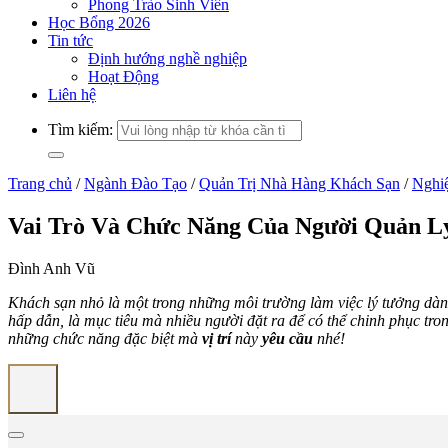
Phong Trào Sinh Viên
Học Bổng 2026
Tin tức
Định hướng nghề nghiệp
Hoạt Động
Liên hệ
Tìm kiếm:
Trang chủ
/
Ngành Đào Tạo
/
Quản Trị Nhà Hàng Khách Sạn
/
Nghi
Vai Trò Và Chức Năng Của Người Quản L
Đình Anh Vũ
Khách sạn nhỏ là một trong những môi trường làm việc lý tưởng dành
hấp dẫn, là mục tiêu mà nhiều người đặt ra để có thể chinh phục tro
những chức năng đặc biệt mà
vị trí
này
yêu cầu
nhé!