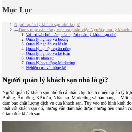
Mục Lục
Người quản lý khách sạn nhỏ là gì?
Danh mục các công việc và phần việc Người quản lý khách 
Vai trò và chức năng của người quản lý khách sạn nhỏ
Quản lý nghiệp vụ buồng
Quản lý nghiệp vụ lễ tân
Quản lý nghiệp vụ ăn uống
Quản lý nghiệp vụ kế toán
Quản trị nhân sự
Quản lý hoạt động Marketing
Nghiên cứu và thống kê
Người quản lý khách sạn nhỏ là gì?
Người quản lý khách sạn nhỏ là cá nhân chịu trách nhiệm quản lý trực
Buồng, Ăn uống, Kế toán, Nhân sự, Marketing và bán hàng… Một ngườ
đảm bảo chất lượng dịch vụ của khách sạn. Tùy vào mô hình kinh doa
nhất với khách sạn đó, nhưng vẫn đảm bảo được những tiêu chuẩn cơ
Giám đốc khách sạn.