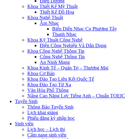
Điều Dưỡng
Khoa Thiết Kế Mỹ Thuật
Thiết Kế Đồ Họa
Khoa Nghệ Thuật
Âm Nhạc
Biểu Diễn Nhạc Cụ Phương Tây
Thanh Nhạc
Khoa Kỹ Thuật Công Nghệ
Điện Công Nghiệp Và Dân Dụng
Khoa Công Nghệ Thông Tin
Công Nghệ Thông Tin
An Ninh Mạng
Khoa Kinh Tế – Quản Trị – Thương Mại
Khoa Cơ Bản
Khoa Đào Tạo Liên Kết Quốc Tế
Khoa Đào Tạo Từ Xa
Văn Hóa Phổ Thông
Nâng Cao Năng Lực Tiếng Anh – Chuẩn TOEIC
Tuyển Sinh
Thông Báo Tuyển Sinh
Lịch khai giảng
Phiếu đăng ký nhập học
Sinh viên
Lịch học – Lịch thi
Cẩm nang sinh viên