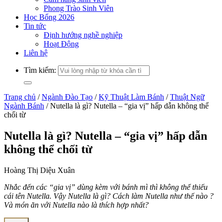
Phong Trào Sinh Viên
Học Bổng 2026
Tin tức
Định hướng nghề nghiệp
Hoạt Động
Liên hệ
Tìm kiếm:
Trang chủ
/
Ngành Đào Tạo
/
Kỹ Thuật Làm Bánh
/
Thuật Ngữ
Ngành Bánh
/
Nutella là gì? Nutella – “gia vị” hấp dẫn không thể
chối từ
Nutella là gì? Nutella – “gia vị” hấp dẫn
không thể chối từ
Hoàng Thị Diệu Xuân
Nhắc đến các “gia vị” dùng kèm với bánh mì thì không thể thiếu
cái tên Nutella. Vậy Nutella là gì? Cách làm Nutella như thế nào ?
Và món ăn với Nutella nào là thích hợp nhất?