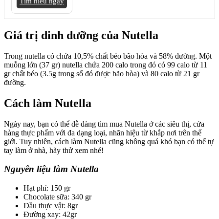
Tìm hiểu ngay
Giá trị dinh dưỡng của Nutella
Trong nutella có chứa 10,5% chất béo bão hòa và 58% đường. Một
muỗng lớn (37 gr) nutella chứa 200 calo trong đó có 99 calo từ 11
gr chất béo (3.5g trong số đó được bão hòa) và 80 calo từ 21 gr
đường.
Cách làm Nutella
Ngày nay, bạn có thể dễ dàng tìm mua Nutella ở các siêu thị, cửa
hàng thực phẩm với đa dạng loại, nhãn hiệu từ khắp nơi trên thế
giới. Tuy nhiên, cách làm Nutella cũng không quá khó bạn có thể tự
tay làm ở nhà, hãy thử xem nhé!
Nguyên liệu làm Nutella
Hạt phỉ: 150 gr
Chocolate sữa: 340 gr
Dầu thực vật: 8gr
Đường xay: 42gr