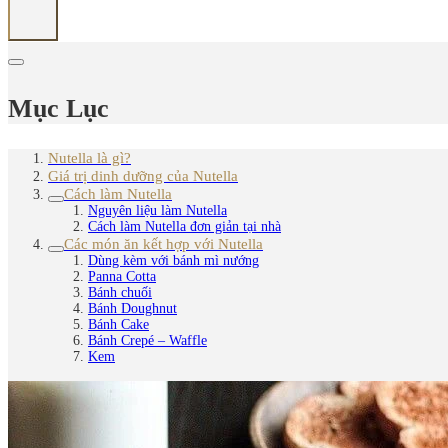
Mục Lục
Nutella là gì?
Giá trị dinh dưỡng của Nutella
Cách làm Nutella
Nguyên liệu làm Nutella
Cách làm Nutella đơn giản tại nhà
Các món ăn kết hợp với Nutella
Dùng kèm với bánh mì nướng
Panna Cotta
Bánh chuối
Bánh Doughnut
Bánh Cake
Bánh Crepé – Waffle
Kem