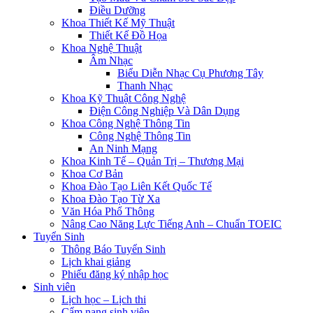
Điều Dưỡng
Khoa Thiết Kế Mỹ Thuật
Thiết Kế Đồ Họa
Khoa Nghệ Thuật
Âm Nhạc
Biểu Diễn Nhạc Cụ Phương Tây
Thanh Nhạc
Khoa Kỹ Thuật Công Nghệ
Điện Công Nghiệp Và Dân Dụng
Khoa Công Nghệ Thông Tin
Công Nghệ Thông Tin
An Ninh Mạng
Khoa Kinh Tế – Quản Trị – Thương Mại
Khoa Cơ Bản
Khoa Đào Tạo Liên Kết Quốc Tế
Khoa Đào Tạo Từ Xa
Văn Hóa Phổ Thông
Nâng Cao Năng Lực Tiếng Anh – Chuẩn TOEIC
Tuyển Sinh
Thông Báo Tuyển Sinh
Lịch khai giảng
Phiếu đăng ký nhập học
Sinh viên
Lịch học – Lịch thi
Cẩm nang sinh viên