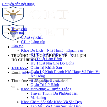
Chuyển đến nội dung
Trang chủ
Giới thiệu
Cơ sở vật chất
Giá trị bằng cấp
Đào tạo
Khoa Du Lịch – Nhà Hàng – Khách Sạn
Kỹ Thuật Chế Biến Món Ăn
TRƯỜNG TRUNG CẤP KINH TẾ - DU LỊCH
Kỹ Thuật Làm Bánh
HỒ CHÍ MINH
Kỹ Thuật Pha Chế Đồ Uống
Quản Trị Khách Sạn
1800 6552
Quản Lý Kinh Doanh Nhà Hàng Và Dịch Vụ
Email:
info@cet.edu.vn
Ăn Uống
Hướng Dẫn Du Lịch
Tìm kiếm:
Quản Trị Lữ Hành
Khoa Marketing – Truyền Thông
Truyền Thông Đa Phương Tiện
Marketing
Khoa Chăm Sóc Sức Khỏe Và Sắc Đẹp
Tạo Mẫu Và Chăm Sóc Sắc Đẹp