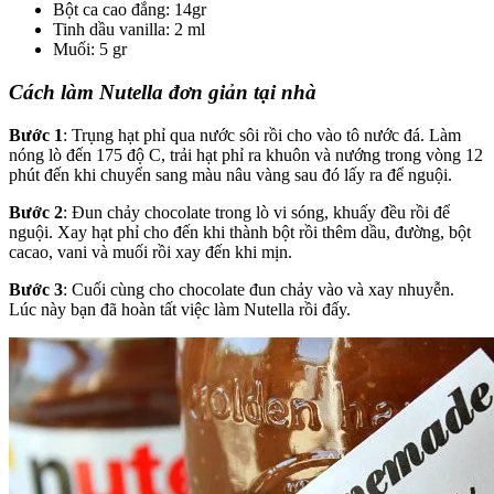
Bột ca cao đắng: 14gr
Tinh dầu vanilla: 2 ml
Muối: 5 gr
Cách
làm Nutella đơn giản tại nhà
Bước 1
: Trụng hạt phỉ qua nước sôi rồi cho vào tô nước đá. Làm
nóng lò đến 175 độ C, trải hạt phỉ ra khuôn và nướng trong vòng 12
phút đến khi chuyển sang màu nâu vàng sau đó lấy ra để nguội.
Bước 2
: Đun chảy chocolate trong lò vi sóng, khuấy đều rồi để
nguội. Xay hạt phỉ cho đến khi thành bột rồi thêm dầu, đường, bột
cacao, vani và muối rồi xay đến khi mịn.
Bước 3
: Cuối cùng cho chocolate đun chảy vào và xay nhuyễn.
Lúc này bạn đã hoàn tất việc làm Nutella rồi đấy.