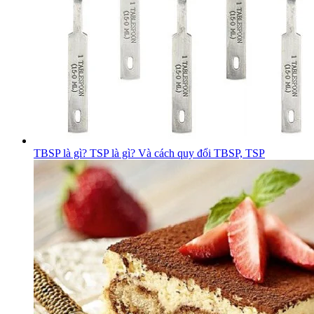
TBSP là gì? TSP là gì? Và cách quy đổi TBSP, TSP