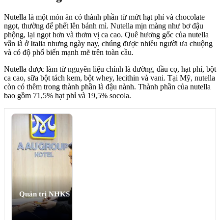
Nutella là một món ăn có thành phần từ mứt hạt phỉ và chocolate
ngọt, thường để phết lên bánh mì. Nutella mịn màng như bơ đậu
phộng, lại ngọt hơn và thơm vị ca cao. Quê hương gốc của nutella
vẫn là ở Italia nhưng ngày nay, chúng được nhiều người ưa chuộng
và có độ phổ biến mạnh mẽ trên toàn cầu.
Nutella được làm từ nguyên liệu chính là đường, dầu cọ, hạt phỉ, bột
ca cao, sữa bột tách kem, bột whey, lecithin và vani. Tại Mỹ, nutella
còn có thêm trong thành phần là đậu nành. Thành phần của nutella
bao gồm 71,5% hạt phỉ và 19,5% socola.
Quản trị NHKS