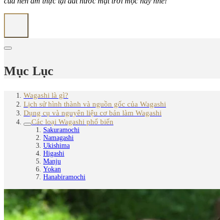
của nền ẩm thực tại đất nước mặt trời mọc này nhé!
Mục Lục
Wagashi là gì?
Lịch sử hình thành và nguồn gốc của Wagashi
Dụng cụ và nguyên liệu cơ bản làm Wagashi
Các loại Wagashi phổ biến
Sakuramochi
Namagashi
Ukishima
Higashi
Manju
Yokan
Hanabiramochi