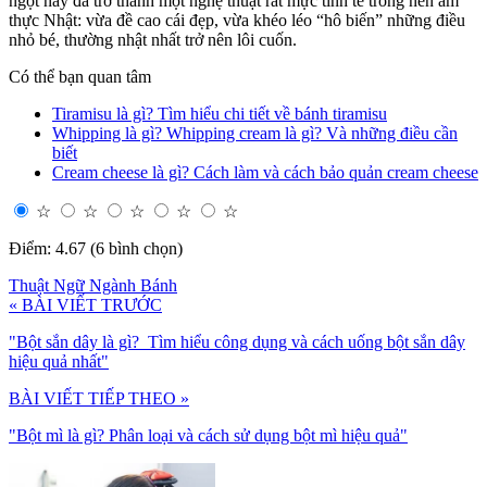
ngọt này đã trở thành một nghệ thuật rất mực tinh tế trong nền ẩm
thực Nhật: vừa đề cao cái đẹp, vừa khéo léo “hô biến” những điều
nhỏ bé, thường nhật nhất trở nên lôi cuốn.
Có thể bạn quan tâm
Tiramisu là gì? Tìm hiểu chi tiết về bánh tiramisu
Whipping là gì? Whipping cream là gì? Và những điều cần
biết
Cream cheese là gì? Cách làm và cách bảo quản cream cheese
☆
☆
☆
☆
☆
Điểm: 4.67 (6 bình chọn)
Thuật Ngữ Ngành Bánh
« BÀI VIẾT TRƯỚC
"Bột sắn dây là gì? Tìm hiểu công dụng và cách uống bột sắn dây
hiệu quả nhất"
BÀI VIẾT TIẾP THEO »
"Bột mì là gì? Phân loại và cách sử dụng bột mì hiệu quả"