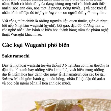
năm. Bánh có hình dáng đa dạng tương ứng với các hình ảnh thiên
nhiên (hoa anh đào, hoa mơ, lá phong, bông tuyết…) và đặc biệt là
nhân bánh từ đậu đỏ tượng trưng cho con người đứng ở trung tâm.
Với công thức chính là những nguyên liệu quen thuộc, giản dị như:
bột nếp Nhật làm wagashi (gyuhi), bột gạo, đậu đỏ, đường mía…
các nghệ nhân làm bánh sẽ biến hóa thành hàng trăm tác phẩm nghệ
thuật Wasaghi khác nhau.
Các loại Wagashi phổ biến
Sakuramochi
Đây là một loại wagashi truyền thống ở Nhật Bản có nhân thường là
đậu đỏ, trà xanh hay những viên kem nhỏ, xuất hiện trong những
dịp lễ ngắm hoa hay dành cho ngày lễ Hinamatsuri của các bé gái.
Sakura
Mochi gồm bánh gạo màu hồng, nhân là bột đậu đỏ anko
và bọc bên ngoài bằng lá hoa anh đào muối.