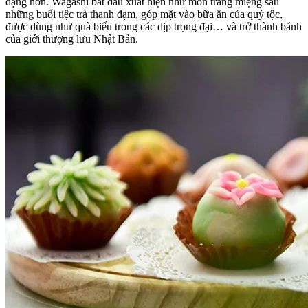
dạng hơn. Wagashi bắt đầu xuất hiện như món tráng miệng sau
những buổi tiệc trà thanh đạm, góp mặt vào bữa ăn của quý tộc,
được dùng như quà biếu trong các dịp trọng đại… và trở thành bánh
của giới thượng lưu Nhật Bản.