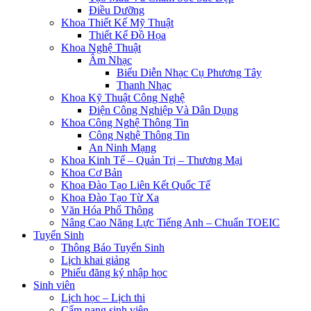
Điều Dưỡng
Khoa Thiết Kế Mỹ Thuật
Thiết Kế Đồ Họa
Khoa Nghệ Thuật
Âm Nhạc
Biểu Diễn Nhạc Cụ Phương Tây
Thanh Nhạc
Khoa Kỹ Thuật Công Nghệ
Điện Công Nghiệp Và Dân Dụng
Khoa Công Nghệ Thông Tin
Công Nghệ Thông Tin
An Ninh Mạng
Khoa Kinh Tế – Quản Trị – Thương Mại
Khoa Cơ Bản
Khoa Đào Tạo Liên Kết Quốc Tế
Khoa Đào Tạo Từ Xa
Văn Hóa Phổ Thông
Nâng Cao Năng Lực Tiếng Anh – Chuẩn TOEIC
Tuyển Sinh
Thông Báo Tuyển Sinh
Lịch khai giảng
Phiếu đăng ký nhập học
Sinh viên
Lịch học – Lịch thi
Cẩm nang sinh viên