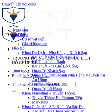
Chuyển đến nội dung
Trang chủ
Giới thiệu
Cơ sở vật chất
Giá trị bằng cấp
Đào tạo
Khoa Du Lịch – Nhà Hàng – Khách Sạn
Kỹ Thuật Chế Biến Món Ăn
TRƯỜNG TRUNG CẤP KINH TẾ - DU LỊCH
Kỹ Thuật Làm Bánh
HỒ CHÍ MINH
Kỹ Thuật Pha Chế Đồ Uống
Quản Trị Khách Sạn
1800 6552
Quản Lý Kinh Doanh Nhà Hàng Và Dịch Vụ
Email:
info@cet.edu.vn
Ăn Uống
Hướng Dẫn Du Lịch
Tìm kiếm:
Quản Trị Lữ Hành
Khoa Marketing – Truyền Thông
Truyền Thông Đa Phương Tiện
Marketing
Khoa Chăm Sóc Sức Khỏe Và Sắc Đẹp
Tạo Mẫu Và Chăm Sóc Sắc Đẹp