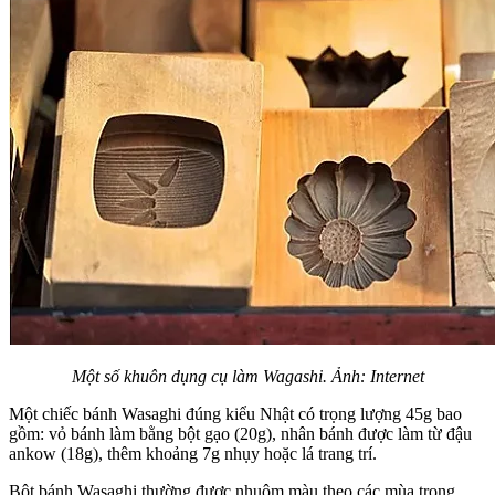
Một số khuôn dụng cụ làm Wagashi. Ảnh: Internet
Một chiếc bánh Wasaghi đúng kiểu Nhật có trọng lượng 45g bao
gồm: vỏ bánh làm bằng bột gạo (20g), nhân bánh được làm từ đậu
ankow (18g), thêm khoảng 7g nhụy hoặc lá trang trí.
Bột bánh Wasaghi thường được nhuộm màu theo các mùa trong