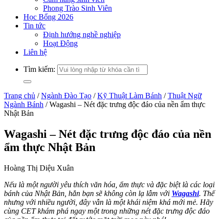
Phong Trào Sinh Viên
Học Bổng 2026
Tin tức
Định hướng nghề nghiệp
Hoạt Động
Liên hệ
Tìm kiếm:
Trang chủ
/
Ngành Đào Tạo
/
Kỹ Thuật Làm Bánh
/
Thuật Ngữ
Ngành Bánh
/
Wagashi – Nét đặc trưng độc đáo của nền ẩm thực
Nhật Bản
Wagashi – Nét đặc trưng độc đáo của nền
ẩm thực Nhật Bản
Hoàng Thị Diệu Xuân
Nếu là một người yêu thích văn hóa, ẩm thực và đặc biệt là các loại
bánh của Nhật Bản, hẳn bạn sẽ không còn lạ lẫm với
Wagashi
. Thế
nhưng với nhiều người, đây vẫn là một khái niệm khá mới mẻ. Hãy
cùng CET khám phá ngay một trong những nét đặc trưng độc đáo