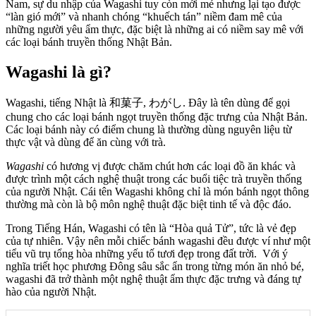
Nam, sự du nhập của Wagashi tuy còn mới mẻ nhưng lại tạo được
“làn gió mới” và nhanh chóng “khuếch tán” niềm đam mê của
những người yêu ẩm thực, đặc biệt là những ai có niềm say mê với
các loại bánh truyền thống Nhật Bản.
Wagashi là gì?
Wagashi, tiếng Nhật là 和菓子, わがし. Đây là tên dùng để gọi
chung cho các loại bánh ngọt truyền thống đặc trưng của Nhật Bản.
Các loại bánh này có điểm chung là thường dùng nguyên liệu từ
thực vật và dùng để ăn cùng với trà.
Wagashi
có hương vị được chăm chút hơn các loại đồ ăn khác và
được trình một cách nghệ thuật trong các buổi tiệc trà truyền thống
của người Nhật. Cái tên Wagashi không chỉ là món bánh ngọt thông
thường mà còn là bộ môn nghệ thuật đặc biệt tinh tế và độc đáo.
Trong Tiếng Hán, Wagashi có tên là “Hòa quả Tử”, tức là vẻ đẹp
của tự nhiên. Vậy nên mỗi chiếc bánh wagashi đều được ví như một
tiểu vũ trụ tổng hòa những yếu tố tươi đẹp trong đất trời. Với ý
nghĩa triết học phương Đông sâu sắc ẩn trong từng món ăn nhỏ bé,
wagashi đã trở thành một nghệ thuật ẩm thực đặc trưng và đáng tự
hào của người Nhật.