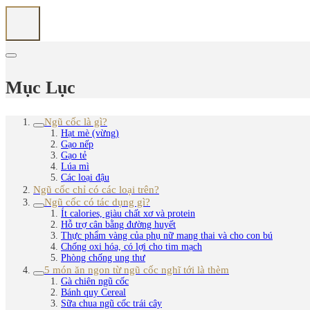
Mục Lục
Ngũ cốc là gì?
Hạt mè (vừng)
Gạo nếp
Gạo tẻ
Lúa mì
Các loại đậu
Ngũ cốc chỉ có các loại trên?
Ngũ cốc có tác dụng gì?
Ít calories, giàu chất xơ và protein
Hỗ trợ cân bằng đường huyết
Thực phẩm vàng của phụ nữ mang thai và cho con bú
Chống oxi hóa, có lợi cho tim mạch
Phòng chống ung thư
5 món ăn ngon từ ngũ cốc nghĩ tới là thèm
Gà chiên ngũ cốc
Bánh quy Cereal
Sữa chua ngũ cốc trái cây