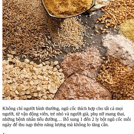
Không chỉ người bình thường, ngũ cốc thích hợp cho tất cả mọi
người, từ vận động viên, trẻ nhỏ và người già, phụ nữ mang thai,
những bệnh nhân tiểu đường… Bổ sung 1 đến 2 ly bột ngũ cốc mỗi
ngày để thu nạp thêm năng lượng mà không lo tăng cân.