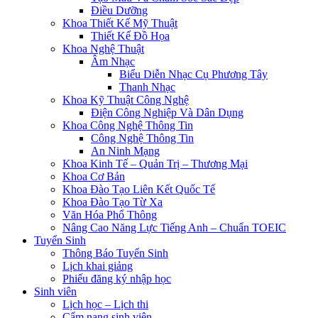
Điều Dưỡng
Khoa Thiết Kế Mỹ Thuật
Thiết Kế Đồ Họa
Khoa Nghệ Thuật
Âm Nhạc
Biểu Diễn Nhạc Cụ Phương Tây
Thanh Nhạc
Khoa Kỹ Thuật Công Nghệ
Điện Công Nghiệp Và Dân Dụng
Khoa Công Nghệ Thông Tin
Công Nghệ Thông Tin
An Ninh Mạng
Khoa Kinh Tế – Quản Trị – Thương Mại
Khoa Cơ Bản
Khoa Đào Tạo Liên Kết Quốc Tế
Khoa Đào Tạo Từ Xa
Văn Hóa Phổ Thông
Nâng Cao Năng Lực Tiếng Anh – Chuẩn TOEIC
Tuyển Sinh
Thông Báo Tuyển Sinh
Lịch khai giảng
Phiếu đăng ký nhập học
Sinh viên
Lịch học – Lịch thi
Cẩm nang sinh viên