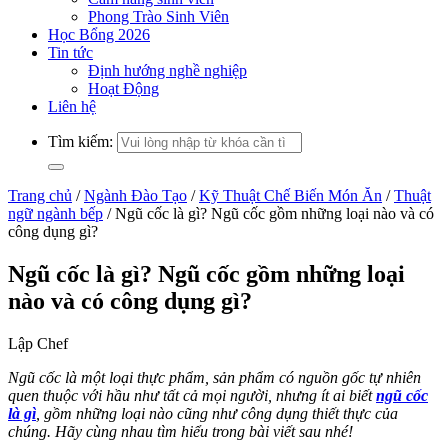
Phong Trào Sinh Viên
Học Bổng 2026
Tin tức
Định hướng nghề nghiệp
Hoạt Động
Liên hệ
Tìm kiếm:
Trang chủ
/
Ngành Đào Tạo
/
Kỹ Thuật Chế Biến Món Ăn
/
Thuật
ngữ ngành bếp
/
Ngũ cốc là gì? Ngũ cốc gồm những loại nào và có
công dụng gì?
Ngũ cốc là gì? Ngũ cốc gồm những loại
nào và có công dụng gì?
Lập Chef
Ngũ cốc là một loại thực phẩm, sản phẩm có nguồn gốc tự nhiên
quen thuộc với hầu như tất cả mọi người, nhưng ít ai biết
ngũ cốc
là gì
, gồm những loại nào cũng như công dụng thiết thực của
chúng. Hãy cùng
nhau
tìm hiểu trong bài viết sau nhé!