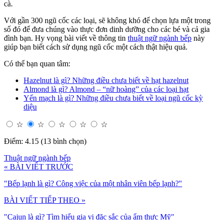
cà.
Với gần 300 ngũ cốc các loại, sẽ không khó để chọn lựa một trong
số đó để đưa chúng vào thực đơn dinh dưỡng cho các bé và cả gia
đình bạn. Hy vọng bài viết về thông tin
thuật ngữ ngành bếp
này
giúp bạn biết cách sử dụng ngũ cốc một cách thật hiệu quả.
Có thể bạn quan tâm:
Hazelnut là gì? Những điều chưa biết về hạt hazelnut
Almond là gì? Almond – “nữ hoàng” của các loại hạt
Yến mạch là gì? Những điều chưa biết về loại ngũ cốc kỳ
diệu
☆
☆
☆
☆
☆
Điểm: 4.15 (13 bình chọn)
Thuật ngữ ngành bếp
« BÀI VIẾT TRƯỚC
"Bếp lạnh là gì? Công việc của một nhân viên bếp lạnh?"
BÀI VIẾT TIẾP THEO »
"Cajun là gì? Tìm hiểu gia vị đặc sắc của ẩm thực Mỹ"