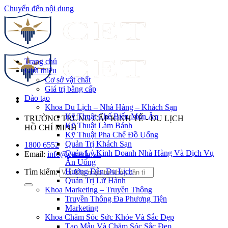
Chuyển đến nội dung
Trang chủ
Giới thiệu
Cơ sở vật chất
Giá trị bằng cấp
Đào tạo
Khoa Du Lịch – Nhà Hàng – Khách Sạn
Kỹ Thuật Chế Biến Món Ăn
TRƯỜNG TRUNG CẤP KINH TẾ - DU LỊCH
Kỹ Thuật Làm Bánh
HỒ CHÍ MINH
Kỹ Thuật Pha Chế Đồ Uống
Quản Trị Khách Sạn
1800 6552
Quản Lý Kinh Doanh Nhà Hàng Và Dịch Vụ
Email:
info@cet.edu.vn
Ăn Uống
Hướng Dẫn Du Lịch
Tìm kiếm:
Quản Trị Lữ Hành
Khoa Marketing – Truyền Thông
Truyền Thông Đa Phương Tiện
Marketing
Khoa Chăm Sóc Sức Khỏe Và Sắc Đẹp
Tạo Mẫu Và Chăm Sóc Sắc Đẹp