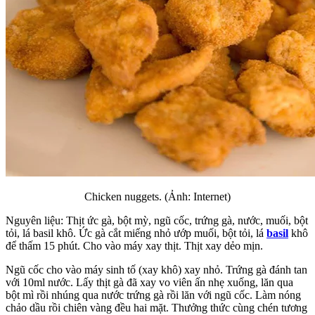
Chicken nuggets. (Ảnh: Internet)
Nguyên liệu: Thịt ức gà, bột mỳ, ngũ cốc, trứng gà, nước, muối, bột
tỏi, lá basil khô. Ức gà cắt miếng nhỏ ướp muối, bột tỏi, lá
basil
khô
để thấm 15 phút. Cho vào máy xay thịt. Thịt xay dẻo mịn.
Ngũ cốc cho vào máy sinh tố (xay khô) xay nhỏ. Trứng gà đánh tan
với 10ml nước. Lấy thịt gà đã xay vo viên ấn nhẹ xuống, lăn qua
bột mì rồi nhúng qua nước trứng gà rồi lăn với ngũ cốc. Làm nóng
chảo dầu rồi chiên vàng đều hai mặt. Thưởng thức cùng chén tương