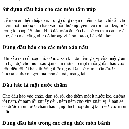
Sử dụng dầu hào cho các món tẩm ướp
Để món ăn thêm hấp dẫn, trong công đoạn chuẩn bị bạn chỉ cần cho
thêm một muỗng dầu hào vào hỗn hợp nguyên liệu rồi trộn đều, ướp
trong khoảng 15 phút. Nhờ đó, món ăn của bạn sẽ có màu cánh gián
nhẹ, đẹp mắt cũng như có hương vị thơm ngon, hấp dẫn hơn.
Dùng dầu hào cho các món xào nấu
Khi xào rau củ hoặc mì, cơm… sau khi đã nêm gia vị vừa miệng ăn
thì bạn đợi cho món xào gần chín mới cho một muỗng dầu hào vào
trộn đều rồi tắt bếp, thưởng thức ngay. Bạn sẽ cảm nhận được
hương vị thơm ngon mà món ăn này mang lại.
Dầu hào là một nước chấm
Cho dầu hào vào chảo, đun sôi rồi cho thêm một ít nước lọc, đường,
tỏi băm, ớt băm rồi khuấy đều, nêm nếm cho vừa khẩu vị là bạn sẽ
có được món nước chấm hảo hạng thích hợp dùng kèm với các món
luộc.
Dùng dầu hào trong các công thức món bánh