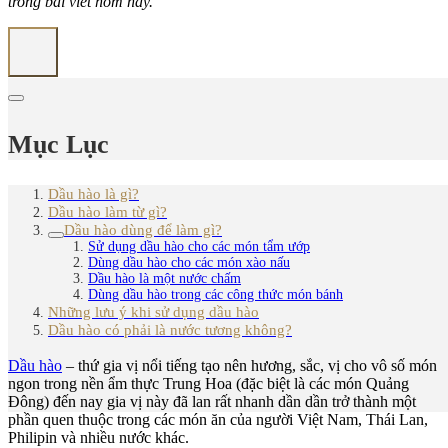
trong bài viết hôm nay.
Mục Lục
Dầu hào là gì?
Dầu hào làm từ gì?
Dầu hào dùng để làm gì?
Sử dụng dầu hào cho các món tẩm ướp
Dùng dầu hào cho các món xào nấu
Dầu hào là một nước chấm
Dùng dầu hào trong các công thức món bánh
Những lưu ý khi sử dụng dầu hào
Dầu hào có phải là nước tương không?
Dầu hào
– thứ gia vị nổi tiếng tạo nên hương, sắc, vị cho vô số món
ngon trong nền ẩm thực Trung Hoa (đặc biệt là các món Quảng
Đông) đến nay gia vị này đã lan rất nhanh dần dần trở thành một
phần quen thuộc trong các món ăn của người Việt Nam, Thái Lan,
Philipin và nhiều nước khác.