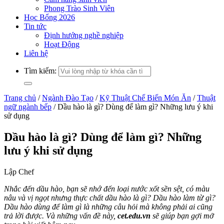
Phong Trào Sinh Viên
Học Bổng 2026
Tin tức
Định hướng nghề nghiệp
Hoạt Động
Liên hệ
Tìm kiếm:
Trang chủ
/
Ngành Đào Tạo
/
Kỹ Thuật Chế Biến Món Ăn
/
Thuật
ngữ ngành bếp
/
Dầu hào là gì? Dùng để làm gì? Những lưu ý khi
sử dụng
Dầu hào là gì? Dùng để làm gì? Những
lưu ý khi sử dụng
Lập Chef
Nhắc đến dầu hào, bạn sẽ nhớ đến loại nước xốt sền sệt, có màu
nâu và vị ngọt nhưng thực chất dầu hào là gì? Dầu hào làm từ gì?
Dầu hào dùng để làm gì là những câu hỏi mà không phải ai cũng
trả lời được. Và những vấn đề này,
cet.edu.vn
sẽ giúp bạn gợi mở