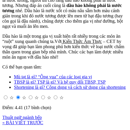
là nước tương, người thì cho rằng dầu hào không phải là nước
tương. Nhưng đáp án cuối cùng là
dầu hào không phải là nước
tương
nhé. Dầu hào là nước xốt có màu nâu sẫm hơn màu cánh
gián trong khi đó nước tương được lên men từ hạt đậu tương (hay
còn gọi là đậu nành), chúng được cho thêm gia vị như đường, bột
ngọt và muối ăn lên men.
Dầu hào là một trong gia vị xuất hiện rất nhiều trong các món ăn
“ruột” xung quanh chúng ta.Với
Kiến Thức Ẩm Thực
– CET hy
vọng đã giúp bạn làm phong phú hơn kiến thức về loại nước chấm
thân quen trong gian bếp nhà mình. Chúc các bạn làm được nhiều
món ăn ngon với dầu hào nhé!
Có thể bạn quan tâm:
Mù tạt là gì? “Ông vua” của các loại gia vị
TBSP là gì? TSP là gì? Và hệ quy đổi TBSP, TSP
Shortening là gì? Công dụng và cách sử dụng của shortening
☆
☆
☆
☆
☆
Điểm: 4.41 (17 bình chọn)
Thuật ngữ ngành bếp
« BÀI VIẾT TRƯỚC