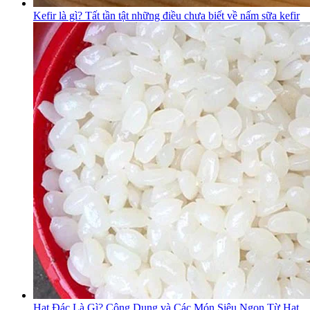
Kefir là gì? Tất tần tật những điều chưa biết về nấm sữa kefir
Hạt Đác Là Gì? Công Dụng và Các Món Siêu Ngon Từ Hạt