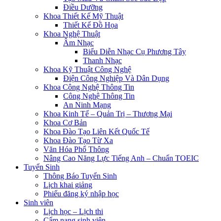
Điều Dưỡng
Khoa Thiết Kế Mỹ Thuật
Thiết Kế Đồ Họa
Khoa Nghệ Thuật
Âm Nhạc
Biểu Diễn Nhạc Cụ Phương Tây
Thanh Nhạc
Khoa Kỹ Thuật Công Nghệ
Điện Công Nghiệp Và Dân Dụng
Khoa Công Nghệ Thông Tin
Công Nghệ Thông Tin
An Ninh Mạng
Khoa Kinh Tế – Quản Trị – Thương Mại
Khoa Cơ Bản
Khoa Đào Tạo Liên Kết Quốc Tế
Khoa Đào Tạo Từ Xa
Văn Hóa Phổ Thông
Nâng Cao Năng Lực Tiếng Anh – Chuẩn TOEIC
Tuyển Sinh
Thông Báo Tuyển Sinh
Lịch khai giảng
Phiếu đăng ký nhập học
Sinh viên
Lịch học – Lịch thi
Cẩm nang sinh viên