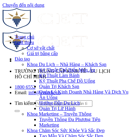
Chuyển đến nội dung
Trang chủ
Giới thiệu
Cơ sở vật chất
Giá trị bằng cấp
Đào tạo
Khoa Du Lịch – Nhà Hàng – Khách Sạn
Kỹ Thuật Chế Biến Món Ăn
TRƯỜNG TRUNG CẤP KINH TẾ - DU LỊCH
Kỹ Thuật Làm Bánh
HỒ CHÍ MINH
Kỹ Thuật Pha Chế Đồ Uống
Quản Trị Khách Sạn
1800 6552
Quản Lý Kinh Doanh Nhà Hàng Và Dịch Vụ
Email:
info@cet.edu.vn
Ăn Uống
Hướng Dẫn Du Lịch
Tìm kiếm:
Quản Trị Lữ Hành
Khoa Marketing – Truyền Thông
Truyền Thông Đa Phương Tiện
Marketing
Khoa Chăm Sóc Sức Khỏe Và Sắc Đẹp
Tạo Mẫu Và Chăm Sóc Sắc Đẹp