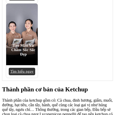
Tạo Mẫu Và
Chăm Sóc Sắc
Đẹp
Tìm hiểu ngay
Thành phần cơ bản của Ketchup
Thành phần của ketchup gồm có: Cà chua, đinh hương, giấm, muối,
đường, hạt tiêu, cần tây, hành, quế cùng các loại gai vị như húng
quế tây, ngưu chí… Thông thường, trong các gian bếp, Đầu bếp sẽ
chọn loại cà chua ngọt Lycopersicon pennellii để tạo nên ketchup có