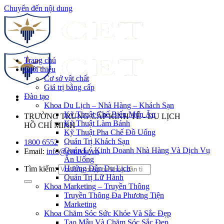
Chuyển đến nội dung
Trang chủ
Giới thiệu
Cơ sở vật chất
Giá trị bằng cấp
Đào tạo
Khoa Du Lịch – Nhà Hàng – Khách Sạn
Kỹ Thuật Chế Biến Món Ăn
TRƯỜNG TRUNG CẤP KINH TẾ - DU LỊCH
Kỹ Thuật Làm Bánh
HỒ CHÍ MINH
Kỹ Thuật Pha Chế Đồ Uống
Quản Trị Khách Sạn
1800 6552
Quản Lý Kinh Doanh Nhà Hàng Và Dịch Vụ
Email:
info@cet.edu.vn
Ăn Uống
Hướng Dẫn Du Lịch
Tìm kiếm:
Quản Trị Lữ Hành
Khoa Marketing – Truyền Thông
Truyền Thông Đa Phương Tiện
Marketing
Khoa Chăm Sóc Sức Khỏe Và Sắc Đẹp
Tạo Mẫu Và Chăm Sóc Sắc Đẹp