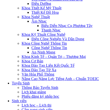
Điều Dưỡng
Khoa Thiết Kế Mỹ Thuật
Thiết Kế Đồ Họa
Khoa Nghệ Thuật
Âm Nhạc
Biểu Diễn Nhạc Cụ Phương Tây
Thanh Nhạc
Khoa Kỹ Thuật Công Nghệ
Điện Công Nghiệp Và Dân Dụng
Khoa Công Nghệ Thông Tin
Công Nghệ Thông Tin
An Ninh Mạng
Khoa Kinh Tế – Quản Trị – Thương Mại
Khoa Cơ Bản
Khoa Đào Tạo Liên Kết Quốc Tế
Khoa Đào Tạo Từ Xa
Văn Hóa Phổ Thông
Nâng Cao Năng Lực Tiếng Anh – Chuẩn TOEIC
Tuyển Sinh
Thông Báo Tuyển Sinh
Lịch khai giảng
Phiếu đăng ký nhập học
Sinh viên
Lịch học – Lịch thi
Cẩm nang sinh viên