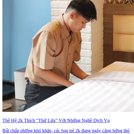
Thế Hệ 2k Thích “Thử Lửa” Với Những Nghề Dịch Vụ
Bất chấp những khó khăn, các bạn trẻ 2k đang ngày càng hứng thú