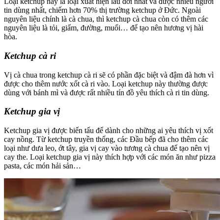
Loại ketchup này là loại xuất hiện lâu đời nhất và được nhiều người
tin dùng nhất, chiếm hơn 70% thị trường ketchup ở Đức. Ngoài
nguyên liệu chính là cà chua, thì ketchup cà chua còn có thêm các
nguyên liệu là tỏi, giấm, đường, muối… để tạo nên hương vị hài
hòa.
Ketchup cà ri
Vị cà chua trong ketchup cà ri sẽ có phần đặc biệt và đậm đà hơn vì
được cho thêm nước xốt cà ri vào. Loại ketchup này thường được
dùng với bánh mì và được rất nhiều tín đồ yêu thích cà ri tin dùng.
Ketchup gia vị
Ketchup gia vị được biến tấu để dành cho những ai yêu thích vị xốt
cay nồng. Từ ketchup truyền thống, các Đầu bếp đã cho thêm các
loại như dưa leo, ớt tây, gia vị cay vào tương cà chua để tạo nên vị
cay the. Loại ketchup gia vị này thích hợp với các món ăn như pizza
pasta, các món hải sản…