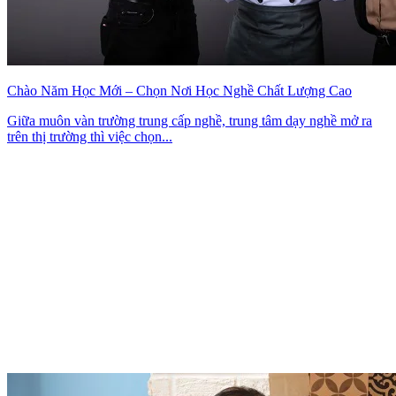
Chào Năm Học Mới – Chọn Nơi Học Nghề Chất Lượng Cao
Giữa muôn vàn trường trung cấp nghề, trung tâm dạy nghề mở ra
trên thị trường thì việc chọn...