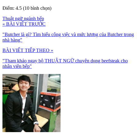
Điểm: 4.5 (10 bình chọn)
Thuật ngữ ngành bếp
« BÀI VIẾT TRƯỚC
"Butcher là gì? Tìm hiểu công việc và mức lương của Butcher trong
nhà hàng"
BÀI VIẾT TIẾP THEO »
"Tham khảo ngay bộ THUẬT NGỮ chuyên dụng beefsteak cho
nhân viên bếp"