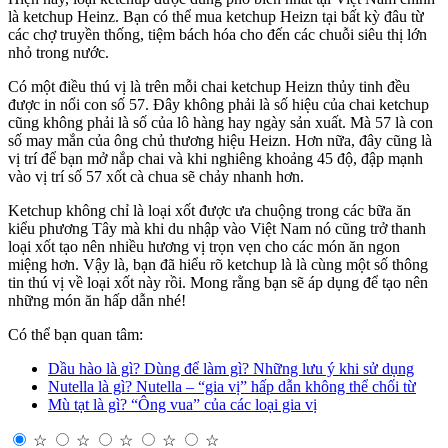
là ketchup Heinz. Bạn có thể mua ketchup Heizn tại bất kỳ đâu từ
các chợ truyền thống, tiệm bách hóa cho đến các chuỗi siêu thị lớn
nhỏ trong nước.
Có một điều thú vị là trên mỗi chai ketchup Heizn thủy tinh đều
được in nổi con số 57. Đây không phải là số hiệu của chai ketchup
cũng không phải là số của lô hàng hay ngày sản xuất. Mà 57 là con
số may mắn của ông chủ thương hiệu Heizn. Hơn nữa, đây cũng là
vị trí để bạn mở nắp chai và khi nghiêng khoảng 45 độ, đập mạnh
vào vị trí số 57 xốt cà chua sẽ chảy nhanh hơn.
Ketchup không chỉ là loại xốt được ưa chuộng trong các bữa ăn
kiểu phương Tây mà khi du nhập vào Việt Nam nó cũng trở thanh
loại xốt tạo nên nhiều hương vị trọn vẹn cho các món ăn ngon
miệng hơn. Vậy là, bạn đã hiểu rõ ketchup là là cùng một số thông
tin thú vị về loại xốt này rồi. Mong rằng bạn sẽ áp dụng để tạo nên
những món ăn hấp dẫn nhé!
Có thể bạn quan tâm:
Dầu hào là gì? Dùng để làm gì? Những lưu ý khi sử dụng
Nutella là gì? Nutella – “gia vị” hấp dẫn không thể chối từ
Mù tạt là gì? “Ông vua” của các loại gia vị
☆
☆
☆
☆
☆