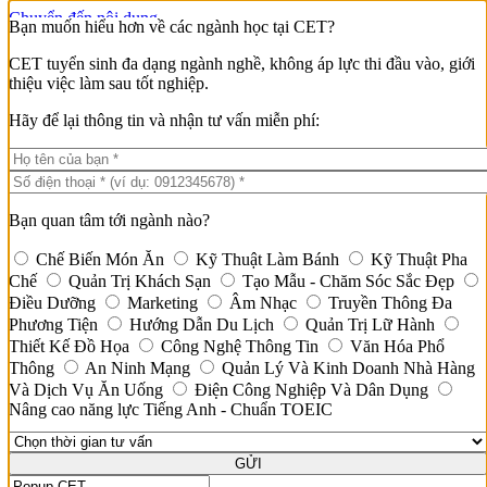
Chuyển đến nội dung
Bạn muốn hiểu hơn về các ngành học tại CET?
CET tuyển sinh đa dạng ngành nghề, không áp lực thi đầu vào, giới
thiệu việc làm sau tốt nghiệp.
Hãy để lại thông tin và nhận tư vấn miễn phí:
Trang chủ
Giới thiệu
Cơ sở vật chất
Giá trị bằng cấp
Đào tạo
Bạn quan tâm tới ngành nào?
Khoa Du Lịch – Nhà Hàng – Khách Sạn
Kỹ Thuật Chế Biến Món Ăn
TRƯỜNG TRUNG CẤP KINH TẾ - DU LỊCH
Chế Biến Món Ăn
Kỹ Thuật Làm Bánh
Kỹ Thuật Pha
Kỹ Thuật Làm Bánh
HỒ CHÍ MINH
Chế
Quản Trị Khách Sạn
Tạo Mẫu - Chăm Sóc Sắc Đẹp
Kỹ Thuật Pha Chế Đồ Uống
Điều Dưỡng
Marketing
Âm Nhạc
Truyền Thông Đa
Quản Trị Khách Sạn
1800 6552
Phương Tiện
Hướng Dẫn Du Lịch
Quản Trị Lữ Hành
Quản Lý Kinh Doanh Nhà Hàng Và Dịch Vụ
Email:
info@cet.edu.vn
Thiết Kế Đồ Họa
Ăn Uống
Công Nghệ Thông Tin
Văn Hóa Phổ
Hướng Dẫn Du Lịch
Tìm kiếm:
Thông
An Ninh Mạng
Quản Lý Và Kinh Doanh Nhà Hàng
Quản Trị Lữ Hành
Và Dịch Vụ Ăn Uống
Điện Công Nghiệp Và Dân Dụng
Khoa Marketing – Truyền Thông
Nâng cao năng lực Tiếng Anh - Chuẩn TOEIC
Truyền Thông Đa Phương Tiện
Marketing
Khoa Chăm Sóc Sức Khỏe Và Sắc Đẹp
GỬI
Tạo Mẫu Và Chăm Sóc Sắc Đẹp