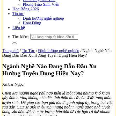
Phong Trào Sinh Viên
Học Bổng 2026
Tin tức
Định hướng nghề nghiệp
Hoạt Động
Liên hệ
Tìm kiếm:
Trang chủ
/
Tin Tức
/
Định hướng nghề nghiệp
/
Ngành Nghề Nào
Đang Dẫn Đầu Xu Hướng Tuyển Dụng Hiện Nay?
Ngành Nghề Nào Đang Dẫn Đầu Xu
Hướng Tuyển Dụng Hiện Nay?
Ambar Ngọc
Chọn lựa
ngành nghề phù hợp luôn là một trong những khó khăn
gây
ảnh hưởng
không nhỏ
đến tinh thần thi cử của sĩ tử trong mùa
tuyển sinh
.
Để giúp các bạn giải tỏa đi gánh nặng ấy
,
trong bài viết
sau đây, CET sẽ giới thiệu top những ngành nghề
được nhà tuyển
dụng săn đón
với có mức lương
hấp dẫn
để các bạn có thể nhanh