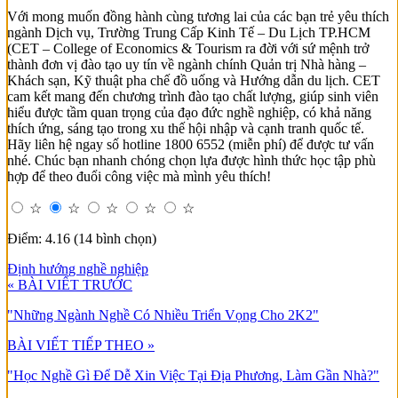
Với mong muốn đồng hành cùng tương lai của các bạn trẻ yêu thích
ngành Dịch vụ, Trường Trung Cấp Kinh Tế – Du Lịch TP.HCM
(CET – College of Economics & Tourism ra đời với sứ mệnh trở
thành đơn vị đào tạo uy tín về ngành chính Quản trị Nhà hàng –
Khách sạn, Kỹ thuật pha chế đồ uống và Hướng dẫn du lịch. CET
cam kết mang đến chương trình đào tạo chất lượng, giúp sinh viên
hiểu được tầm quan trọng của đạo đức nghề nghiệp, có khả năng
thích ứng, sáng tạo trong xu thế hội nhập và cạnh tranh quốc tế.
Hãy liên hệ ngay số hotline 1800 6552 (miễn phí) để được tư vấn
nhé. Chúc bạn nhanh chóng chọn lựa được hình thức học tập phù
hợp để theo đuổi công việc mà mình yêu thích!
☆
☆
☆
☆
☆
Điểm: 4.16 (14 bình chọn)
Định hướng nghề nghiệp
« BÀI VIẾT TRƯỚC
"Những Ngành Nghề Có Nhiều Triển Vọng Cho 2K2"
BÀI VIẾT TIẾP THEO »
"Học Nghề Gì Để Dễ Xin Việc Tại Địa Phương, Làm Gần Nhà?"