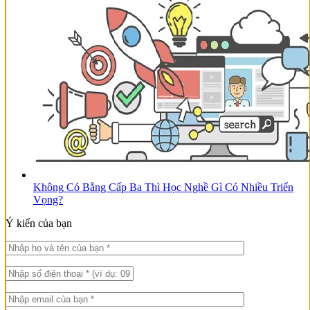
Không Có Bằng Cấp Ba Thì Học Nghề Gì Có Nhiều Triển
Vọng?
Ý kiến của bạn