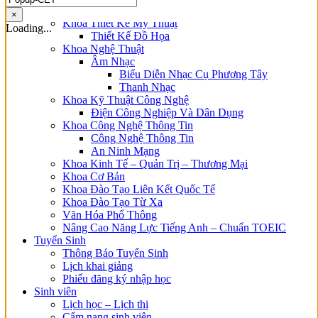
Điều Dưỡng
×
Khoa Thiết Kế Mỹ Thuật
Loading...
Thiết Kế Đồ Họa
Khoa Nghệ Thuật
Âm Nhạc
Biểu Diễn Nhạc Cụ Phương Tây
Thanh Nhạc
Khoa Kỹ Thuật Công Nghệ
Điện Công Nghiệp Và Dân Dụng
Khoa Công Nghệ Thông Tin
Công Nghệ Thông Tin
An Ninh Mạng
Khoa Kinh Tế – Quản Trị – Thương Mại
Khoa Cơ Bản
Khoa Đào Tạo Liên Kết Quốc Tế
Khoa Đào Tạo Từ Xa
Văn Hóa Phổ Thông
Nâng Cao Năng Lực Tiếng Anh – Chuẩn TOEIC
Tuyển Sinh
Thông Báo Tuyển Sinh
Lịch khai giảng
Phiếu đăng ký nhập học
Sinh viên
Lịch học – Lịch thi
Cẩm nang sinh viên