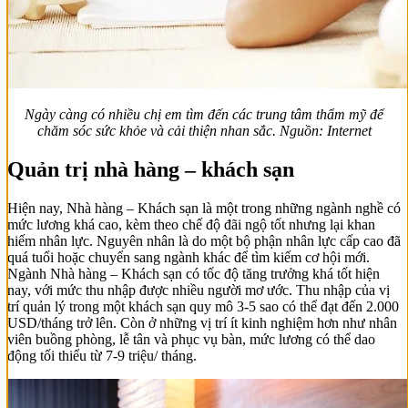
Ngày càng có nhiều chị em tìm đến các trung tâm thẩm mỹ để
chăm sóc sức khỏe và cải thiện nhan sắc. Nguồn: Internet
Quản trị nhà hàng – khách sạn
Hiện nay, Nhà hàng – Khách sạn là một trong những ngành nghề có
mức lương khá cao, kèm theo chế độ đãi ngộ tốt nhưng lại khan
hiếm nhân lực. Nguyên nhân là do một bộ phận nhân lực cấp cao đã
quá tuổi hoặc chuyển sang ngành khác để tìm kiếm cơ hội mới.
Ngành Nhà hàng – Khách sạn có tốc độ tăng trưởng khá tốt hiện
nay, với mức thu nhập được nhiều người mơ ước. Thu nhập của vị
trí quản lý trong một khách sạn quy mô 3-5 sao có thể đạt đến 2.000
USD/tháng trở lên. Còn ở những vị trí ít kinh nghiệm hơn như nhân
viên buồng phòng, lễ tân và phục vụ bàn, mức lương có thể dao
động tối thiểu từ 7-9 triệu/ tháng.