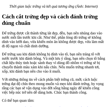
Thời gian luộc trứng và kết quả tương ứng (Ảnh: Internet)
Cách cắt trứng đẹp và cách đánh trứng
đúng chuẩn
Để trứng được cắt thành từng lát đẹp, đều, bạn nên nhúng dao vào
nước mỗi lần trước khi cắt. Như thế, phần lòng đỏ trứng sẽ không
dính vào lưỡi dao, vừa khiến món ăn không được đẹp, vừa làm mất
đi độ ngon và chất dinh dưỡng.
Để trứng sau khi đánh không bị dính vào tô, bạn nên tráng tô với
nước trước khi đánh bông. Và một lưu ý rằng, bạn nên chọn tô bằng
chất liệu thủy tinh hoặc sành thay vì dùng đồ nhôm vì trứng sẽ bị
chuyển thành màu xám khi nấu chín. Nếu muốn trứng nhanh tơi,
xốp, khi đánh bạn nên cho vào ít muối.
Với những thông tin về cách phân biệt trứng cũ, mới; cách luộc
trứng đạt độ chín theo mong muốn và mẹo khi đánh trứng, hy vọng
rằng các bạn sẽ vận dụng vào đời sống hằng ngày để khiến công
việc bếp núc trở nên dễ dàng hơn. Chúc bạn thành công.
Có thể bạn quan tâm: