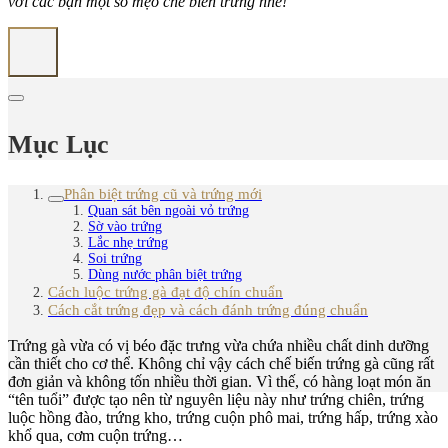
với các bạn một số mẹo chế biến trứng nhé!
Mục Lục
Phân biệt trứng cũ và trứng mới
Quan sát bên ngoài vỏ trứng
Sờ vào trứng
Lắc nhẹ trứng
Soi trứng
Dùng nước phân biệt trứng
Cách luộc trứng gà đạt độ chín chuẩn
Cách cắt trứng đẹp và cách đánh trứng đúng chuẩn
Trứng gà vừa có vị béo đặc trưng vừa chứa nhiều chất dinh dưỡng
cần thiết cho cơ thể. Không chỉ vậy cách chế biến trứng gà cũng rất
đơn giản và không tốn nhiều thời gian. Vì thế, có hàng loạt món ăn
“tên tuổi” được tạo nên từ nguyên liệu này như trứng chiên, trứng
luộc hồng đào, trứng kho, trứng cuộn phô mai, trứng hấp, trứng xào
khổ qua, cơm cuộn trứng…