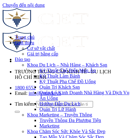
Chuyển đến nội dung
Trang chủ
Giới thiệu
Cơ sở vật chất
Giá trị bằng cấp
Đào tạo
Khoa Du Lịch – Nhà Hàng – Khách Sạn
Kỹ Thuật Chế Biến Món Ăn
TRƯỜNG TRUNG CẤP KINH TẾ - DU LỊCH
Kỹ Thuật Làm Bánh
HỒ CHÍ MINH
Kỹ Thuật Pha Chế Đồ Uống
Quản Trị Khách Sạn
1800 6552
Quản Lý Kinh Doanh Nhà Hàng Và Dịch Vụ
Email:
info@cet.edu.vn
Ăn Uống
Hướng Dẫn Du Lịch
Tìm kiếm:
Quản Trị Lữ Hành
Khoa Marketing – Truyền Thông
Truyền Thông Đa Phương Tiện
Marketing
Khoa Chăm Sóc Sức Khỏe Và Sắc Đẹp
Tạo Mẫu Và Chăm Sóc Sắc Đẹp