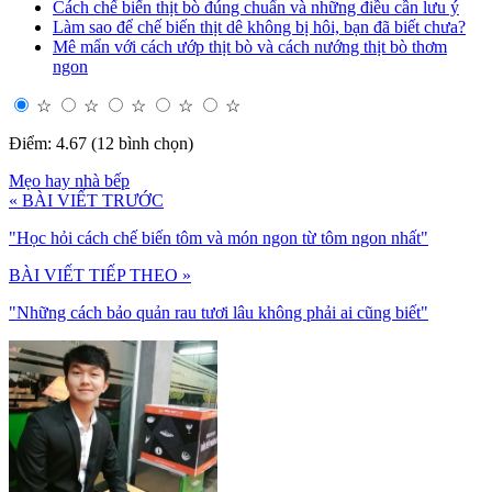
Cách chế biến thịt bò đúng chuẩn và những điều cần lưu ý
Làm sao để chế biến thịt dê không bị hôi, bạn đã biết chưa?
Mê mẩn với cách ướp thịt bò và cách nướng thịt bò thơm
ngon
☆
☆
☆
☆
☆
Điểm: 4.67 (12 bình chọn)
Mẹo hay nhà bếp
« BÀI VIẾT TRƯỚC
"Học hỏi cách chế biến tôm và món ngon từ tôm ngon nhất"
BÀI VIẾT TIẾP THEO »
"Những cách bảo quản rau tươi lâu không phải ai cũng biết"