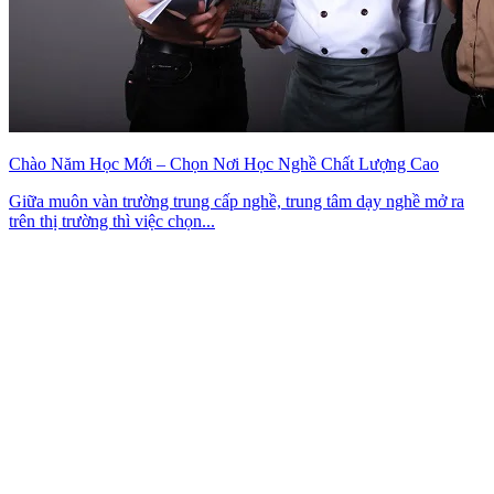
Chào Năm Học Mới – Chọn Nơi Học Nghề Chất Lượng Cao
Giữa muôn vàn trường trung cấp nghề, trung tâm dạy nghề mở ra
trên thị trường thì việc chọn...