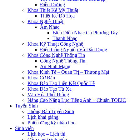
Điều Dưỡng
Khoa Thiết Kế Mỹ Thuật
Thiết Kế Đồ Họa
Khoa Nghệ Thuật
Âm Nhạc
Biểu Diễn Nhạc Cụ Phương Tây
Thanh Nhạc
Khoa Kỹ Thuật Công Nghệ
Điện Công Nghiệp Và Dân Dụng
Khoa Công Nghệ Thông Tin
Công Nghệ Thông Tin
An Ninh Mạng
Khoa Kinh Tế – Quản Trị – Thương Mại
Khoa Cơ Bản
Khoa Đào Tạo Liên Kết Quốc Tế
Khoa Đào Tạo Từ Xa
Văn Hóa Phổ Thông
Nâng Cao Năng Lực Tiếng Anh – Chuẩn TOEIC
Tuyển Sinh
Thông Báo Tuyển Sinh
Lịch khai giảng
Phiếu đăng ký nhập học
Sinh viên
Lịch học – Lịch thi
Cẩm nang sinh viên