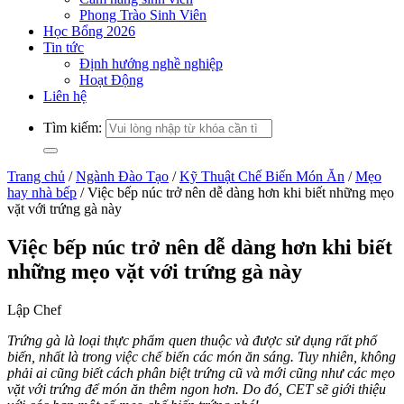
Phong Trào Sinh Viên
Học Bổng 2026
Tin tức
Định hướng nghề nghiệp
Hoạt Động
Liên hệ
Tìm kiếm:
Trang chủ
/
Ngành Đào Tạo
/
Kỹ Thuật Chế Biến Món Ăn
/
Mẹo
hay nhà bếp
/
Việc bếp núc trở nên dễ dàng hơn khi biết những mẹo
vặt với trứng gà này
Việc bếp núc trở nên dễ dàng hơn khi biết
những mẹo vặt với trứng gà này
Lập Chef
Trứng gà là loại thực phẩm quen thuộc và được sử dụng rất phổ
biến, nhất là trong việc chế biến các món ăn sáng. Tuy nhiên, không
phải ai cũng biết cách phân biệt trứng cũ và mới cũng như các mẹo
vặt với trứng để món ăn thêm ngon hơn. Do đó, CET sẽ giới thiệu