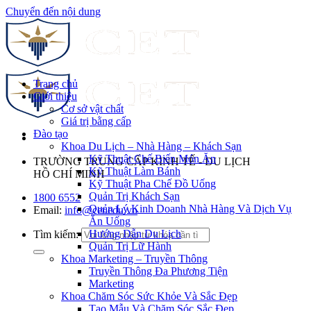
Chuyển đến nội dung
Trang chủ
Giới thiệu
Cơ sở vật chất
Giá trị bằng cấp
Đào tạo
Khoa Du Lịch – Nhà Hàng – Khách Sạn
Kỹ Thuật Chế Biến Món Ăn
TRƯỜNG TRUNG CẤP KINH TẾ - DU LỊCH
Kỹ Thuật Làm Bánh
HỒ CHÍ MINH
Kỹ Thuật Pha Chế Đồ Uống
Quản Trị Khách Sạn
1800 6552
Quản Lý Kinh Doanh Nhà Hàng Và Dịch Vụ
Email:
info@cet.edu.vn
Ăn Uống
Hướng Dẫn Du Lịch
Tìm kiếm:
Quản Trị Lữ Hành
Khoa Marketing – Truyền Thông
Truyền Thông Đa Phương Tiện
Marketing
Khoa Chăm Sóc Sức Khỏe Và Sắc Đẹp
Tạo Mẫu Và Chăm Sóc Sắc Đẹp