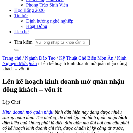
Phong Trào Sinh Viên
Học Bổng 2026
Tin tức
Định hướng nghề nghiệp
Hoạt Động
Liên hệ
Tìm kiếm:
Trang chủ
/
Ngành Đào Tạo
/
Kỹ Thuật Chế Biến Món Ăn
/
Kinh
Nghiệm Mở Quán
/
Lên kế hoạch kinh doanh mở quán nhậu đông
khách – vốn ít
Lên kế hoạch kinh doanh mở quán nhậu
đông khách – vốn ít
Lập Chef
Kinh doanh mở quán nhậu
bình dân hiện nay đang được nhiều
starup quan tâm. Thế nhưng, để thiết lập mô hình quán nhậu
bình
dân
hiệu quả không phải là điều đơn giản mà đòi hỏi bạn cần phải
có kế hoạch kinh doanh chi tiết, được chuẩn bị kỹ càng từ trước,