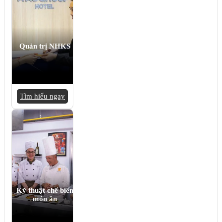
Quản trị NHKS
Tìm hiểu ngay
Kỹ thuật chế biến
món ăn