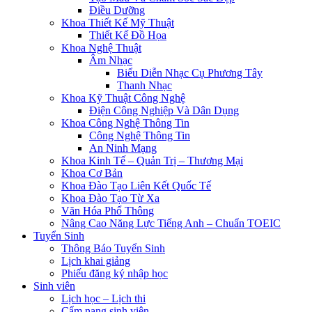
Điều Dưỡng
Khoa Thiết Kế Mỹ Thuật
Thiết Kế Đồ Họa
Khoa Nghệ Thuật
Âm Nhạc
Biểu Diễn Nhạc Cụ Phương Tây
Thanh Nhạc
Khoa Kỹ Thuật Công Nghệ
Điện Công Nghiệp Và Dân Dụng
Khoa Công Nghệ Thông Tin
Công Nghệ Thông Tin
An Ninh Mạng
Khoa Kinh Tế – Quản Trị – Thương Mại
Khoa Cơ Bản
Khoa Đào Tạo Liên Kết Quốc Tế
Khoa Đào Tạo Từ Xa
Văn Hóa Phổ Thông
Nâng Cao Năng Lực Tiếng Anh – Chuẩn TOEIC
Tuyển Sinh
Thông Báo Tuyển Sinh
Lịch khai giảng
Phiếu đăng ký nhập học
Sinh viên
Lịch học – Lịch thi
Cẩm nang sinh viên