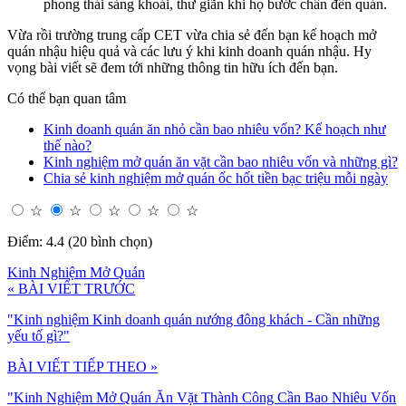
phong thái sảng khoái, thư giãn khi họ bước chân đến quán.
Vừa rồi trường trung cấp CET vừa chia sẻ đến bạn kế hoạch mở
quán nhậu hiệu quả và các lưu ý khi kinh doanh quán nhậu. Hy
vọng bài viết sẽ đem tới những thông tin hữu ích đến bạn.
Có thể bạn quan tâm
Kinh doanh quán ăn nhỏ cần bao nhiêu vốn? Kế hoạch như
thế nào?
Kinh nghiệm mở quán ăn vặt cần bao nhiêu vốn và những gì?
Chia sẻ kinh nghiệm mở quán ốc hốt tiền bạc triệu mỗi ngày
☆
☆
☆
☆
☆
Điểm: 4.4 (20 bình chọn)
Kinh Nghiệm Mở Quán
« BÀI VIẾT TRƯỚC
"Kinh nghiệm Kinh doanh quán nướng đông khách - Cần những
yếu tố gì?"
BÀI VIẾT TIẾP THEO »
"Kinh Nghiệm Mở Quán Ăn Vặt Thành Công Cần Bao Nhiêu Vốn