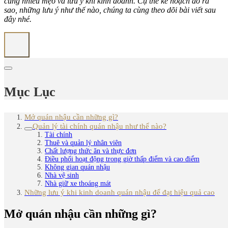
cùng nhiều mẹo và lưu ý khi kinh doanh. Cụ thể kế hoạch đó ra
sao, những lưu ý như thế nào, chúng ta cùng theo dõi bài viết sau
đây nhé.
Mục Lục
Mở quán nhậu cần những gì?
Quản lý tài chính quán nhậu như thế nào?
Tài chính
Thuê và quản lý nhân viên
Chất lượng thức ăn và thực đơn
Điều phối hoạt động trong giờ thấp điểm và cao điểm
Không gian quán nhậu
Nhà vệ sinh
Nhà giữ xe thoáng mát
Những lưu ý khi kinh doanh quán nhậu để đạt hiệu quả cao
Mở quán nhậu cần những gì?