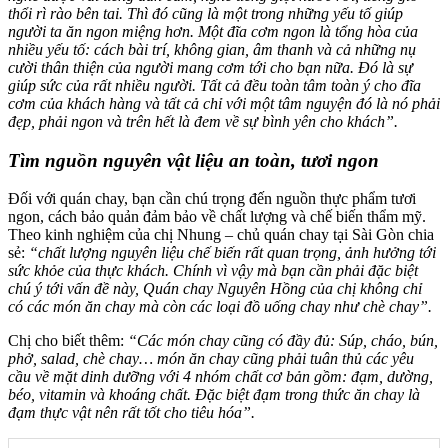
thổi rì rào bên tai. Thì đó cũng là một trong những yếu tố giúp
người ta ăn ngon miệng hơn. Một đĩa cơm ngon là tổng hòa của
nhiều yếu tố: cách bài trí, không gian, âm thanh và cả những nụ
cười thân thiện của người mang cơm tới cho bạn nữa. Đó là sự
giúp sức của rất nhiều người. Tất cả đều toàn tâm toàn ý cho đĩa
cơm của khách hàng và tất cả chỉ với một tâm nguyện đó là nó phải
đẹp, phải ngon và trên hết là đem về sự bình yên cho khách”.
Tìm nguồn nguyên vật liệu an toàn, tươi ngon
Đối với quán chay, bạn cần chú trọng đến nguồn thực phẩm tươi
ngon, cách bảo quản đảm bảo về chất lượng và chế biến thẩm mỹ.
Theo kinh nghiệm của chị Nhung – chủ quán chay tại Sài Gòn chia
sẻ:
“chất lượng nguyên liệu chế biến rất quan trọng, ảnh hưởng tới
sức khỏe của thực khách. Chính vì vậy mà bạn cần phải đặc biệt
chú ý tới vấn đề này, Quán chay Nguyên Hồng của chị không chỉ
có các món ăn chay mà còn các loại đồ uống chay như chè chay”.
Chị cho biết thêm:
“Các món chay cũng có đầy đủ: Súp, cháo, bún,
phở, salad, chè chay… món ăn chay cũng phải tuân thủ các yêu
cầu về mặt dinh dưỡng với 4 nhóm chất cơ bản gồm: đạm, dường,
béo, vitamin và khoáng chất. Đặc biệt đạm trong thức ăn chay là
đạm thực vật nên rất tốt cho tiêu hóa”.