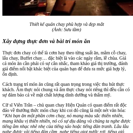
Thiết kế quán chay phù hợp và đẹp mắt
(Ảnh: Sưu tầm)
Xây dựng thực đơn và bài trí món ăn
Thực đơn chay có thể là cơm hay theo từng suất ăn, mâm cỗ chay,
lẩu chay, Buffet chay… đặc biệt là vào các ngày rằm, lễ chùa. Giá
cả món ăn cần phải có sự cân nhắc, tham khảo giá thị trường, đánh
giá điểm nổi bật khác biệt của quán bạn để đưa ra mức giá hợp lý,
ổn định.
Cách trang trí món ăn cũng rất quan trọng trong việc thu hút thực
khách. Ẩm thực nói chung và ẩm thực chay nói riêng thì đều cần có
sự đảm bảo cả về mặt chất lượng dinh dưỡng và thẩm mỹ.
Cữ sĩ Viên Trân – chủ quan chay Hiện Quán có quan điểm rất độc
đáo về thưởng thức món chay khi coi đó cũng là một nét văn hóa:
“Khi bạn ăn một phần cơm chay, nó mang màu sắc thiên nhiên,
mang khẩu vị thiên nhiên, nó có sự dịu dàng và chúng ta nghe được
tiếng âm nhạc nhè nhẹ của tiếng sáo hoặc tiếng đàn tranh. Lâu lâu
nghe được vài tiếng đàn cầm, nghe tiếng giọt nước rơi, tiếng gió