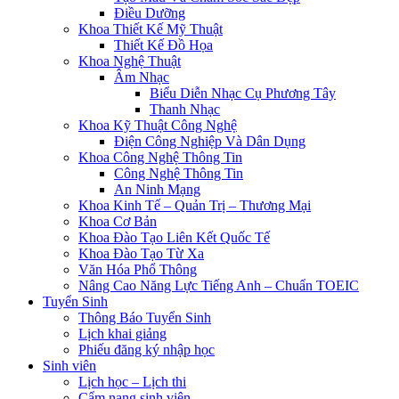
Điều Dưỡng
Khoa Thiết Kế Mỹ Thuật
Thiết Kế Đồ Họa
Khoa Nghệ Thuật
Âm Nhạc
Biểu Diễn Nhạc Cụ Phương Tây
Thanh Nhạc
Khoa Kỹ Thuật Công Nghệ
Điện Công Nghiệp Và Dân Dụng
Khoa Công Nghệ Thông Tin
Công Nghệ Thông Tin
An Ninh Mạng
Khoa Kinh Tế – Quản Trị – Thương Mại
Khoa Cơ Bản
Khoa Đào Tạo Liên Kết Quốc Tế
Khoa Đào Tạo Từ Xa
Văn Hóa Phổ Thông
Nâng Cao Năng Lực Tiếng Anh – Chuẩn TOEIC
Tuyển Sinh
Thông Báo Tuyển Sinh
Lịch khai giảng
Phiếu đăng ký nhập học
Sinh viên
Lịch học – Lịch thi
Cẩm nang sinh viên