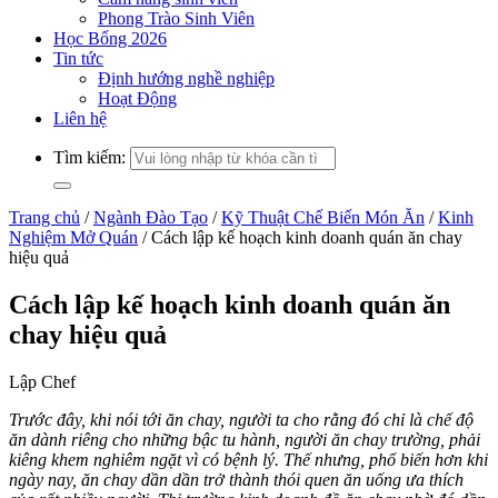
Phong Trào Sinh Viên
Học Bổng 2026
Tin tức
Định hướng nghề nghiệp
Hoạt Động
Liên hệ
Tìm kiếm:
Trang chủ
/
Ngành Đào Tạo
/
Kỹ Thuật Chế Biến Món Ăn
/
Kinh
Nghiệm Mở Quán
/
Cách lập kế hoạch kinh doanh quán ăn chay
hiệu quả
Cách lập kế hoạch kinh doanh quán ăn
chay hiệu quả
Lập Chef
Trước đây, khi nói tới ăn chay, người ta cho rằng đó chỉ là chế độ
ăn dành riêng cho những bậc tu hành, người ăn chay trường, phải
kiêng khem nghiêm ngặt vì có bệnh lý. Thế nhưng, phổ biến hơn khi
ngày nay, ăn chay dần dần trở thành thói quen ăn uống ưa thích