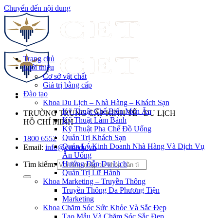
Chuyển đến nội dung
Trang chủ
Giới thiệu
Cơ sở vật chất
Giá trị bằng cấp
Đào tạo
Khoa Du Lịch – Nhà Hàng – Khách Sạn
Kỹ Thuật Chế Biến Món Ăn
TRƯỜNG TRUNG CẤP KINH TẾ - DU LỊCH
Kỹ Thuật Làm Bánh
HỒ CHÍ MINH
Kỹ Thuật Pha Chế Đồ Uống
Quản Trị Khách Sạn
1800 6552
Quản Lý Kinh Doanh Nhà Hàng Và Dịch Vụ
Email:
info@cet.edu.vn
Ăn Uống
Hướng Dẫn Du Lịch
Tìm kiếm:
Quản Trị Lữ Hành
Khoa Marketing – Truyền Thông
Truyền Thông Đa Phương Tiện
Marketing
Khoa Chăm Sóc Sức Khỏe Và Sắc Đẹp
Tạo Mẫu Và Chăm Sóc Sắc Đẹp