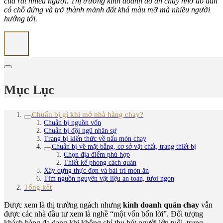
của rất nhiều người. Thị trường kinh doanh đồ ăn chay nhờ đó dần
có chỗ đứng và trở thành mảnh đất khá màu mỡ mà nhiều người
hướng tới.
Mục Lục
Chuẩn bị gì khi mở nhà hàng chay?
Chuẩn bị nguồn vốn
Chuẩn bị đội ngũ nhân sự
Trang bị kiến thức về nấu món chay
Chuẩn bị về mặt bằng, cơ sở vật chất, trang thiết bị
Chọn địa điểm phù hợp
Thiết kế phong cách quán
Xây dựng thực đơn và bài trí món ăn
Tìm nguồn nguyên vật liệu an toàn, tươi ngon
Tổng kết
Được xem là thị trường ngách nhưng
kinh doanh quán chay
vẫn
được các nhà đầu tư xem là nghề “một vốn bốn lời”. Đối tượng
khách hàng đa dạng khi không chỉ thu hút người lớn tuổi, trung