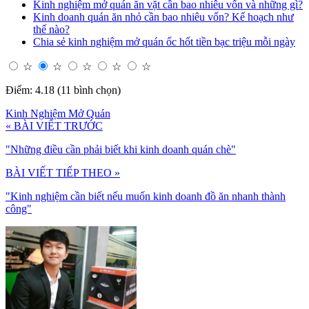
Kinh nghiệm mở quán ăn vặt cần bao nhiêu vốn và những gì?
Kinh doanh quán ăn nhỏ cần bao nhiêu vốn? Kế hoạch như
thế nào?
Chia sẻ kinh nghiệm mở quán ốc hốt tiền bạc triệu mỗi ngày
☆
☆
☆
☆
☆
Điểm: 4.18 (11 bình chọn)
Kinh Nghiệm Mở Quán
« BÀI VIẾT TRƯỚC
"Những điều cần phải biết khi kinh doanh quán chè"
BÀI VIẾT TIẾP THEO »
"Kinh nghiệm cần biết nếu muốn kinh doanh đồ ăn nhanh thành
công"