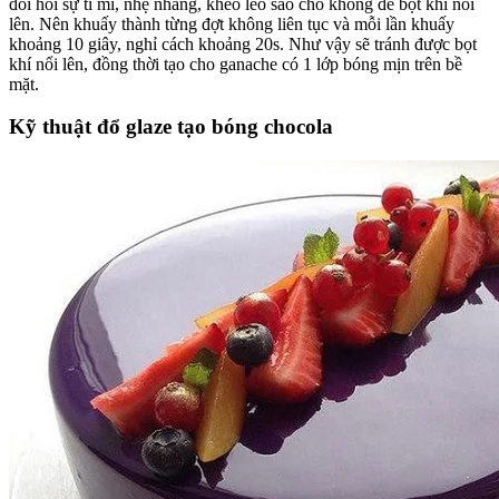
đòi hỏi sự tỉ mỉ, nhẹ nhàng, khéo léo sao cho không để bọt khí nổi
lên. Nên khuấy thành từng đợt không liên tục và mỗi lần khuấy
khoảng 10 giây, nghỉ cách khoảng 20s. Như vậy sẽ tránh được bọt
khí nổi lên, đồng thời tạo cho ganache có 1 lớp bóng mịn trên bề
mặt.
Kỹ thuật đổ glaze tạo bóng chocola