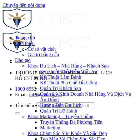
Chuyển đến nội dung
Trang chủ
Giới thiệu
Cơ sở vật chất
Giá trị bằng cấp
Đào tạo
Khoa Du Lịch – Nhà Hàng – Khách Sạn
Kỹ Thuật Chế Biến Món Ăn
TRƯỜNG TRUNG CẤP KINH TẾ - DU LỊCH
Kỹ Thuật Làm Bánh
HỒ CHÍ MINH
Kỹ Thuật Pha Chế Đồ Uống
Quản Trị Khách Sạn
1800 6552
Quản Lý Kinh Doanh Nhà Hàng Và Dịch Vụ
Email:
info@cet.edu.vn
Ăn Uống
Hướng Dẫn Du Lịch
Tìm kiếm:
Quản Trị Lữ Hành
Khoa Marketing – Truyền Thông
Truyền Thông Đa Phương Tiện
Marketing
Khoa Chăm Sóc Sức Khỏe Và Sắc Đẹp
Tạo Mẫu Và Chăm Sóc Sắc Đẹp