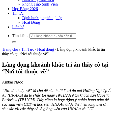
Phong Trào Sinh Viên
Học Bổng 2026
Tin tức
Định hướng nghề nghiệp
Hoạt Động
Liên hệ
Tìm kiếm:
Trang chủ
/
Tin Tức
/
Hoạt động
/
Lắng đọng khoảnh khắc tri ân
thầy cô tại “Nơi tôi thuộc về”
Lắng đọng khoảnh khắc tri ân thầy cô tại
“Nơi tôi thuộc về”
Ambar Ngọc
“Nơi tôi thuộc về” là chủ đề của buổi lễ tri ân mà Hướng Nghiệp Á
Âu (HNAAu) đã tổ chức tối ngày 19/11/2019 tại khách sạn Capella
Parkview (TP.HCM). Đây cũng là hoạt động ý nghĩa hàng năm để
các sinh viên CET và học viên HNAAu được thể hiện lòng biết ơn
sâu sắc tới các thầy cô là giảng viên của HNAAu và CET.