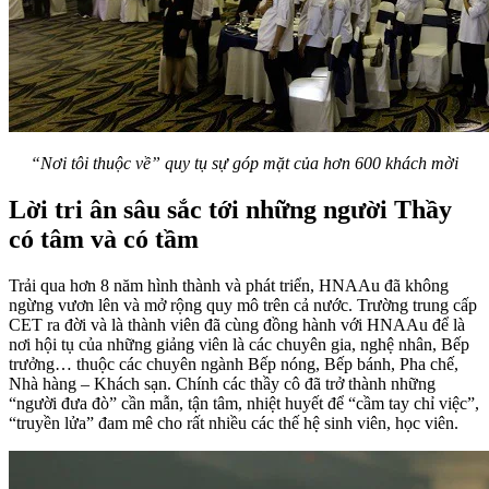
“Nơi tôi thuộc về” quy tụ sự góp mặt của hơn 600 khách mời
Lời tri ân sâu sắc tới những người Thầy
có tâm và có tầm
Trải qua hơn 8 năm hình thành và phát triển, HNAAu đã không
ngừng vươn lên và mở rộng quy mô trên cả nước. Trường trung cấp
CET ra đời và là thành viên đã cùng đồng hành với HNAAu để là
nơi hội tụ của những giảng viên là các chuyên gia, nghệ nhân, Bếp
trưởng… thuộc các chuyên ngành Bếp nóng, Bếp bánh, Pha chế,
Nhà hàng – Khách sạn. Chính các thầy cô đã trở thành những
“người đưa đò” cần mẫn, tận tâm, nhiệt huyết để “cầm tay chỉ việc”,
“truyền lửa” đam mê cho rất nhiều các thế hệ sinh viên, học viên.