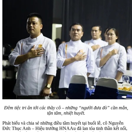
Đêm tiệc tri ân tới các thầy cô – những “người đưa đò” cần mẫn,
tận tâm, nhiệt huyết.
Phát biểu và chia sẻ những điều tâm huyết tại buổi lễ, cô Nguyễn
Đức Thục Anh – Hiệu trưởng HNAAu đã lan tỏa tinh thần kết nối,