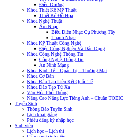
Điều Dưỡng
Khoa Thiết Kế Mỹ Thuật
Thiết Kế Đồ Họa
Khoa Nghệ Thuật
Âm Nhạc
Biểu Diễn Nhạc Cụ Phương Tây
Thanh Nhạc
Khoa Kỹ Thuật Công Nghệ
Điện Công Nghiệp Và Dân Dụng
Khoa Công Nghệ Thông Tin
Công Nghệ Thông Tin
An Ninh Mạng
Khoa Kinh Tế – Quản Trị – Thương Mại
Khoa Cơ Bản
Khoa Đào Tạo Liên Kết Quốc Tế
Khoa Đào Tạo Từ Xa
Văn Hóa Phổ Thông
Nâng Cao Năng Lực Tiếng Anh – Chuẩn TOEIC
Tuyển Sinh
Thông Báo Tuyển Sinh
Lịch khai giảng
Phiếu đăng ký nhập học
Sinh viên
Lịch học – Lịch thi
Cẩm nang sinh viên