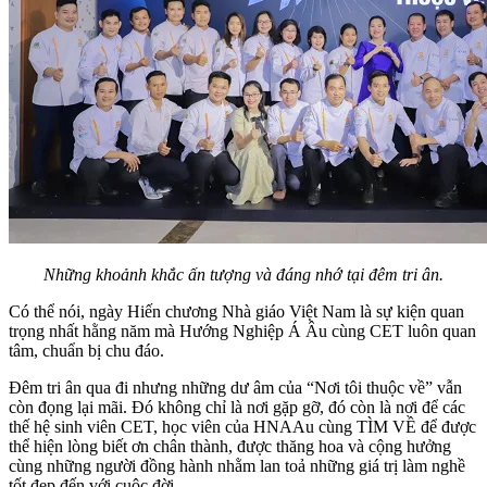
Những khoảnh khắc ấn tượng và đáng nhớ tại đêm tri ân.
Có thể nói, ngày Hiến chương Nhà giáo Việt Nam là sự kiện quan
trọng nhất hằng năm mà Hướng Nghiệp Á Âu cùng CET luôn quan
tâm, chuẩn bị chu đáo.
Đêm tri ân qua đi nhưng những dư âm của “Nơi tôi thuộc về” vẫn
còn đọng lại mãi. Đó không chỉ là nơi gặp gỡ, đó còn là nơi để các
thế hệ sinh viên CET, học viên của HNAAu cùng TÌM VỀ để được
thể hiện lòng biết ơn chân thành, được thăng hoa và cộng hưởng
cùng những người đồng hành nhằm lan toả những giá trị làm nghề
tốt đẹp đến với cuộc đời.