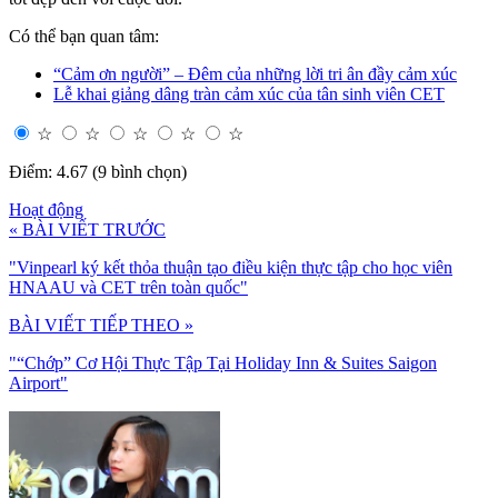
Có thể bạn quan tâm:
“Cảm ơn người” – Đêm của những lời tri ân đầy cảm xúc
Lễ khai giảng dâng tràn cảm xúc của tân sinh viên CET
☆
☆
☆
☆
☆
Điểm: 4.67 (9 bình chọn)
Hoạt động
« BÀI VIẾT TRƯỚC
"Vinpearl ký kết thỏa thuận tạo điều kiện thực tập cho học viên
HNAAU và CET trên toàn quốc"
BÀI VIẾT TIẾP THEO »
"“Chớp” Cơ Hội Thực Tập Tại Holiday Inn & Suites Saigon
Airport"